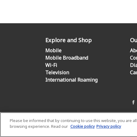
Explore and Shop
Ou
Mobile
Ab
Mobile Broadband
Co
Wi-Fi
Di
Television
Ca
International Roaming
Please be informed that by continuing to use this website, you are a
browsing experience. Read our
Cookie policy
Privacy policy