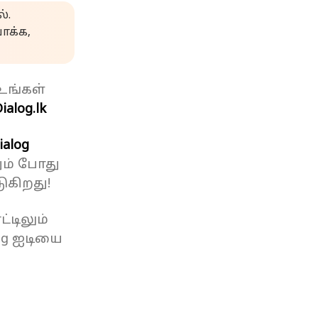
்.
க்க,
உங்கள்
ialog.lk
ialog
ும் போது
ுகிறது!
்டிலும்
og ஐடியை