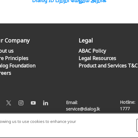
Dialog ID பற்றி மேலும் அறிக
r Company
Legal
out us
ABAC Policy
re Principles
Legal Resources
alog Foundation
Product and Services T&C
reers
Hotline:
Email:
1777
service@dialog.lk
llowing us to use cookies to enhance your
© Dialog Axiata PLC. All Rights Reserved
Privacy Notice
|
Terms & Conditions
|
Sitemap