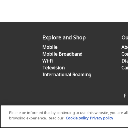
Explore and Shop
Ou
Mobile
Ab
Mobile Broadband
Co
Wi-Fi
Di
Television
Ca
International Roaming
Please be informed that by continuing to use this website, you are a
browsing experience. Read our
Cookie policy
Privacy policy