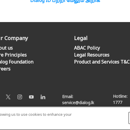
Dialog ID பற்றி மேலும் அறிக
r Company
Legal
out us
ABAC Policy
re Principles
Legal Resources
alog Foundation
Product and Services T&C
reers
Hotline:
Email:
1777
service@dialog.lk
llowing us to use cookies to enhance your
© Dialog Axiata PLC. All Rights Reserved
Privacy Notice
|
Terms & Conditions
|
Sitemap