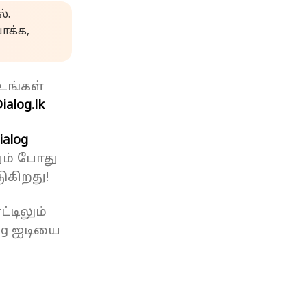
்.
க்க,
உங்கள்
ialog.lk
ialog
ும் போது
ுகிறது!
்டிலும்
og ஐடியை