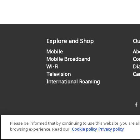
Explore and Shop
Ou
Mobile
Ab
Mobile Broadband
Co
Wi-Fi
Di
Television
Ca
International Roaming
Please be informed that by continuing to use this website, you are a
browsing experience. Read our
Cookie policy
Privacy policy