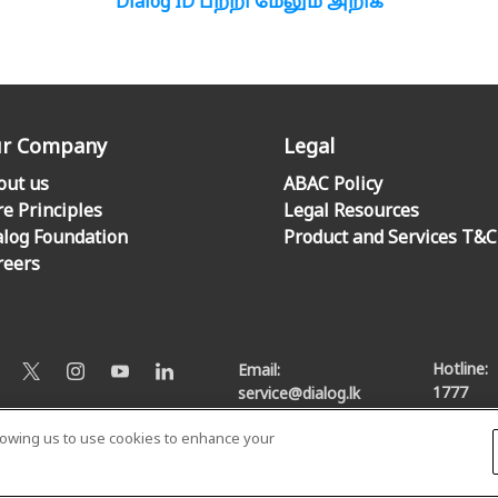
Dialog ID பற்றி மேலும் அறிக
r Company
Legal
out us
ABAC Policy
re Principles
Legal Resources
alog Foundation
Product and Services T&C
reers
Hotline:
Email:
1777
service@dialog.lk
llowing us to use cookies to enhance your
© Dialog Axiata PLC. All Rights Reserved
Privacy Notice
|
Terms & Conditions
|
Sitemap