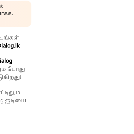
்.
க்க,
உங்கள்
ialog.lk
ialog
ும் போது
ுகிறது!
்டிலும்
og ஐடியை