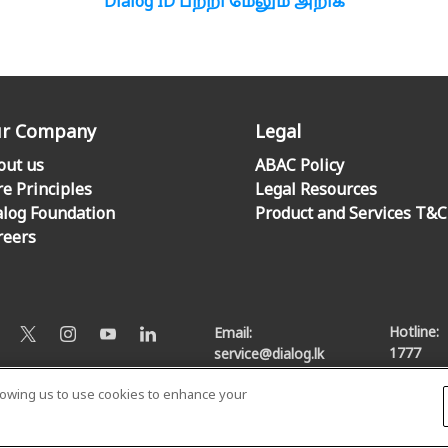
Dialog ID பற்றி மேலும் அறிக
r Company
Legal
out us
ABAC Policy
re Principles
Legal Resources
alog Foundation
Product and Services T&C
reers
Hotline:
Email:
1777
service@dialog.lk
llowing us to use cookies to enhance your
© Dialog Axiata PLC. All Rights Reserved
Privacy Notice
|
Terms & Conditions
|
Sitemap