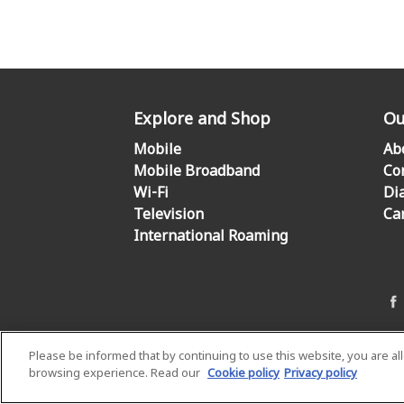
Explore and Shop
Ou
Mobile
Ab
Mobile Broadband
Co
Wi-Fi
Di
Television
Ca
International Roaming
Please be informed that by continuing to use this website, you are a
browsing experience. Read our
Cookie policy
Privacy policy