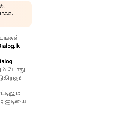
்.
க்க,
உங்கள்
ialog.lk
ialog
ும் போது
ுகிறது!
்டிலும்
og ஐடியை