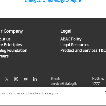
Dialog ID பற்றி மேலும் அறிக
r Company
Legal
out us
ABAC Policy
re Principles
Legal Resources
alog Foundation
Product and Services T&C
reers
Hotline:
Email:
1777
service@dialog.lk
llowing us to use cookies to enhance your
© Dialog Axiata PLC. All Rights Reserved
Privacy Notice
|
Terms & Conditions
|
Sitemap