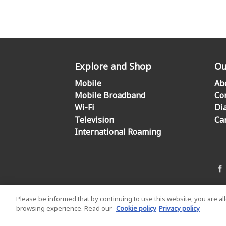
Explore and Shop
Ou
Mobile
Ab
Mobile Broadband
Co
Wi-Fi
Di
Television
Ca
International Roaming
Please be informed that by continuing to use this website, you are a
browsing experience. Read our
Cookie policy
Privacy policy