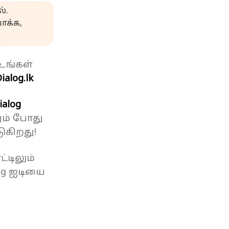
்.
க்க,
உங்கள்
ialog.lk
ialog
ும் போது
ுகிறது!
்டிலும்
og ஐடியை