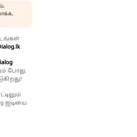
்.
க்க,
உங்கள்
ialog.lk
ialog
ும் போது
ுகிறது!
்டிலும்
og ஐடியை