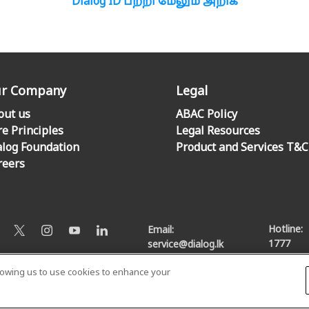
Dialog ID பற்றி மேலும் அறிக
r Company
Legal
out us
ABAC Policy
re Principles
Legal Resources
alog Foundation
Product and Services T&C
reers
Hotline:
Email:
1777
service@dialog.lk
llowing us to use cookies to enhance your
© Dialog Axiata PLC. All Rights Reserved
Privacy Notice
|
Terms & Conditions
|
Sitemap