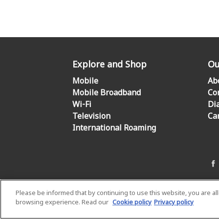
Explore and Shop
Ou
Mobile
Ab
Mobile Broadband
Co
Wi-Fi
Di
Television
Ca
International Roaming
Please be informed that by continuing to use this website, you are a
browsing experience. Read our
Cookie policy
Privacy policy