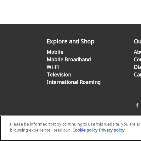
Explore and Shop
Ou
Mobile
Ab
Mobile Broadband
Co
Wi-Fi
Di
Television
Ca
International Roaming
Please be informed that by continuing to use this website, you are a
browsing experience. Read our
Cookie policy
Privacy policy