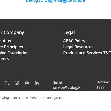
Dialog ID பற்றி மேலும் அறிக
r Company
Legal
out us
ABAC Policy
re Principles
Legal Resources
alog Foundation
Product and Services T&C
reers
Hotline:
Email:
1777
service@dialog.lk
llowing us to use cookies to enhance your
© Dialog Axiata PLC. All Rights Reserved
Privacy Notice
|
Terms & Conditions
|
Sitemap