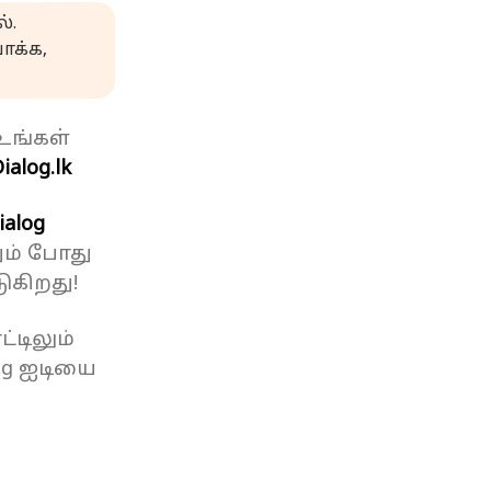
்.
க்க,
உங்கள்
ialog.lk
ialog
ும் போது
ுகிறது!
்டிலும்
og ஐடியை