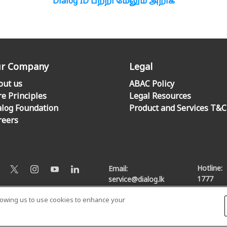
Dialog ID பற்றி மேலும் அறிக
r Company
Legal
out us
ABAC Policy
re Principles
Legal Resources
alog Foundation
Product and Services T&C
reers
Hotline:
Email:
1777
service@dialog.lk
llowing us to use cookies to enhance your
© Dialog Axiata PLC. All Rights Reserved
Privacy Notice
|
Terms & Conditions
|
Sitemap