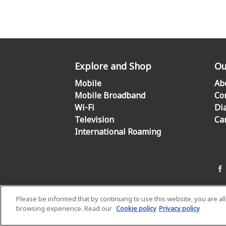
Explore and Shop
Ou
Mobile
Ab
Mobile Broadband
Co
Wi-Fi
Di
Television
Ca
International Roaming
Please be informed that by continuing to use this website, you are a
browsing experience. Read our
Cookie policy
Privacy policy