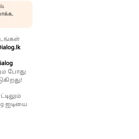
்.
க்க,
உங்கள்
ialog.lk
ialog
ும் போது
ுகிறது!
்டிலும்
og ஐடியை