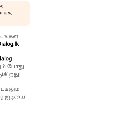
்.
க்க,
உங்கள்
ialog.lk
ialog
ும் போது
ுகிறது!
்டிலும்
og ஐடியை