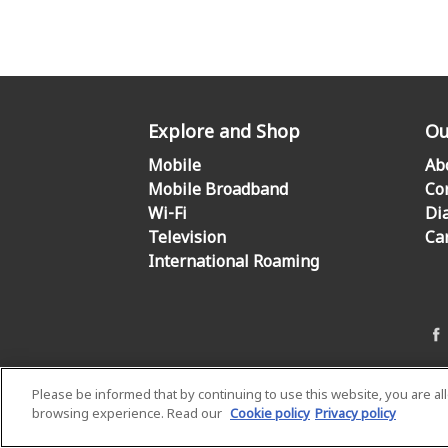
Explore and Shop
Ou
Mobile
Ab
Mobile Broadband
Co
Wi-Fi
Di
Television
Ca
International Roaming
Please be informed that by continuing to use this website, you are a
browsing experience. Read our
Cookie policy
Privacy policy