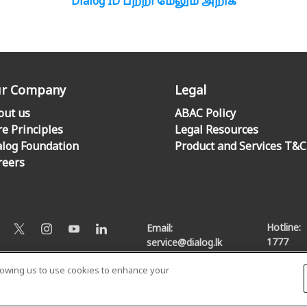
Dialog ID பற்றி மேலும் அறிக
r Company
Legal
out us
ABAC Policy
re Principles
Legal Resources
alog Foundation
Product and Services T&C
reers
Hotline:
Email:
1777
service@dialog.lk
llowing us to use cookies to enhance your
© Dialog Axiata PLC. All Rights Reserved
Privacy Notice
|
Terms & Conditions
|
Sitemap