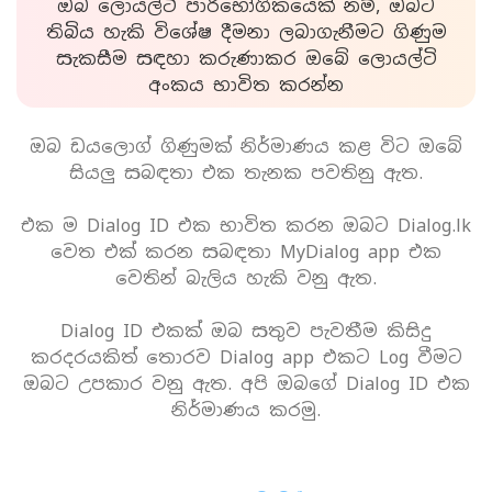
ඔබ ලොයල්ටි පාරිභෝගිකයෙක් නම්, ඔබට
තිබිය හැකි විශේෂ දීමනා ලබාගැනීමට ගිණුම
සැකසීම සඳහා කරුණාකර ඔබේ ලොයල්ටි
අංකය භාවිත කරන්න
ඔබ ඩයලොග් ගිණුමක් නිර්මාණය කළ විට ඔබේ
සියලු සබඳතා එක තැනක පවතිනු ඇත.
එක ම Dialog ID එක භාවිත කරන ඔබට Dialog.lk
වෙත එක් කරන සබඳතා MyDialog app එක
වෙතින් බැලිය හැකි වනු ඇත.
Dialog ID එකක් ඔබ සතුව පැවතීම කිසිදු
කරදරයකිත් තොරව Dialog app එකට Log වීමට
ඔබට උපකාර වනු ඇත. අපි ඔබගේ Dialog ID එක
නිර්මාණය කරමු.