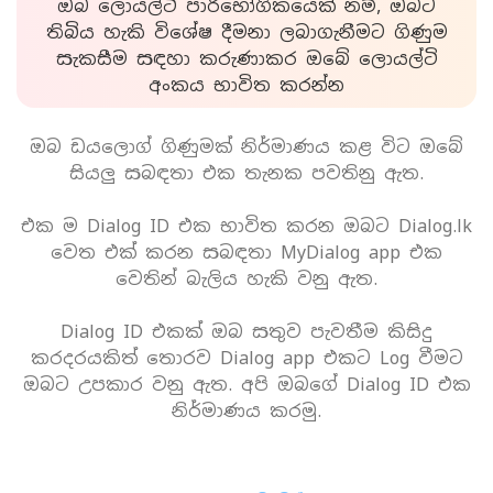
ඔබ ලොයල්ටි පාරිභෝගිකයෙක් නම්, ඔබට
තිබිය හැකි විශේෂ දීමනා ලබාගැනීමට ගිණුම
සැකසීම සඳහා කරුණාකර ඔබේ ලොයල්ටි
අංකය භාවිත කරන්න
ඔබ ඩයලොග් ගිණුමක් නිර්මාණය කළ විට ඔබේ
සියලු සබඳතා එක තැනක පවතිනු ඇත.
එක ම Dialog ID එක භාවිත කරන ඔබට Dialog.lk
වෙත එක් කරන සබඳතා MyDialog app එක
වෙතින් බැලිය හැකි වනු ඇත.
Dialog ID එකක් ඔබ සතුව පැවතීම කිසිදු
කරදරයකිත් තොරව Dialog app එකට Log වීමට
ඔබට උපකාර වනු ඇත. අපි ඔබගේ Dialog ID එක
නිර්මාණය කරමු.