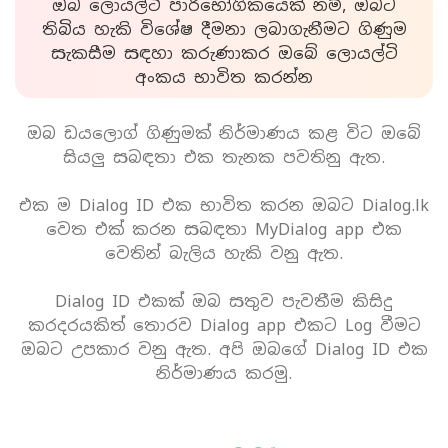
ඔබ ලොයල්ටි පාරිභෝගිකයෙක් නම්, ඔබට
තිබිය හැකි විශේෂ දීමනා ලබාගැනීමට ගිණුම
සැකසීම සඳහා කරුණාකර ඔබේ ලොයල්ටි
අංකය භාවිත කරන්න
ඔබ ඩයලොග් ගිණුමක් නිර්මාණය කළ විට ඔබේ
සියලු සබඳතා එක තැනක පවතිනු ඇත.
එක ම Dialog ID එක භාවිත කරන ඔබට Dialog.lk
වෙත එක් කරන සබඳතා MyDialog app එක
වෙතින් බැලිය හැකි වනු ඇත.
Dialog ID එකක් ඔබ සතුව පැවතීම කිසිදු
කරදරයකිත් තොරව Dialog app එකට Log වීමට
ඔබට උපකාර වනු ඇත. අපි ඔබගේ Dialog ID එක
නිර්මාණය කරමු.