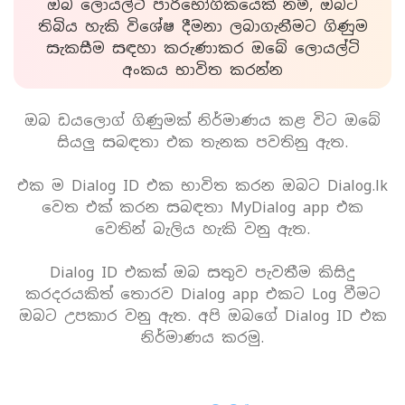
ඔබ ලොයල්ටි පාරිභෝගිකයෙක් නම්, ඔබට
තිබිය හැකි විශේෂ දීමනා ලබාගැනීමට ගිණුම
සැකසීම සඳහා කරුණාකර ඔබේ ලොයල්ටි
අංකය භාවිත කරන්න
ඔබ ඩයලොග් ගිණුමක් නිර්මාණය කළ විට ඔබේ
සියලු සබඳතා එක තැනක පවතිනු ඇත.
එක ම Dialog ID එක භාවිත කරන ඔබට Dialog.lk
වෙත එක් කරන සබඳතා MyDialog app එක
වෙතින් බැලිය හැකි වනු ඇත.
Dialog ID එකක් ඔබ සතුව පැවතීම කිසිදු
කරදරයකිත් තොරව Dialog app එකට Log වීමට
ඔබට උපකාර වනු ඇත. අපි ඔබගේ Dialog ID එක
නිර්මාණය කරමු.