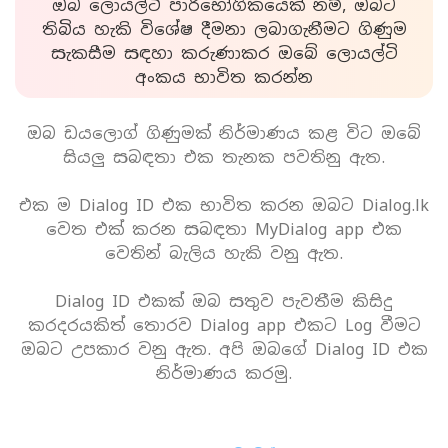
ඔබ ලොයල්ටි පාරිභෝගිකයෙක් නම්, ඔබට
තිබිය හැකි විශේෂ දීමනා ලබාගැනීමට ගිණුම
සැකසීම සඳහා කරුණාකර ඔබේ ලොයල්ටි
අංකය භාවිත කරන්න
ඔබ ඩයලොග් ගිණුමක් නිර්මාණය කළ විට ඔබේ
සියලු සබඳතා එක තැනක පවතිනු ඇත.
එක ම Dialog ID එක භාවිත කරන ඔබට Dialog.lk
වෙත එක් කරන සබඳතා MyDialog app එක
වෙතින් බැලිය හැකි වනු ඇත.
Dialog ID එකක් ඔබ සතුව පැවතීම කිසිදු
කරදරයකිත් තොරව Dialog app එකට Log වීමට
ඔබට උපකාර වනු ඇත. අපි ඔබගේ Dialog ID එක
නිර්මාණය කරමු.