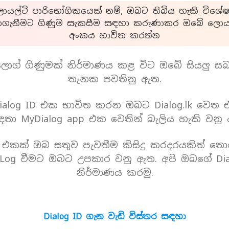
යල්ටි පාරිභෝගිකයෙක් නම්, ඔබට තිබිය හැකි විශේෂ
ාගැනීමට ගිණුම සැකසීම සඳහා කරුණාකර ඔබේ ලොයල
අංකය භාවිත කරන්න
ොග් ගිණුමක් නිර්මාණය කළ විට ඔබේ සියලු ස
තැනක පවතිනු ඇත.
alog ID එක භාවිත කරන ඔබට Dialog.lk වෙත
තා MyDialog app එක වෙතින් බැලිය හැකි වනු
D එකක් ඔබ සතුව පැවතීම කිසිදු කරදරයකිත් තො
Log වීමට ඔබට උපකාර වනු ඇත. අපි ඔබගේ Dia
නිර්මාණය කරමු.
Dialog ID ගැන වැඩි විස්තර සඳහා