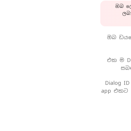
ඔබ ලො
ලබ
ඔබ ඩයල
එක ම Di
සබඳ
Dialog I
app එකට 