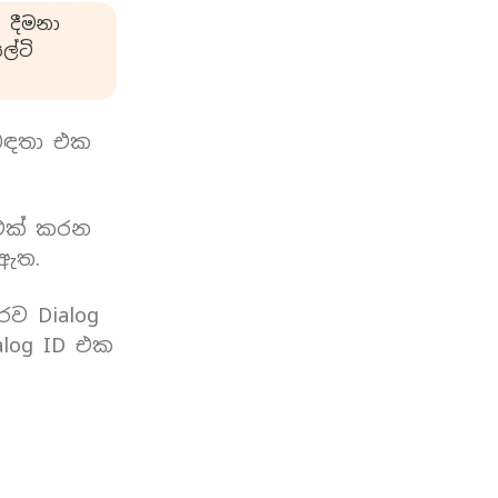
 දීමනා
්ටි
බඳතා එක
 එක් කරන
 ඇත.
රව Dialog
log ID එක