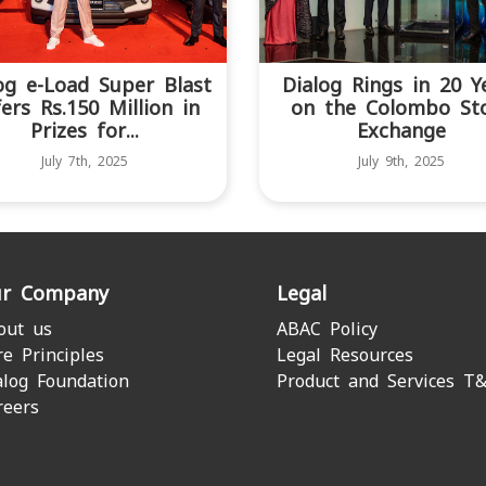
og e-Load Super Blast
Dialog Rings in 20 Y
ers Rs.150 Million in
on the Colombo St
Prizes for...
Exchange
July 7th, 2025
July 9th, 2025
r Company
Legal
out us
ABAC Policy
re Principles
Legal Resources
alog Foundation
Product and Services T
reers