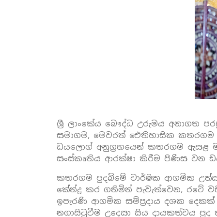
ශ්‍රී ලාංකේය බෞද්ධ උරුමය අනාගත පර
සමාගම, මෙවරත් ඓතිහාසික කතරගම ඇස
ඩයලොග් අනුග්‍රහයෙන් කතරගම ඇසළ මහා 
සංස්කෘතිය ආරක්ෂා කිරීම පිණිස වන ඩ
කතරගම පුදබිමේ වාර්ෂික ආගමික උත්ස
කේන්ද්‍ර කර ගනිමින් පැවැත්වෙන, රටේ
ඉපැරණි ආගමික සම්ප්‍රදාය දශක දෙකක් ත
නගාසිටුවීම උදෙසා සිය දායකත්වය පුද ක