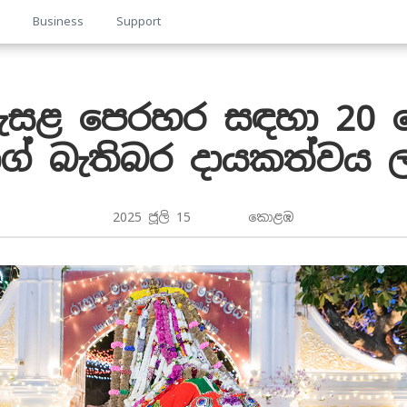
p
Business
Support
ළ පෙරහර සඳහා 20 ව
් බැතිබර දායකත්වය ල
2025 ජූලි 15 කොළඹ