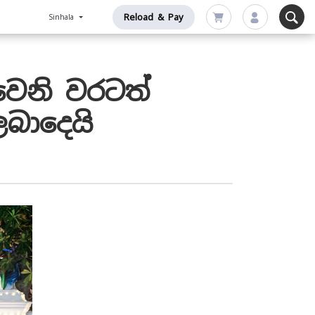
Reload & Pay
Sinhala
ෙනි වරටත්
බාදෙයි