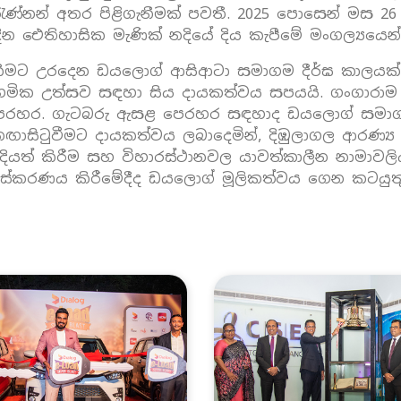
් අතර පිළිගැනීමක් පවතී. 2025 පොසෙන් මස 26 වැනි 
 ඓතිහාසික මැණික් නදියේ දිය කැපීමේ මංගල්‍යයෙන් 
 රැකීමට උරදෙන ඩයලොග් ආසිආටා සමාගම දීර්ඝ කාල
 ආගමික උත්සව සඳහා සිය දායකත්වය සපයයි. ගංගාර
ෙරහර. ගැටබරු ඇසළ පෙරහර සඳහාද ඩයලොග් සමාගම ද
ඟාසිටුවීමට දායකත්වය ලබාදෙමින්, දිඹුලාගල ආරණ්‍ය
ියත් කිරීම සහ විහාරස්ථානවල යාවත්කාලීන නාමාවලිය
රතිසංස්කරණය කිරීමේදීද ඩයලොග් මූලිකත්වය ගෙන කටයුත