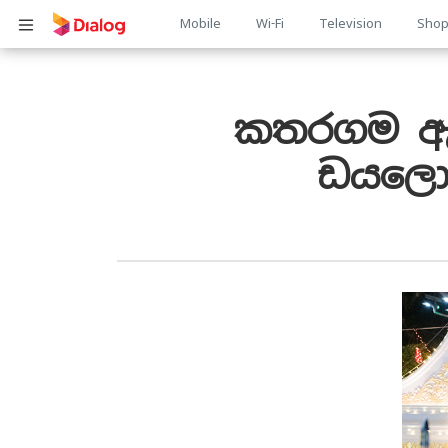
Main
Mobile
Wi-Fi
Television
Sho
Body
navigation
කතරගම ඇස
ඩයලොග