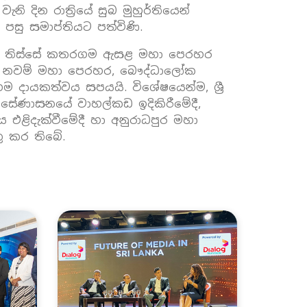
දින රාත්‍රියේ සුබ මුහුර්තියෙන්
පසු සමාප්තියට පත්විණි.
යක් තිස්සේ කතරගම ඇසළ මහා පෙරහර
ාම නවම් මහා පෙරහර, බෞද්ධාලෝක
ායකත්වය සපයයි. විශේෂයෙන්ම, ශ්‍රී
 සේණාසනයේ වාහල්කඩ ඉදිකිරීමේදී,
 එළිදැක්වීමේදී හා අනුරාධපුර මහා
ු කර තිබේ.