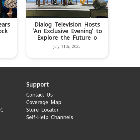
ears
Dialog Television Hosts
ock
‘An Exclusive Evening’ to
Explore the Future o
July 11th, 2025
Support
Contact Us
Coverage Map
&C
Store Locator
Self-Help Channels