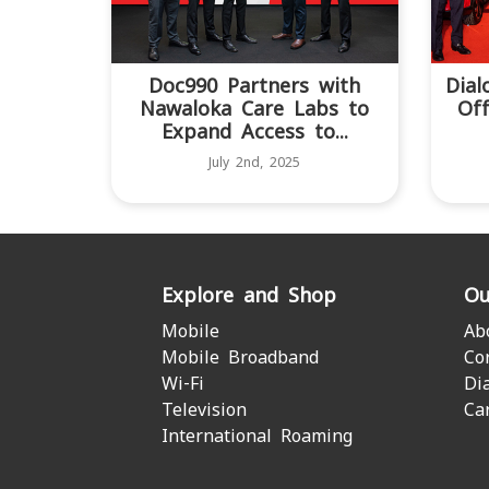
Doc990 Partners with
Dial
Nawaloka Care Labs to
Off
Expand Access to...
July 2nd, 2025
Explore and Shop
Ou
Mobile
Ab
Mobile Broadband
Co
Wi-Fi
Di
Television
Ca
International Roaming