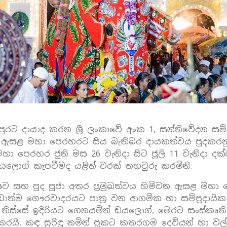
පුරට දායාද කරන ශ්‍රී ලංකාවේ අංක 1, සන්නිවේදන ස
ළ මහා පෙරහරට සිය බැතිබර දායකත්වය පුදකරනු ල
පෙරහර ජුනි මස 26 වැනිදා සිට ජූලි 11 වැනිදා දක්වා
යලොග් කැපවීමද යළිත් වරක් තහවුරු කරමිනි.
ව සහ පුද පූජා අතර ප්‍රමුඛත්වය හිමිවන ඇසළ මහ
 වඩාත්ම ගෞරවාදරයට පාත්‍ර වන ආගමික හා සම්ප්‍රදාය
ිස්‌සේ ඉදිරියට ගෙනයමින් ඩයලොග්, මෙරට සංස්කෘතිය හ
රයි. කඳ සුරිඳු නමින් ප්‍රකට කතරගම දෙවියන් හා වල්