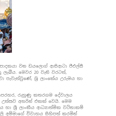
ම්පාදකයා වන ඩයලොග් ආසිආටා පීඑල්සී
ැබීය. මෙවර 20 වැනි වරටත්,
 පැවැත්වුණේ, ශ්‍රි ලාංකේය උරුමය හා
ා පෙරහර, රුහුණු කතරගම දේවාලය
ික උත්සව අතරින් එකක් වෙයි. මෙම
ා ශ්‍රී ලාංකීය ආධ්‍යාත්මික වටිනාකම්
ලි අම්මාගේ විවාහය සිහිපත් කරමින්