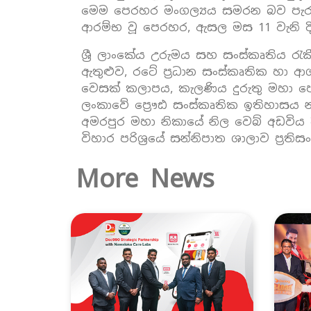
මෙම පෙරහර මංගල්‍යය සමරන බව පැරැණ්නන
ආරම්භ වූ පෙරහර, ඇසල මස 11 වැනි දින
ශ්‍රී ලාංකේය උරුමය සහ සංස්කෘතිය
ඇතුළුව, රටේ ප්‍රධාන සංස්කෘතික හා
වෙසක් කලාපය, කැලණිය දුරුතු මහා ප
ලංකාවේ ප්‍රෞඪ සංස්කෘතික ඉතිහාසය න
අමරපුර මහා නිකායේ නිල වෙබ් අඩවිය ද
විහාර පරිශ්‍රයේ සන්නිපාත ශාලාව ප්‍
More News