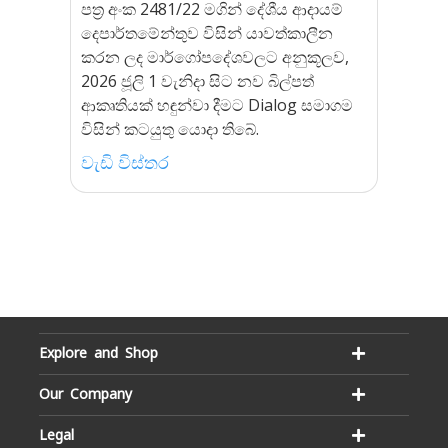
පත්‍ර අංක 2481/22 මගින් දේශීය ආදායම්
දෙපාර්තමේන්තුව විසින් යාවත්කාලීන
කරන ලද මාර්ගෝපදේශවලට අනුකූලව,
2026 ජූලි 1 වැනිදා සිට නව බිල්පත්
ආකෘතියක් හඳුන්වා දීමට Dialog සමාගම
විසින් කටයුතු යොදා තිබේ.
වැඩි විස්තර
Explore and Shop
Our Company
Legal