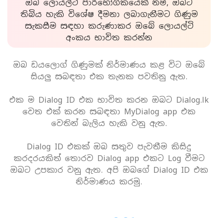
ඔබ ලොයල්ටි පාරිභෝගිකයෙක් නම්, ඔබට
තිබිය හැකි විශේෂ දීමනා ලබාගැනීමට ගිණුම
සැකසීම සඳහා කරුණාකර ඔබේ ලොයල්ටි
අංකය භාවිත කරන්න
ඔබ ඩයලොග් ගිණුමක් නිර්මාණය කළ විට ඔබේ
සියලු සබඳතා එක තැනක පවතිනු ඇත.
එක ම Dialog ID එක භාවිත කරන ඔබට Dialog.lk
වෙත එක් කරන සබඳතා MyDialog app එක
වෙතින් බැලිය හැකි වනු ඇත.
Dialog ID එකක් ඔබ සතුව පැවතීම කිසිදු
කරදරයකිත් තොරව Dialog app එකට Log වීමට
ඔබට උපකාර වනු ඇත. අපි ඔබගේ Dialog ID එක
නිර්මාණය කරමු.