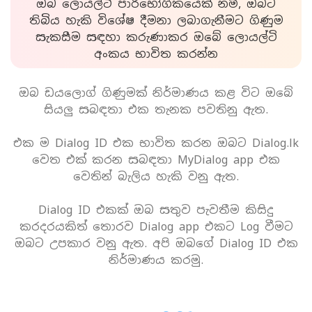
ඔබ ලොයල්ටි පාරිභෝගිකයෙක් නම්, ඔබට
තිබිය හැකි විශේෂ දීමනා ලබාගැනීමට ගිණුම
සැකසීම සඳහා කරුණාකර ඔබේ ලොයල්ටි
අංකය භාවිත කරන්න
ඔබ ඩයලොග් ගිණුමක් නිර්මාණය කළ විට ඔබේ
සියලු සබඳතා එක තැනක පවතිනු ඇත.
එක ම Dialog ID එක භාවිත කරන ඔබට Dialog.lk
වෙත එක් කරන සබඳතා MyDialog app එක
වෙතින් බැලිය හැකි වනු ඇත.
Dialog ID එකක් ඔබ සතුව පැවතීම කිසිදු
කරදරයකිත් තොරව Dialog app එකට Log වීමට
ඔබට උපකාර වනු ඇත. අපි ඔබගේ Dialog ID එක
නිර්මාණය කරමු.