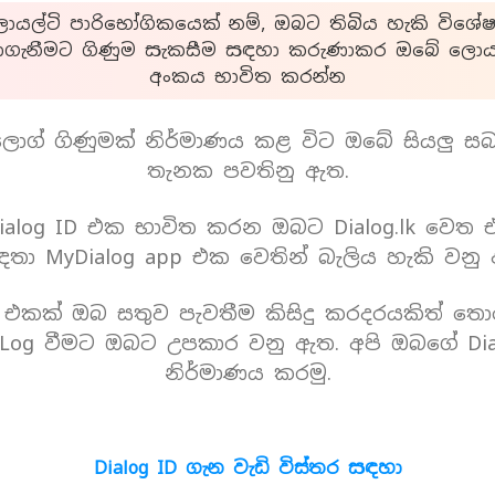
යල්ටි පාරිභෝගිකයෙක් නම්, ඔබට තිබිය හැකි විශේෂ
ාගැනීමට ගිණුම සැකසීම සඳහා කරුණාකර ඔබේ ලොයල
අංකය භාවිත කරන්න
ොග් ගිණුමක් නිර්මාණය කළ විට ඔබේ සියලු ස
තැනක පවතිනු ඇත.
alog ID එක භාවිත කරන ඔබට Dialog.lk වෙත
තා MyDialog app එක වෙතින් බැලිය හැකි වනු
D එකක් ඔබ සතුව පැවතීම කිසිදු කරදරයකිත් තො
Log වීමට ඔබට උපකාර වනු ඇත. අපි ඔබගේ Dia
නිර්මාණය කරමු.
Dialog ID ගැන වැඩි විස්තර සඳහා