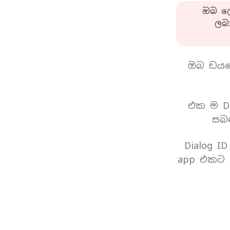
ඔබ ලො
ලබ
ඔබ ඩයල
එක ම Di
සබඳ
Dialog I
app එකට 