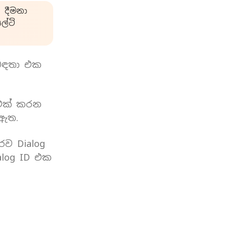
 දීමනා
්ටි
බඳතා එක
 එක් කරන
 ඇත.
රව Dialog
log ID එක