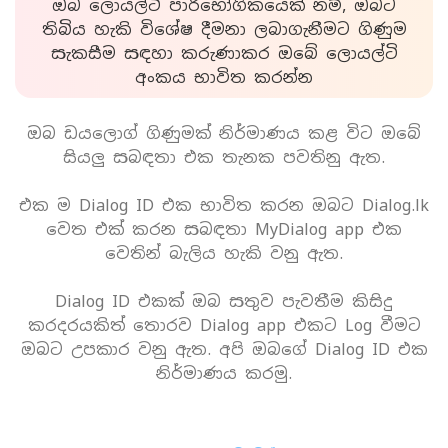
ඔබ ලොයල්ටි පාරිභෝගිකයෙක් නම්, ඔබට
තිබිය හැකි විශේෂ දීමනා ලබාගැනීමට ගිණුම
සැකසීම සඳහා කරුණාකර ඔබේ ලොයල්ටි
අංකය භාවිත කරන්න
ඔබ ඩයලොග් ගිණුමක් නිර්මාණය කළ විට ඔබේ
සියලු සබඳතා එක තැනක පවතිනු ඇත.
එක ම Dialog ID එක භාවිත කරන ඔබට Dialog.lk
වෙත එක් කරන සබඳතා MyDialog app එක
වෙතින් බැලිය හැකි වනු ඇත.
Dialog ID එකක් ඔබ සතුව පැවතීම කිසිදු
කරදරයකිත් තොරව Dialog app එකට Log වීමට
ඔබට උපකාර වනු ඇත. අපි ඔබගේ Dialog ID එක
නිර්මාණය කරමු.