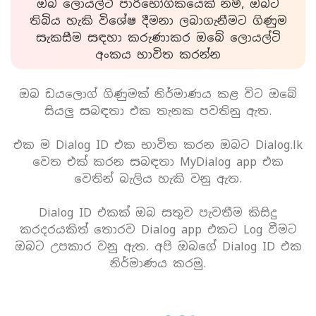
ඔබ ලොයල්ටි පාරිභෝගිකයෙක් නම්, ඔබට
තිබිය හැකි විශේෂ දීමනා ලබාගැනීමට ගිණුම
සැකසීම සඳහා කරුණාකර ඔබේ ලොයල්ටි
අංකය භාවිත කරන්න
ඔබ ඩයලොග් ගිණුමක් නිර්මාණය කළ විට ඔබේ
සියලු සබඳතා එක තැනක පවතිනු ඇත.
එක ම Dialog ID එක භාවිත කරන ඔබට Dialog.lk
වෙත එක් කරන සබඳතා MyDialog app එක
වෙතින් බැලිය හැකි වනු ඇත.
Dialog ID එකක් ඔබ සතුව පැවතීම කිසිදු
කරදරයකිත් තොරව Dialog app එකට Log වීමට
ඔබට උපකාර වනු ඇත. අපි ඔබගේ Dialog ID එක
නිර්මාණය කරමු.