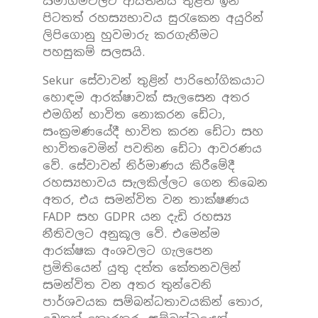
සමාගම්වලට ආයතනය තුළත් ඉන්
පිටතත් රහස්‍යභාවය සුරැකෙන අයුරින්
ලිපිගොනු හුවමාරු කරගැනීමට
පහසුකම් සලසයි.
Sekur සේවාවන් තුළින් පාරිභෝගිකයාට
හොඳම ආරක්ෂාවක් සැලසෙන අතර
එමගින් භාවිත නොකරන ඩේටා,
සංක්‍රමණයේදී භාවිත කරන ඩේටා සහ
භාවිතවෙමින් පවතින ඩේටා ආවරණය
වේ. සේවාවන් නිර්මාණය කිරීමේදී
රහස්‍යභාවය සැලකිල්ලට ගෙන තිබෙන
අතර, එය සමන්විත වන තාක්ෂණය
FADP සහ GDPR යන දැඩි රහස්‍ය
නීතිවලට අනුකූල වේ. එමෙන්ම
ආරක්ෂක අංශවලට ගැලපෙන
ප්‍රමිතියෙන් යුතු දත්ත කේතනවලින්
සමන්විත වන අතර තුන්වෙනි
පාර්ශවයක සම්බන්ධතාවයකින් තොර,