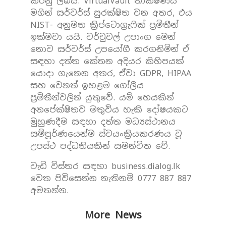
කරනු ලබයි. VirtualVault තාක්ෂණය
මගින් සර්වර්ස් සුරක්ෂිත වන අතර, එය
NIST- අනුමත ක්‍රිප්ටොග්‍රැෆික් ප්‍රමිතීන්
ඉක්මවා යයි. වර්චුවල් උපාංග මෙන්
නොව සර්වර්ස් උපයෝගී කරගනිමින් ඒ
සඳහා දත්ත කේතන අදියර කිහිපයක්
යොදා ගැනෙන අතර, ඒවා GDPR, HIPAA
සහ වෙනත් ඉහළම ගෝලීය
ප්‍රමිතීන්වලින් යුතුවේ. යම් හෙයකින්
අනපේක්ෂිතව මතුවිය හැකි දෝෂයකට
මුහුණදීම සඳහා දත්ත මධ්‍යස්ථානය
සම්පූර්ණයෙන්ම ස්වයංක්‍රියකරණය වූ
උපස්ථ පද්ධතියකින් සමන්විත වේ.
වැඩි විස්තර සඳහා business.dialog.lk
වෙත පිවිසෙන්න නැතිනම් 0777 887 887
අමතන්න.
More News