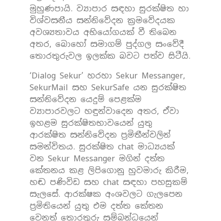
මුහුණපායි. ව්‍යාපාර සඳහා සුරක්ෂිත හා
විශ්වසනීය සන්නිවේදන ක්‍රමවේදයක
අවශ්‍යතාවය අභියෝගයක් වී තිබෙන
අතර, බොහෝ සමාගම් පුද්ගල සංවේදී
තොරතුරුවල ඉලක්ක බවට පත්ව සිටීයි.
‘Dialog Sekur’ හරහා Sekur Messanger,
SekurMail සහ SekurSafe යන සුරක්ෂිත
සන්නිවේදන යෙදුම් පෙළක්ම
ව්‍යාපාරවලට හඳුන්වාදෙන අතර, ඒවා
ඉහළම සුරක්ෂිතභාවයෙන් යුතු
ආරක්ෂිත සන්නිවේදන ප්‍රමිතීන්වලින්
සමන්විතය. සුරක්ෂිත chat මාධ්‍යයක්
වන Sekur Messanger මගින් දත්ත
කේතනය කළ ලිපිගොනු හුවමාරු කිරීම,
හඬ පණිවිඩ සහ chat සඳහා පහසුකම්
සැලසේ. ආරක්ෂක අංශවලට ගැලපෙන
ප්‍රමිතියෙන් යුතු එම දත්ත කේතන
වෙනත් තොරතුරු සම්බන්ධයෙන්