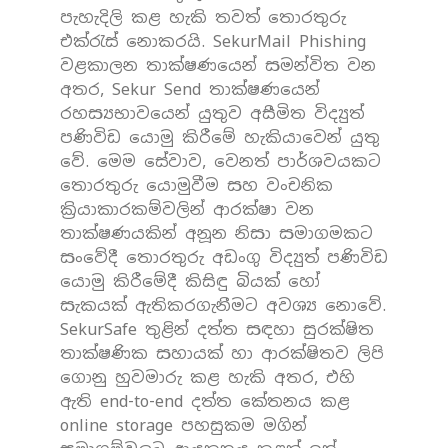
පැහැදිලි කළ හැකි තවත් තොරතුරු
එක්රැස් නොකරයි. SekurMail Phishing
වළකාලන තාක්ෂණයෙන් සමන්විත වන
අතර, Sekur Send තාක්ෂණයෙන්
රහස්‍යභාවයෙන් යුතුව අසීමිත විද්‍යුත්
පණිවිඩ යොමු කිරීමේ හැකියාවෙන් යුතු
වේ. මෙම සේවාව, වෙනත් පාර්ශවයකට
තොරතුරු යොමුවීම සහ වංචනික
ක්‍රියාකාරකම්වලින් ආරක්ෂා වන
තාක්ෂණයකින් අනූන නිසා සමාගමකට
සංවේදී තොරතුරු අඩංගු විද්‍යුත් පණිවිඩ
යොමු කිරීමේදී කිසිඳු බියක් හෝ
සැකයක් ඇතිකරගැනීමට අවශ්‍ය නොවේ.
SekurSafe තුළින් දත්ත සඳහා සුරක්ෂිත
තාක්ෂණික සහායක් හා ආරක්ෂිතව ලිපි
ගොනු හුවමාරු කළ හැකි අතර, එහි
ඇති end-to-end දත්ත කේතනය කළ
online storage පහසුකම මගින්