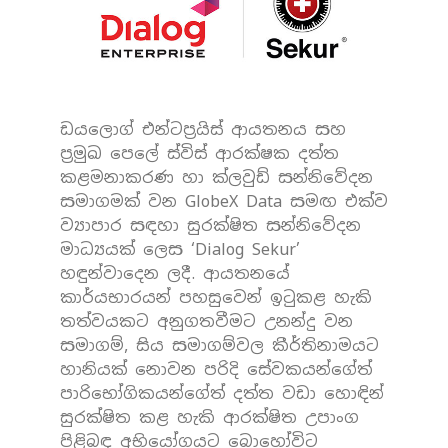
ඩයලොග් එන්ටප්‍රයිස් ආයතනය සහ
ප්‍රමුඛ පෙලේ ස්විස් ආරක්ෂක දත්ත
කළමනාකරණ හා ක්ලවුඩ් සන්නිවේදන
සමාගමක් වන GlobeX Data සමඟ එක්ව
ව්‍යාපාර සඳහා සුරක්ෂිත සන්නිවේදන
මාධ්‍යයක් ලෙස ‘Dialog Sekur’
හඳුන්වාදෙන ලදී. ආයතනයේ
කාර්යභාරයන් පහසුවෙන් ඉටුකළ හැකි
තත්වයකට අනුගතවීමට උනන්දු වන
සමාගම්, සිය සමාගම්වල කීර්තිනාමයට
හානියක් නොවන පරිදි සේවකයන්ගේත්
පාරිභෝගිකයන්ගේත් දත්ත වඩා හොඳින්
සුරක්ෂිත කළ හැකි ආරක්ෂිත උපාංග
පිළිබඳ අභියෝගයට බොහෝවිට