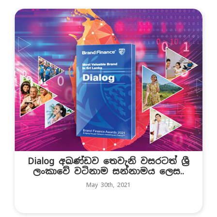
Dialog අඛණ්ඩව තෙවැනි වසරටත් ශ්‍රී
ලංකාවේ වටිනාම සන්නාමය ලෙස..
May 30th, 2021