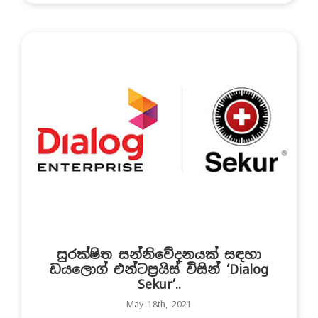
සුරක්ෂිත සන්නිවේදනයක් සඳහා
ඩයලොග් එන්ටප්‍රයිස් විසින් ‘Dialog
Sekur’..
May 18th, 2021