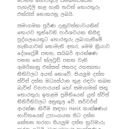
වෙනත් තොරතුරු සම්බන්ධයෙන්
පැහැදිලි කළ හැකි තවත් තොරතුරු
එක්රැස් නොකරනු ලබයි.
සමාගමක පූර්ණ දැනුවත්භාවයකින්
තොරව තුන්වෙනි පාර්ශවයක කිසිඳු
පුද්ගලයෙකුට තොරතුරු ලබාගැනීමේ
හැකියාවක් නොමැති අතර, මෙම ක්‍රියාව
දේශප්‍රේමී පනත, සයිබර් ආරක්ෂණ
පනත හෝ ක්ලවුඩ් පනත වැනි
ඇමරිකානු එක්සත් ජනපද රහස්‍යතා
නීතිවලට අයත් නොවේ. සියලුම දත්ත
ස්විස් දත්ත මධ්‍යස්ථාන තුළ රඳවා තබන
බැවින් ව්‍යාපාරයක් හෝ සමාගමක් සතු
තොරතුරු ඉහළම ප්‍රමිතියෙන් යුත් ස්විස්
නීතිරීතිවලට අනුකූල වේ. සර්වර්ස්
ආරක්ෂා කිරීම සඳහා HeliX තාක්ෂණය
භාවිතයෙන් උපාංගයක සිට දත්ත
කේතන හරහා සියලුම දත්ත හුවමාරු