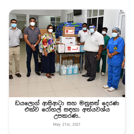
ඩයලොග් ආසිආටා සහ මනුසත් දෙරණ
එක්ව රෝහල් සඳහා අත්යවශ්ය
උපකරණ..
May 21st, 2021