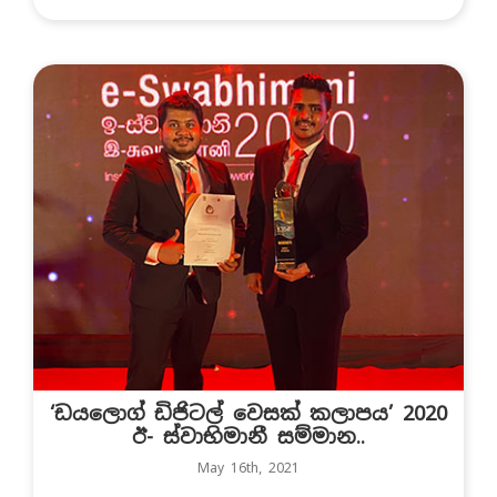
‘ඩයලොග් ඩිජිටල් වෙසක් කලාපය’ 2020
ඊ- ස්වාභිමානී සම්මාන..
May 16th, 2021