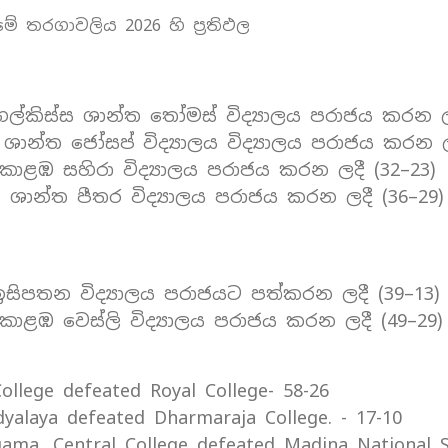
මේ තරගාවලිය 2026 හි ප්‍රතිඵල
ගල්කිස්ස ශාන්ත තෝමස් විද්‍යාලය පරාජය කරන ලද
ශාන්ත ජෝසප් විද්‍යාලය විද්‍යාලය පරාජය කරන ලද
න් කොළඹ සහිරා විද්‍යාලය පරාජය කරන ලදී (32–23)
ලය ශාන්ත පීතර විද්‍යාලය පරාජය කරන ලදී (36–29)
 ඉසිපතන විද්‍යාලය පරාජයට පත්කරන ලදී (39–13)
න් කොළඹ වෙස්ලි විද්‍යාලය පරාජය කරන ලදී (49–29)
College defeated Royal College- 58-26
yalaya defeated Dharmaraja College. - 17-10
ama, Central College defeated Madina National S