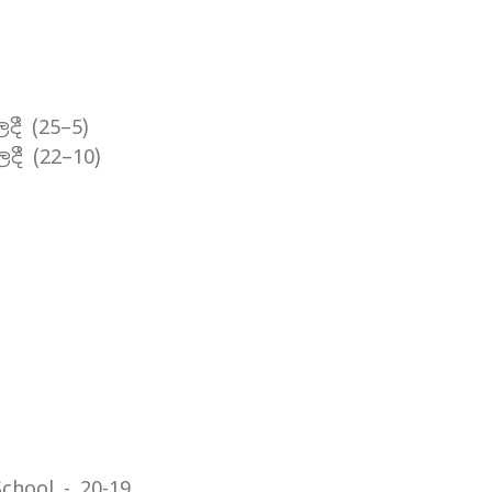
ී (25–5)
ී (22–10)
chool - 20-19