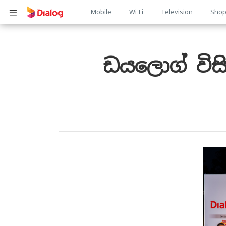
Main
Mobile
Wi-Fi
Television
Sho
Body
navigation
ඩයලොග් විස