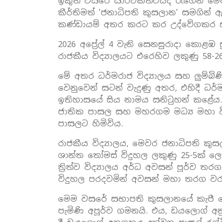
ඉකුත් වසරේ සාර්ථකත්වයද රැගෙන මෙවර
කීර්තිමත් 'ජනාධිපති කුසලාන' සමගින් ඇ
කණ්ඩායම් අතර කරට කර උද්වේගකර සටන්
2026 අප්‍රේල් 4 වැනි සෙනසුරාදා කොළඹ
රාජකීය විද්‍යාලයට එරෙහිව ලකුණු 58-
මේ අතර ධර්මරාජ විද්‍යාලය සහ ලුම්බිණි වි
වෙනුවෙන් සටන් වැදුණු අතර, එහිදී ධර්ම
ඉතිහාසයේ සිය නාමය සනිටුහන් කළේය. 
ජාතික පාසල සහ මහරගම මධ්‍ය මහා විද
පාසලට හිමිවිය.
රාජකීය විද්‍යාලය, මෙවර ජනාධිපති කු
ශාන්ත තෝමස් විදුහල ලකුණු 25-5ක් ලෙ
ත්‍රිත්ව විද්‍යාලය අර්ධ අවසන් පූර්ව ත
විදුහල පරදවමින් අවසන් මහා තරග වරම
මෙම වසරේ සභාපති කුසලානයේ කැපී ප
පැමිණි අපූර්ව ගමනයි. එය, ඩයලොග් අන