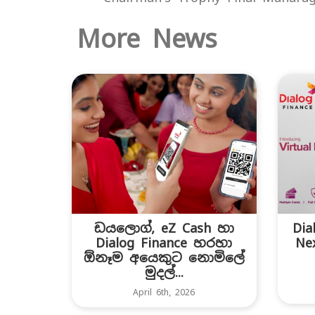
More News
ඩයලොග්, eZ Cash හා
Dia
Dialog Finance හරහා
Nex
ඕනෑම අයෙකුට නොමිලේ
මුදල්...
April 6th, 2026