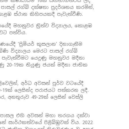
මුඛතම කණ්ඩායම් 16ක සහභාගීත්වය ලද
ාසල් රග්බි දක්ෂතා ප්‍රදර්ශනය කරමින්,
ළඹ ස්ථාන කිහිපයකදී පැවැත්වීණි.
ේදී මහනුවර ත්‍රිත්ව විද්‍යාලය, කොළඹ
වට පත්විය.
යේදී 'ප්‍රිමියර් කුසලාන' දිනාගැනීම
ිණි විද්‍යාලය මෙරට පාසල් රග්බි
 පැවැත්වීමට යෙදුණු මහනුවර මදීනා
 20-19ක තියුණු ජයක් මදීනා ජාතික
වෙලින්, අර්ධ අවසන් පූර්ව වටයේදී
-19ක් ලෙසින්ද පරාජයට පත්කරන ලදී.
අතර, අනතුරුව 49-29ක් ලෙසින් වෙස්ලි
ක පාසල එහි අවසන් මහා තරගය දක්වා
 සාර්ථකත්වයේ පිළිබිඹුවක් විය. 2022