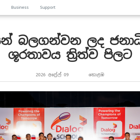
p
Business
Support
ින් බලගන්වන ලද ජනාධ
ශූරතාවය ත්‍රිත්ව පිලට
2026 අප්‍රේල් 09 කොළඹ