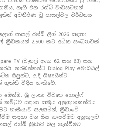
වරට ජාතික වශයෙන් නිරාවරණය වූ අතර,
්‍රගතිය, නැගී එන රග්බි වැඩසටහන්
ුතින් අවතීර්ණ වූ පාසල්වල වර්ධනය
ලොග් පාසල් රග්බි ලීග් 2026 සඳහා
ක්‍රීඩකයන් 2,500 කට අධික සංඛ්‍යාවක්
Papare TV (චැනල් අංක 62 සහ 63) සහ
රයි. නරඹන්නන්ට Dialog Play මොබයිල්
සිසුන්ට, ආදි ශිෂ්‍යයින්ට,
ුක්ති විඳිය හැකිවේ.
මෙන්ම, ශ්‍රී ලංකා විවෘත ගොල්ෆ්
් කමිටුව සඳහා සක්‍රීය අනුග්‍රාහකත්වය
ීමට හැකියාව සලසමින්, ක්‍රිඩාවේ
න්වීම සඳහා වන සිය කැපවීමට අනුකූලව
් රග්බි ක්‍රීඩාව බල ගැන්වීමට