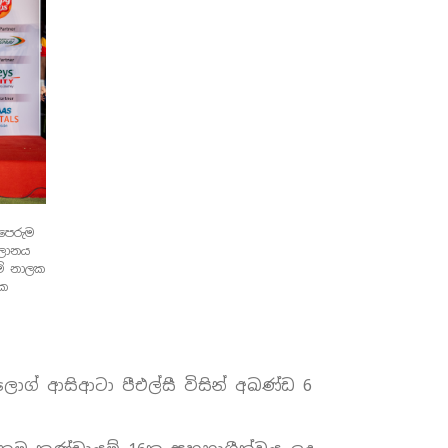
පෙරුම
සලානය
කම් නාලක
යක
ලොග් ආසිආටා පීඑල්සී විසින් අඛණ්ඩ 6