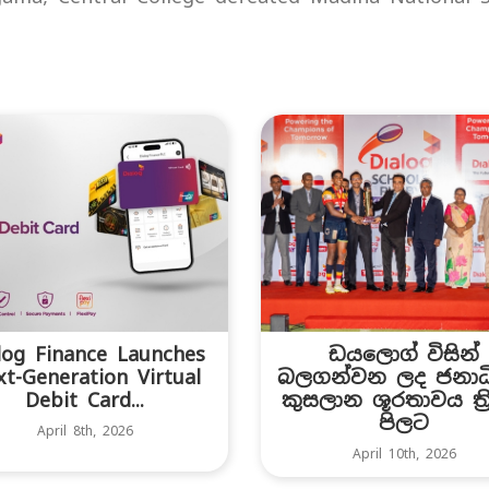
ඩයලොග් විසින්
log Finance Launches
බලගන්වන ලද ජනාධ
t-Generation Virtual
කුසලාන ශූරතාවය ත්‍ර
Debit Card...
පිලට
April 8th, 2026
April 10th, 2026