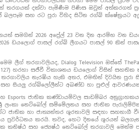
ග්බි සංවර්ධන තරගාවලියක් හරහා මෙම පාසල ප්‍රථම 
 අවසන් තරගයක් දක්වා පැමිණීම පිණිස ඔවුන් අත්කරගත් ප
පෑම සහ රට පුරා විහිද සිටින රග්බි ක්ෂේත්‍රයට අල
නයත් සමගින් 2026 අප්‍රේල් 23 වන දින ආරම්භ වන ඩය
6 ඩ‍යලොග් පාසල් රග්බි ලීගයට පාසල් 90 කින් පාසල් 
 මෙම ලීග් තරගාවලියද, Dialog Television ඔස්සේ The
 127) හරහා සජීවී විකාශනය ඩයලොග් විසින් සහතික ක
ගාවලිය නැරඹිය හැකි අතර, එමඟින් දිවයින පුරා සිටින 
සහ සියලු රග්බිලෝලීන්ට අඛණ්ඩ හා පුළුල් ආවරණයක් භ
හ Esports ජාතික කණ්ඩායම්වල සාඩම්බර අනුග්‍රාහකයා 
 ශ්‍රී ලංකා නෙට්බෝල් සම්මේලනය සහ ජාතික පැරාලිම්පික
ිකාවන්ට ජාතික හා ජාත්‍යන්තර ශූරතාවලි සඳහා සහභාගී ව
ය ප්‍රවර්ධනය කරයි. තවද, හෙට දිනයේ ශූරයන් බලගැ
ක කනිෂ්ඨ සහ ජ්‍යෙෂ්ඨ නෙට්බෝල් තරගාවලි මෙන්ම පාසල