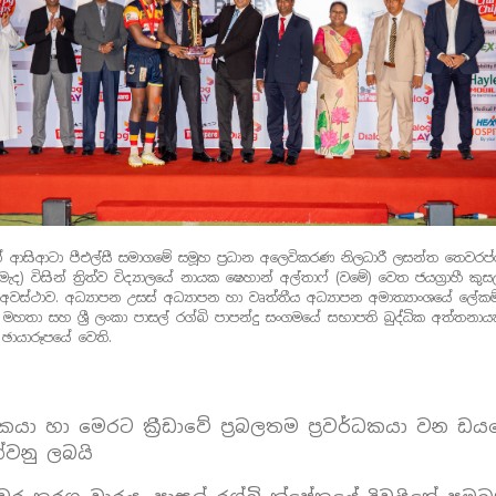
 ආසිආටා පීඑල්සී සමාගමේ සමූහ ප්‍රධාන අලෙවිකරණ නිලධාරී ලසන්ත තෙවරප්
ැද) විසින් ත්‍රිත්ව විද්‍යාලයේ නායක ෂෙහාන් අල්තාෆ් (වමේ) වෙත ජයග්‍රාහී කු
ූ අවස්ථාව. අධ්‍යාපන උසස් අධ්‍යාපන හා වෘත්තීය අධ්‍යාපන අමාත්‍යාංශයේ ලේ
 මහතා සහ ශ්‍රී ලංකා පාසල් රග්බි පාපන්දු සංගමයේ සභාපති බුද්ධික අත්තනා
ඡායාරූපයේ වෙති.
දකයා හා මෙරට ක්‍රීඩාවේ ප්‍රබලතම ප්‍රවර්ධකයා වන ඩය
්වනු ලබයි