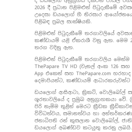
දී ඩයලොග් අනුග්‍රහය දක්වන පාසල් ර
2026 දී ප්‍රධාන පිළිමළුන් පිටුදැකීමේ
උදෙසා ඩයලොග් හී තිරසාර ආයෝජනයේ බල
පිළිබඳ ප්‍රබල සාක්ෂියකි.
පිළිමළුන් පිටුදැකීමේ තරගාවලියේ අවසා
කණ්ඩායම් යළි ඒකරාශී වනු ඇත. මෙම 202
තරග වදිනු ඇත.
පිළිමළුන් පිටුදැකීමේ තරගාවලිය මෙන්ම
ThePapare TV HD (චැනල් අංක 126 සහ
App එකෙන් සහ ThePapare.com හරහාද තර
දෙමාපියන්ට, කණ්ඩායම් ආධාරකරුවන්ට 
ඩයලොග් ආසිආටා, ක්‍රිකට්, වොලිබෝල් ස
ශූරතාවලියේ ද ප්‍රමුඛ අනුග්‍රාහකයා වේ.
පිරි නැමිම තුළින් මෙරට ක්‍රීඩක ක්‍රීඩ
විවිධත්වය, සමානත්වය හා අන්තර්කරණ
ජනාධිපති රන් කුසලාන වොලිබෝල්, ජාති
ඩයලොග් අඛණ්ඩව කටයුතු කරනු ලබයි.