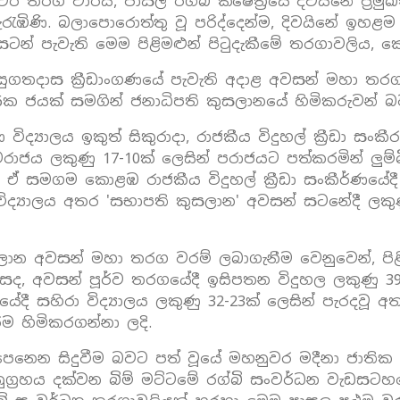
 තරග වාරය, පාසල් රග්බි ක්ෂේත්‍රයේ දිවයිනේ ප්‍ර
රැඹිණි. බලාපොරොත්තු වූ පරිද්දෙන්ම, දිවයිනේ ඉහළම ප
 පැවැති මෙම පිළිමළුන් පිටුදැකීමේ තරගාවලිය, කො
 සුගතදාස ක්‍රීඩාංගණයේ පැවැති අදාළ අවසන් මහා තරගය
26ක ජයක් සමගින් ජනාධිපති කුසලානයේ හිමිකරුවන් බ
ද්‍යාලය ඉකුත් සිකුරාදා, රාජකීය විදුහල් ක්‍රීඩා සංකීරණ
රාජය ලකුණු 17-10ක් ලෙසින් පරාජයට පත්කරමින් ලුම්බ
ඒ සමගම කොළඹ රාජකීය විදුහල් ක්‍රීඩා සංකීර්ණයේදී
්‍යාලය අතර 'සභාපති කුසලාන' අවසන් සටනේදී ලකුණු
සලාන අවසන් මහා තරග වරම් ලබාගැනීම වෙනුවෙන්, පිළි
සද, අවසන් පූර්ව තරගයේදී ඉසිපතන විදුහල ලකුණු 39
රගයේදී සහිරා විද්‍යාලය ලකුණු 32-23ක් ලෙසින් පැරදවූ 
 හිමිකරගන්නා ලදි.
ෙනෙන සිදුවීම බවට පත් වූයේ මහනුවර මදීනා ජාති
ුග්‍රහය දක්වන බිම් මට්ටමේ රග්බි සංවර්ධන වැඩසටහනේ