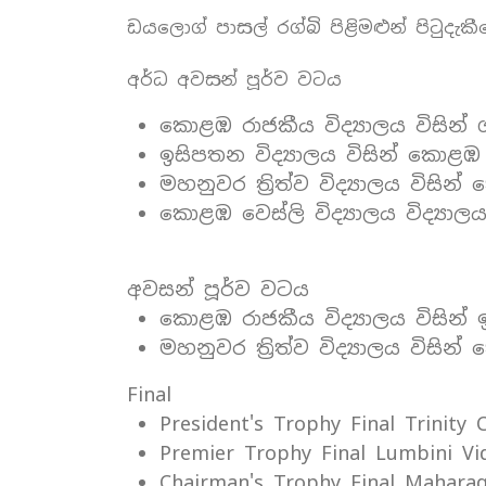
ඩයලොග් පාසල් රග්බි පිළිමළුන් පිටුදැකී
අර්ධ අවසන් පූර්ව වටය
කොළඹ රාජකීය විද්‍යාලය විසින් 
ඉසිපතන විද්‍යාලය විසින් කොළඹ 
මහනුවර ත්‍රිත්ව විද්‍යාලය විසි
කොළඹ වෙස්ලි විද්‍යාලය විද්‍යා
අවසන් පූර්ව වටය
කොළඹ රාජකීය විද්‍යාලය විසින්
මහනුවර ත්‍රිත්ව විද්‍යාලය විසි
Final
President's Trophy Final Trinity 
Premier Trophy Final Lumbini Vid
Chairman's Trophy Final Maharag