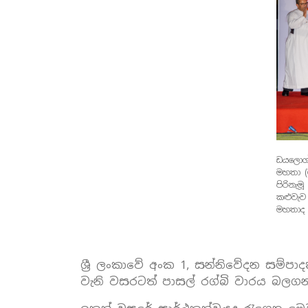
ඩයලොග්
මහතා (ම
පිරිනැම
කළුවැව
මහතාද 
ශ්‍රී ලංකාවේ අංක 1, සන්නිවේදන සම්පා
වැනි වසරටත් පාසල් රග්බි වාරය බලගන