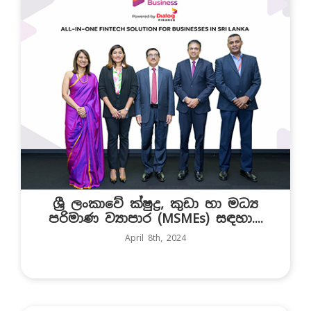
ශ්‍රී ලංකාවේ ක්ෂුද්‍ර, කුඩා හා මධ්‍ය
පරිමාණ ව්‍යාපාර (MSMEs) සඳහා....
April 8th, 2024