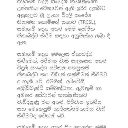
දිවයිනේ විදුලි සංදේශ ක්ෂේත්‍රයෙහි
උන්නතිය වෙනුවෙන් ඇති ඉදිරි දැක්මට
අනුකූලව ශ්‍රී ලංකා විදුලි සංදේශ
නියාමන කොමිෂන් සභාව (TRCSL),
සමාගම් දෙක අතර මෙම යෝජිත
ඒකාබද්ධ කිරීම සඳහා අනුමැතිය ලබා දී
ඇත.
සමාගම් දෙක මෙලෙස ඒකාබද්ධ
කිරීමෙන්, පිරිවැය වාසි සැලසෙන අතර,
විදුලි සංදේශ යටිතල පහසුකම්
ඒකාබද්ධ කර වඩාත් ශක්තිමත් කිරීමට
ද හැකි වේ. එමගින්, අධිවේගී
බ්‍රෝඩ්බෑන්ඩ් සම්බන්ධතා, ඇමතුම් හා
අමතර සේවාවන් තාක්ෂණිකව
වැඩිදියුණු වන අතර, පිරිවැය ඉතිරිය
සහ මෙහෙයුම් කාර්යක්ෂමතාවය වැඩි
කිරීමටද ඉවහල් වේ.
සමාගම් දෙක අතර සිදු කෙරෙන මෙම