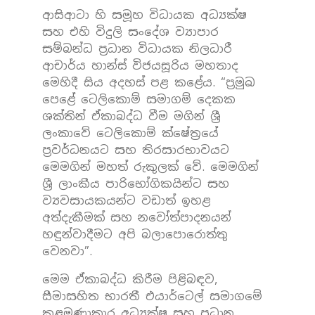
ආසිආටා හි සමූහ විධායක අධ්‍යක්ෂ
සහ එහි විදුලි සංදේශ ව්‍යාපාර
සම්බන්ධ ප්‍රධාන විධායක නිලධාරී
ආචාර්ය හාන්ස් විජයසූරිය මහතාද
මෙහිදී සිය අදහස් පළ කළේය. “ප්‍රමුඛ
පෙළේ ටෙලිකොම් සමාගම් දෙකක
ශක්තින් ඒකාබද්ධ වීම මගින් ශ්‍රී
ලංකාවේ ටෙලිකොම් ක්ෂේත්‍රයේ
ප්‍රවර්ධනයට සහ තිරසාරභාවයට
මෙමගින් මහත් රුකුලක් වේ. මෙමගින්
ශ්‍රී ලාංකීය පාරිභෝගිකයින්ට සහ
ව්‍යවසායකයන්ට වඩාත් ඉහළ
අත්දැකීමක් සහ නවෝත්පාදනයන්
හඳුන්වාදීමට අපි බලාපොරොත්තු
වෙනවා”.
මෙම ඒකාබද්ධ කිරීම පිළිබඳව,
සීමාසහිත භාරතී එයාර්ටෙල් සමාගමේ
කළමණාකාර අධ්‍යක්ෂ සහ ප්‍රධාන