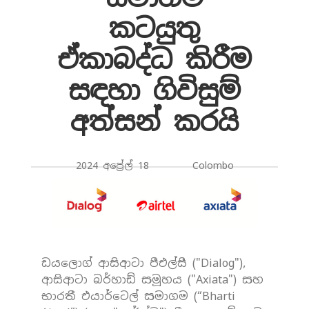
කටයුතු
ඒකාබද්ධ කිරීම
සඳහා ගිවිසුම්
අත්සන් කරයි
2024 අප්‍රේල් 18 Colombo
ඩයලොග් ආසිආටා පීඑල්සී ("Dialog"),
ආසිආටා බර්හාඩ් සමූහය ("Axiata") සහ
භාරතී එයාර්ටෙල් සමාගම (“Bharti