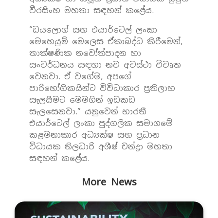
වීරසිංහ මහතා සඳහන් කළේය.
“ඩයලොග් සහ එයාර්ටෙල් ලංකා
මෙහෙයුම් මෙලෙස ඒකාබද්ධ කිරීමෙන්,
තාක්ෂණික නවෝත්පාදන හා
සංවර්ධනය සඳහා නව අවස්ථා විවෘත
වෙනවා. ඒ වගේම, අපගේ
පාරිභෝගිකයින්ට විවිධාකාර ප්‍රතිලාභ
සැලසීමට මෙමගින් ඉඩකඩ
සැලසෙනවා.” යනුවෙන් භාරතී
එයාර්ටෙල් ලංකා පුද්ගලික සමාගමේ
කළමනාකාර අධ්‍යක්ෂ සහ ප්‍රධාන
විධායක නිලධාරි අශීෂ් චන්ද්‍රා මහතා
සඳහන් කළේය.
More News