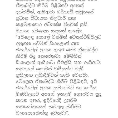
ඒකාබද්ධ කිරීම පිළිබඳව අදහස්
දක්වමින්, ආසිආටා බර්හාඩ් සමූහයේ
ප්‍රධාන විධායක නිලධාරී සහ
කළමනාකාර අධ්‍යක්ෂ විවේක් සූඩ්
මහතා මෙලෙස සඳහන් කළේය.
"වෙළෙඳ පොළේ වත්මන් වෙනස්වීම්වලට
අනුගත වෙමින් ඩයලොග් සහ
එයාර්ටෙල් ලංකා අතර මෙම ඒකාබද්ධ
කිරීම සිදු කෙරෙනවා. මෙමගින්
ඩයලොග් ආසිආටා පීඑල්සී සහ ආසිආටා
සමූහයේ කොටස් හිමියන්ට වැඩි
ප්‍රතිලාභ ලබාදීමටත් හැකි වෙනවා.
මෙලෙස ඒකාබද්ධ කිරීම පිළිබඳව, අපි
එයාර්ටෙල් ලංකා සමාගමට හා කාර්ය
මණ්ඩලයට අපගේ ඉහළම ගෞරවය පුද
කරන අතර, ඉදිරියේදී උපරිම
සහයෝගයෙන් කටයුතු කිරීමට
බලාපොරොත්තු වෙනවා”.