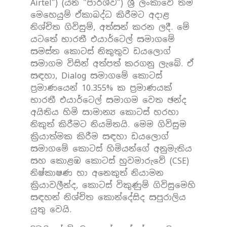
Airtel”) (යන "පාර්ශ්ව") ශ්‍රී ලංකාවේ තම
මෙහෙයුම් ඒකාබද්ධ කිරීමට අදාළ
නිශ්චිත ගිවිසුම්, අත්සන් කරන ලදී. මේ
යටතේ භාරතී එයාර්ටෙල් සමාගමේ
සමස්ත කොටස් නිකුතුව ඩයලොග්
සමාගම විසින් අත්පත් කරගනු ලැබේ. ඒ
සඳහා, Dialog සමාගමේ කොටස්
ප්‍රමාණයෙන් 10.355% ක ප්‍රමාණයක්
භාරතී එයාර්ටෙල් සමාගම වෙත ඡන්ද
අයිතිය හිමි සාමාන්‍ය කොටස් හරහා
නිකුත් කිරීමට නියමිතයි. මෙම ගිවිසුම
ක්‍රියාත්මක කිරීම සඳහා ඩයලොග්
සමාගමේ කොටස් හිමියන්ගේ අනුමැතිය
සහ කොළඹ කොටස් හුවමාරුවේ (CSE)
නිෂ්කාෂණ හා අනෙකුත් නියාමන
ක්‍රියාවලීන්ද, කොටස් විකුණුම් ගිවිසුමෙහි
සඳහන් නිශ්චිත කොන්දේසිද සපුරාලිය
යුතු වෙයි.