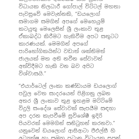
විධායක නිලධාරී ගෝපාල් විට්ටල් මහතා
පැවසුවේ මෙවැන්නකි, “ඩයලොග්
සමාගම සමගින් අපගේ මෙහෙයුම්
කටයුතු මෙලෙසින් ශ්‍රී ලංකාව තුළ
ඒකාබද්ධ කිරීමට හැකිවීම අපට සතුටට
කාරණයක්. මෙමගින් අපගේ
පාරිභෝගිකයින්ට වඩාත් ශක්තිමත්
ජාලයක් මත අති නවීන සේවාවන්
අත්විදීමට හැකි වන බව අපිට
විශ්වාසයි.”
“එයාර්ටෙල් ලංකා කණ්ඩායම ඩයලොග්
පවුල වෙත සාදරයෙන් පිළිගනු ලබන
අතර ශ්‍රී ලංකාව තුළ ඉහළම මට්ට්මේ
විදුලි සංදේශ සේවාවක් සැපයීම සඳහා
අප දරන කැපවීමේ සුවිශේෂී ඉදිරි
පියවරක් මෙමගින් සනිටුහන් කරනවා.”
යනුවෙන් ඩයලොග් ආසිආටා පීඑල්සී හි
අධ්‍යක්ෂ හා සමූහ ප්‍රධාන විධායක සුපුන්