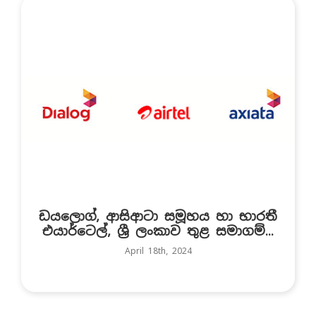
ඩයලොග්, ආසිආටා සමූහය හා භාරතී
එයාර්ටෙල්, ශ්‍රී ලංකාව තුළ සමාගම්...
April 18th, 2024