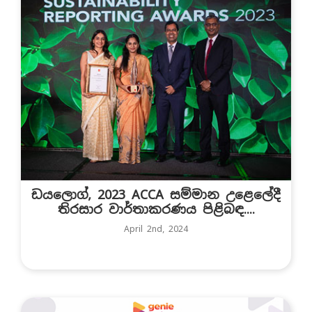
ඩයලොග්, 2023 ACCA සම්මාන උළෙලේදී
තිරසාර වාර්තාකරණය පිළිබඳ....
April 2nd, 2024