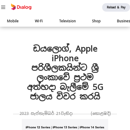
Reload & Pay
Main
Mobile
Wi-Fi
Television
Shop
Busine
navigation
Body
ඩයලොග්, Apple
iPhone
පරිශීලකයින්ට ශ්‍රී
ලංකාවේ ප්‍රථම
අත්හදා බැලීමේ 5G
ජාලය විවර කරයි
2023 සැප්තැම්බර් 21වැනිදා (කොළඹදී)