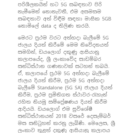
පරිශීලකයින් හට 5G සබඳතාව පිරි
නැමීමෙන් නොනැවතී, එම අසමසම
සබඳතාව අත් විඳීම සඳහා මාසික 5GB
නොමිලේ data ද තිලිණ කරයි.
‍මෙරට ප්‍රථම වරට අත්හදා බැලීමේ 5G
ජාලය දියත් කිරීමේ මෙම නිවේදනයත්
සමගින්, ඩයලොග් දකුණු ආසියානු
කලාපයේද, ශ්‍රී ලංකාවේද සාඩම්බර
සන්ධිස්ථාන ගණනාවක් සටහන් තබයි.
ඒ, කලාපයේ ප්‍රථම 5G අත්හදා බැලීමේ
ජාලය දියත් කිරීම, ප්‍රථම 5G අත්හදා
බැලීමේ Standalone (5G SA) ජාලය දියත්
කිරීම, ප්‍රථම ප්‍රමිතිගත ස්ථාවර-රැහැන්
රහිත නියමු සම්ප්‍රේෂණය දියත් කිරීම
ආදියයි. ඩයලොග් එම සුවිශේෂී
සන්ධිස්ථානයන් 2018 වසරේ දෙසැම්බර්
මස සනිටුහන් කරනු ලැබිණි. මෙලෙස, ශ්‍රී
ලංකාව තුළත් දකුණු ආසියානු කලාපය