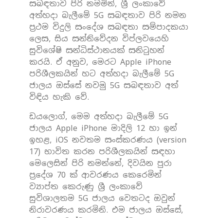
සබඳතාව පිරි නමමින්, ශ්‍රී ලංකාවේ
අත්හදා බැලීමේ 5G සබඳතාව පිරි නමන
ප්‍රථම විදුලි සංදේශ සබඳතා සම්පාදකයා
ලෙස, සිය සන්නිවේදන විප්ලවයෙහි
සුවිශේෂි සන්ධිස්ථානයක් සනිටුහන්
කරයි. ඒ අනුව, මෙරට Apple iPhone
පරිශීලකයින් හට අත්හදා බැලීමේ 5G
ජාලය ඔස්සේ නවමු 5G සබඳතාව අත්
විඳිය හැකි වේ.‍
ඩයලොග්, මෙම අත්හදා බැලීමේ 5G
ජාලය Apple iPhone මාදිලි 12 හා ඉන්
ඉහළ, iOS නවතම සංස්කරණය (version
17) භාවිත කරන පරිශීලකයින් සඳහා
මෙලෙසින් පිරි නමන්නේ, දිවයින පුරා
ප්‍රදේශ 70 ක් ආවරණය කෙරෙමින්
ව්‍යාප්ත කෙරුණු ශ්‍රී ලංකාවේ
සුවිශාලතම 5G ජාලය වෙතටද ඔවුන්
නිරාවරණය කරමිනි. එම ජාලය ඔස්සේ,