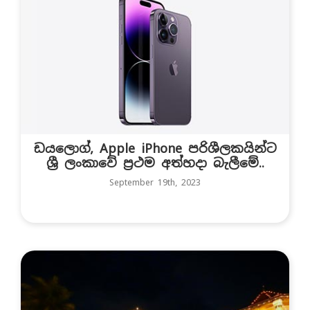
ඩයලොග්, Apple iPhone පරිශීලකයින්ට
ශ්‍රී ලංකාවේ ප්‍රථම අත්හදා බැලීමේ..
September 19th, 2023