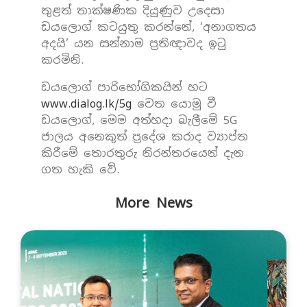
තුළත් තාක්ෂණික දියුණුව උදෙසා
ඩයලොග් කටයුතු කරන්නේ, ‘අනාගතය
අදයි’ යන සන්නාම ප්‍රතිඥාවද ඉටු
කරමිනි.
ඩයලොග් පාරිභෝගිකයින් හට
www.dialog.lk/5g
වෙත යොමු වී
ඩයලොග්, මෙම අත්හදා බැලීමේ 5G
ජාලය අනෙකුත් ප්‍රදේශ කරාද ව්‍යාප්ත
කිරීමේ තොරතුරු නිරන්තරයෙන් දැන
ගත හැකි වේ.
More News