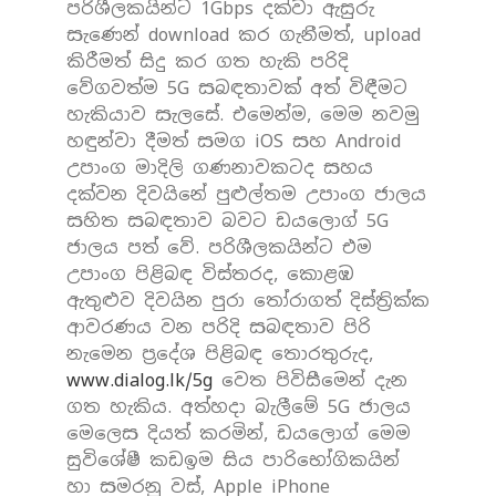
පරිශීලකයින්ට 1Gbps දක්වා ඇසුරු
සැණෙන් download කර ගැනීමත්, upload
කිරීමත් සිදු කර ගත හැකි පරිදි
වේගවත්ම 5G සබඳතාවක් අත් විඳීමට
හැකියාව සැලසේ. එමෙන්ම, මෙම නවමු
හඳුන්වා දීමත් සමග iOS සහ Android
උපාංග මාදිලි ගණනාවකටද සහය
දක්වන දිවයිනේ පුළුල්තම උපාංග ජාලය
සහිත සබඳතාව බවට ඩයලොග් 5G
ජාලය පත් වේ. පරිශීලකයින්ට එම
උපාංග පිළිබඳ විස්තරද, කොළඹ
ඇතුළුව දිවයින පුරා තෝරාගත් දිස්ත්‍රික්ක
ආවරණය වන පරිදි සබඳතාව පිරි
නැමෙන ප්‍රදේශ පිළිබඳ තොරතුරුද,
www.dialog.lk/5g
වෙත පිවිසීමෙන් දැන
ගත හැකිය. අත්හදා බැලීමේ 5G ජාලය
මෙලෙස දියත් කරමින්, ඩයලොග් මෙම
සුවිශේෂී කඩඉම සිය පාරිභෝගිකයින්
හා සමරනු වස්, Apple iPhone