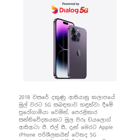
2018 වසරේ දකුණු ආසියානු කලාපයේ
මුල් වරට 5G සබඳතාව හඳුන්වා දීමේ
පුරෝගාමියා වෙමින්, පෙරළිකාර
සන්නිවේදනයකට මුල පිරූ ඩයලොග්
ආසිආටා පී. එල් සී, දැන් මෙරට Apple
iPhone පරිශීලකයින් වෙතද 5G