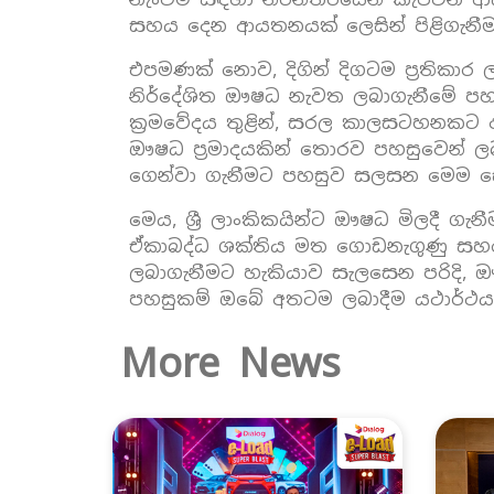
සහය දෙන ආයතනයක් ලෙසින් පිළිගැන
එපමණක් නොව, දිගින් දිගටම ප්‍රතිකා
නිර්දේශිත ඖෂධ නැවත ලබාගැනීමේ පහසු
ක්‍රමවේදය තුළින්, සරල කාලසටහනකට අනු
ඖෂධ ප්‍රමාදයකින් තොරව පහසුවෙන් 
ගෙන්වා ගැනීමට පහසුව සලසන මෙම සේවා
මෙය, ශ්‍රී ලාංකිකයින්ට ඖෂධ මිලදී ගැ
ඒකාබද්ධ ශක්තිය මත ගොඩනැගුණු සහයෝ
ලබාගැනීමට හැකියාව සැලසෙන පරිදි, ඖ
පහසුකම් ඔබේ අතටම ලබාදීම යථාර්ථයක
More News