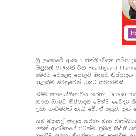
ශ්‍රී ලංකාවේ අංක 1 සන්නිවේදන සම්පාදක
ඔසුසල් ජාලයක් වන Healthguard Pha
මෙරට වෙළෙඳ පොළට ඖෂධ නිෂ්පාදන ගණන
සැලසීම වෙනුවෙන් ප්‍රකට සමාගමකි.
මෙම සහයෝගිතාවය හරහා, Doc990 පාරිභ
කරන ඖෂධ නිෂ්පාදන මෙන්ම වෛද්‍ය නි
ලබා ගැනීමටත් හැකි වේ. ඒ අනුව, දැ
තම ඔසුසල් ජාලය හරහා මනා වෘත්තීයභා
අතින් ආරම්භයේ පටන්ම, ප්‍රබල කීර්තියක
නැංවීම සඳහා නිරන්තරයෙන් කැපවන ආයත