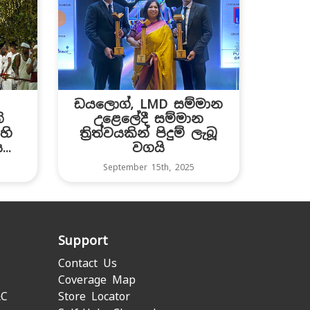
ඩයලොග්, LMD සම්මාන
ි
උළෙලේදී සම්මාන
හි
ත්‍රිත්වයකින් පිදුම් ලැබූ
..
වගයි
September 15th, 2025
Support
Contact Us
Coverage Map
&C
Store Locator