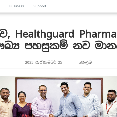
p
Business
Support
ව, Healthguard Pharmac
ෞඛ්‍ය පහසුකම් නව ම
2025 සැප්තැම්බර් 25 කොළඹ