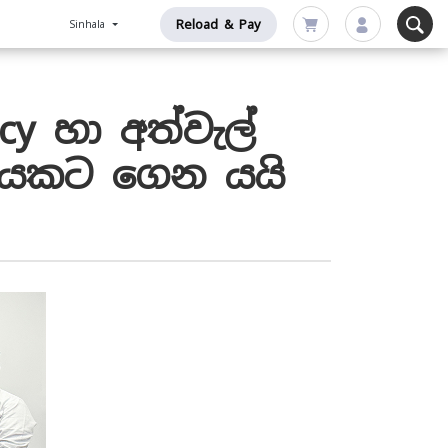
Reload & Pay
Sinhala
y හා අත්වැල්
ානයකට ගෙන යයි