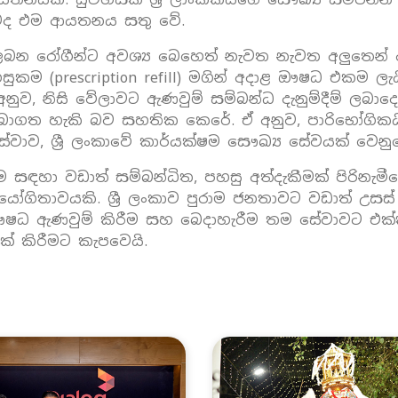
ීමද එම ආයතනය සතු වේ.
ර ලබන රෝගීන්ට අවශ්‍ය බෙහෙත් නැවත නැවත අලුතෙන් 
කම (prescription refill) මගින් අදාළ ඖෂධ එකම ල
ව, නිසි වේලාවට ඇණවුම් සම්බන්ධ දැනුම්දීම් ලබාදෙන 
ලබාගත හැකි බව සහතික කෙරේ. ඒ අනුව, පාරිභෝගික
ව, ශ්‍රී ලංකාවේ කාර්යක්ෂම සෞඛ්‍ය සේවයක් වෙනු
නීම සඳහා වඩාත් සම්බන්ධිත, පහසු අත්දැකීමක් පිරින
ගිතාවයකි. ශ්‍රී ලංකාව පුරාම ජනතාවට වඩාත් උසස්
ෂධ ඇණවුම් කිරීම සහ බෙදාහැරීම තම සේවාවට එක්කරම
් කිරීමට කැපවෙයි.