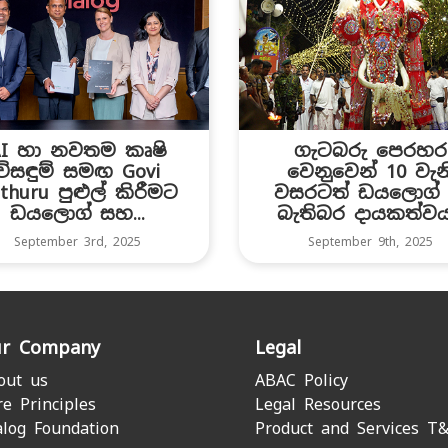
AI හා නවතම කෘෂි
ගැටබරු පෙරහර
විසඳුම් සමඟ Govi
වෙන‍ුවෙන් 10 වැන
thuru පුළුල් කිරීමට
වසරටත් ඩයලොග් 
ඩයලොග් සහ...
බැතිබර දායකත්වය.
September 3rd, 2025
September 9th, 2025
r Company
Legal
out us
ABAC Policy
re Principles
Legal Resources
alog Foundation
Product and Services T