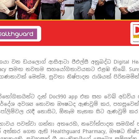
යා වන ඩයලොග් ආසිආටා පීඑල්සී අනුබද්ධ Digital Healt
rmacy සමඟ නවතම සහයෝගිතාවයකට එළඹ තිබේ. Sunsh
ාවක් මෙන්ම, සුවතා නිෂ්පාදන රාශියක් පිරිනමමින්
ෝගිකයින්ට දැන් Doc990 app එක සහ වෙබ් අඩවිය හර
ර්දේශ අවශ්‍ය නොවන ඖෂධද ඇණවුම් කර, පහසුවෙන් ග
න් පෝලිම්වල රැඳී නොසිට, ඕනෑම තැනක සිට ඇණවුම් 
වය පවත්වා ගන්නා අතරෙහි, නවෝත්පාදන සමගින් පාරිභ
් අත්කර ‌ගෙන ඇති Healthguard Pharmacy, ඖෂධ නිෂ්පා
නයකි. සුවහසක් ශ්‍රී ලාංකිකයිගේ සෞඛ්‍ය සම්පන්න