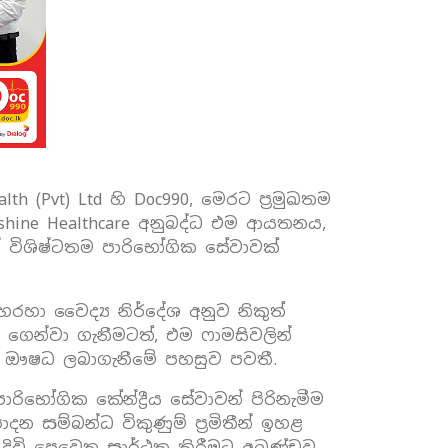
h (Pvt) Ltd හි Doc990, මෙරට ප්‍රමුඛතම
ine Healthcare අනුබද්ධ එම ආයතනය,
 විශිෂ්ටතම පාරිභෝගික සේවාවක්
හා වෛද්‍ය නිර්දේශ අනුව නිකුත්
ෙන්වා ගැනීමටත්, එම ෆාමසිවලින්
කර ඖෂධ ලබාගැනීමේ පහසුව පවතී.
ෝගික කේන්ද්‍රීය සේවාවන් පිරිනැමීම
දන සම්බන්ධ විකුණුම් ප්‍රමිතීන් ඉහළ
 දිවි පෙවෙත සාර්ථක කිරීමට අඛණ්ඩව