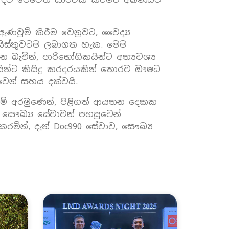
ඇණවුම් කිරීම වෙනුවට, වෛද්‍ය
ැයිස්තුවටම ලබාගත හැක. මෙම
බැවින්, පාරිභෝගිකයින්ට අත්‍යවශ්‍ය
යින්ට කිසිදු කරදරයකින් තොරව ඖෂධ
වෙන් සහය දක්වයි.
ැමීමේ අරමුණෙන්, පිළිගත් ආයතන දෙකක
 සෞඛ්‍ය සේවාවන් පහසුවෙන්
ින්, දැන් Doc990 සේවාව, සෞඛ්‍ය