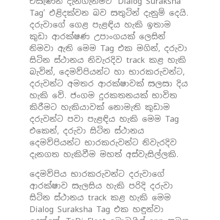
එසැණින් දැනගැනීමට ‘Dialog Suraksha
Tag’ එළිදක්වන බව සතුටින් දැනුම් දෙයි.
දරුවාගේ ගෙළ පැළඳිය හැකි ඉතාම
කුඩා ආරක්ෂණ උපාංගයක් ලෙසින්
නිමවා ඇති මෙම Tag එක මගින්, දරුවා
සිටින ස්ථානය නිවැරදිව track කළ හැකි
බැවින්, දෙමව්පියන්ට හා භාරකරුවන්ට,
දරුවන්ට අමතර ආරක්ෂාවක් සලසා දිය
හැකි වේ. ජංගම දුරකතනයක් භාවිත
කිරීමට හැකියාවක් නොමැති කුඩාම
දරුවන්ට පවා පැළඳිය හැකි මෙම Tag
එකෙන්, දරුවා සිටින ස්ථානය
දෙමව්පියන්ට භාරකරුවන්ට නිවැරදිව
දැනගත හැකිවීම මහත් අස්වැසිල්ලකි.
දෙමව්පිය භාරකරුවන්ට දරුවාගේ
ආරක්ෂාව සැලසිය හැකි පරිදි දරුවා
සිටින ස්ථානය track කළ හැකි මෙම
Dialog Suraksha Tag එක හඳුන්වා