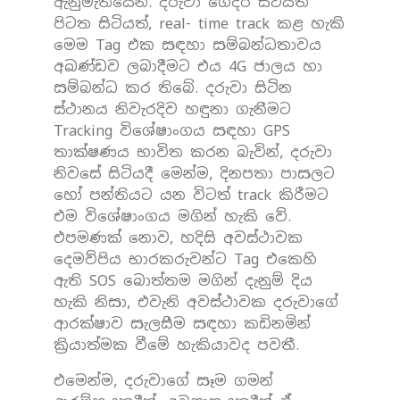
ඇනුමැතියෙනි. දරුවා ගෙදර සිටියත්
පිටත සිටියත්, real- time track කළ හැකි
මෙම Tag එක සඳහා සම්බන්ධතාවය
අඛණ්ඩව ලබාදීමට එය 4G ජාලය හා
සම්බන්ධ කර තිබේ. දරුවා සිටින
ස්ථානය නිවැරදිව හඳුනා ගැනීමට
Tracking විශේෂාංගය සඳහා GPS
තාක්ෂණය භාවිත කරන බැවින්, දරුවා
නිවසේ සිටියදී මෙන්ම, දිනපතා පාසලට
හෝ පන්තියට යන විටත් track කිරීමට
එම විශේෂාංගය මගින් හැකි වේ.
එපමණක් නොව, හදිසි අවස්ථාවක
දෙමව්පිය භාරකරුවන්ට Tag එකෙහි
ඇති SOS බොත්තම මගින් දැනුම් දිය
හැකි නිසා, එවැනි අවස්ථාවක දරුවාගේ
ආරක්ෂාව සැලසීම සඳහා කඩිනමින්
ක්‍රියාත්මක වීමේ හැකියාවද පවතී.
එමෙන්ම, දරුවාගේ සෑම ගමන්