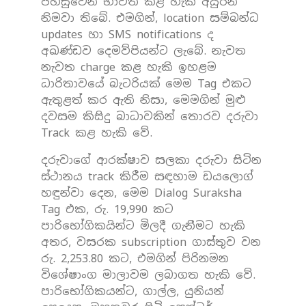
පහසුවෙන් භාවිත කළ හැකි අයුරින්
නිමවා තිබේ. එමගින්, location සම්බන්ධ
updates හා SMS notifications ද
අඛණ්ඩව දෙමව්පියන්ට ලැබේ. නැවත
නැවත charge කළ හැකි ඉහළම
ධාරිතාවයේ බැටරියක් මෙම Tag එකට
ඇතුළත් කර ඇති නිසා, මෙමගින් මුළු
දවසම කිසිදු බාධාවකින් තොරව දරුවා
Track කළ හැකි වේ.
දරුවාගේ ආරක්ෂාව සලකා දරුවා සිටින
ස්ථානය track කිරීම සඳහාම ඩයලොග්
හඳුන්වා දෙන, මෙම Dialog Suraksha
Tag එක, රු. 19,990 කට
පාරිභෝගිකයින්ට මිලදී ගැනීමට හැකි
අතර, වසරක subscription ගාස්තුව වන
රු. 2,253.80 කට, එමගින් පිරිනමන
විශේෂාංග මාලාවම ලබාගත හැකි වේ.
පාරිභෝගිකයන්ට, ගාල්ල, යුනියන්