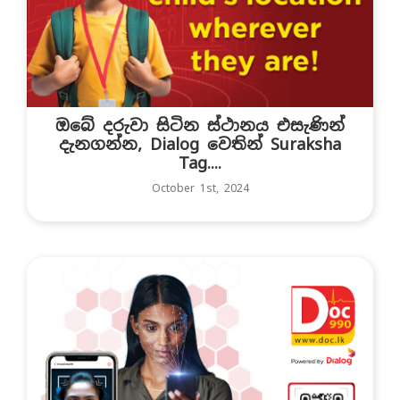
ඔබේ දරුවා සිටින ස්ථානය එසැණින්
දැනගන්න, Dialog වෙතින් Suraksha
Tag....
October 1st, 2024