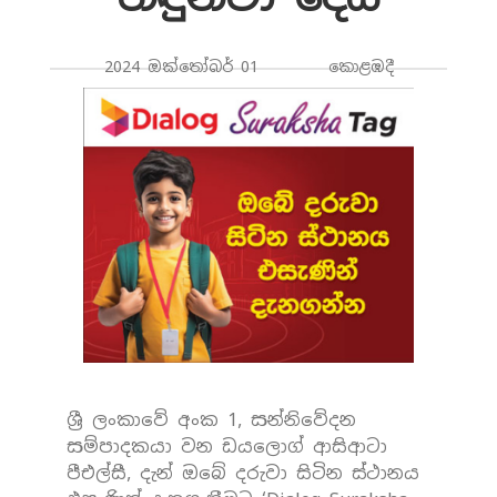
2024 ඔක්තෝබර් 01 කොළඹදී
ශ්‍රී ලංකාවේ අංක 1, සන්නිවේදන
සම්පාදකයා වන ඩයලොග් ආසිආටා
පීඑල්සී, දැන් ඔබේ දරුවා සිටින ස්ථානය