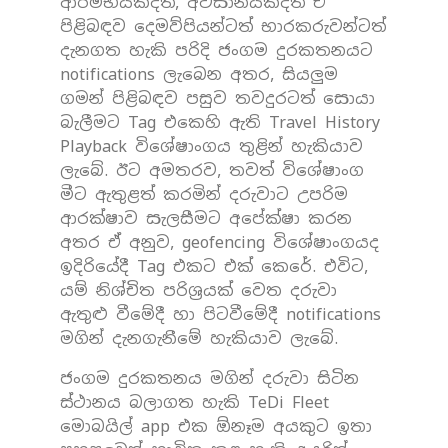
ආරම්භයකදීත්, අවසානයකදීත් ඒ
පිළිබඳව දෙමව්පියන්ටත් භාරකරුවන්ටත්
දැනගත හැකි පරිදි ජංගම දුරකතනයට
notifications ලැබෙන අතර, සියලුම
ගමන් පිළිබඳව පසුව තවදුරටත් සොයා
බැලීමට Tag එකෙහි ඇති Travel History
Playback විශේෂාංගය තුළින් හැකියාව
ලැබේ. ඊට අමතරව, තවත් විශේෂාංග
මීට ඇතුළත් කරමින් දරුවාට උපරිම
ආරක්ෂාව සැලසීමට අපේක්ෂා කරන
අතර ඒ අනුව, geofencing විශේෂාංගයද
ඉදිරියේදී Tag එකට එක් කෙරේ. එවිට,
යම් නිශ්චිත පරිශ්‍රයක් වෙත දරුවා
ඇතුළු වීමේදී හා පිටවීමේදී notifications
මගින් දැනගැනීමේ හැකියාව ලැබේ.
ජංගම දුරකතනය මගින් දරුවා සිටින
ස්ථානය බලාගත හැකි TeDi Fleet
මොබයිල් app එක ඕනෑම අයකුට ඉතා