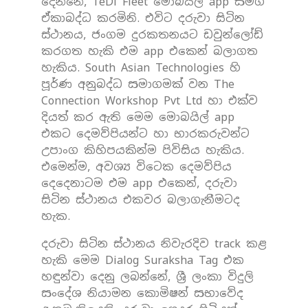
දෙන්නේ, TeDi Fleet මොබයිල් app සමග
ඒකාබද්ධ කරමිනි. එවිට දරුවා සිටින
ස්ථානය, ජංගම දුරකතනයට ඩවුන්ලෝඩ්
කරගත හැකි එම app එකෙන් බලාගත
හැකිය. South Asian Technologies හි
පූර්ණ අනුබද්ධ සමාගමක් වන The
Connection Workshop Pvt Ltd හා එක්ව
දියත් කර ඇති මෙම මොබයිල් app
එකට දෙමව්පියන්ට හා භාරකරුවන්ට
උපාංග කිහිපයකින්ම පිවිසිය හැකිය.
එමෙන්ම, අවශ්‍ය විටෙක දෙමව්පිය
දෙදෙනාටම එම app එකෙන්, දරුවා
සිටින ස්ථානය එකවර බලාගැනීමටද
හැක.
දරුවා සිටින ස්ථානය නිවැරදිව track කළ
හැකි මෙම Dialog Suraksha Tag එක
හඳුන්වා දෙනු ලබන්නේ, ශ්‍රී ලංකා විදුලි
සංදේශ නියාමන කොමිෂන් සභාවේද