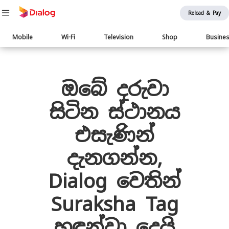
Reload & Pay
Main
Mobile
Wi-Fi
Television
Shop
Busine
navigation
Body
ඔබේ දරුවා
සිටින ස්ථානය
එසැණින්
දැනගන්න,
Dialog වෙතින්
Suraksha Tag
හඳුන්වා දෙයි