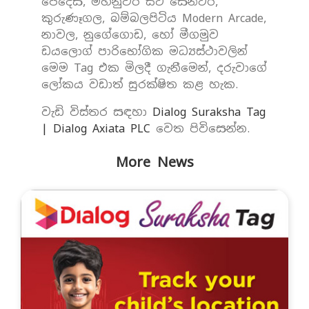
පෙදෙස, මහනුවර සිටි සෙන්ටර්,
කුරුණෑගල, බම්බලපිටිය Modern Arcade,
නාවල, නුගේගොඩ, හෝ මීගමුව
ඩයලොග් පාරිභෝගික මධ්‍යස්ථාවලින්
මෙම Tag එක මිලදී ගැනීමෙන්, දරුවාගේ
ලෝකය වඩාත් සුරක්ෂිත කළ හැක.
වැඩි විස්තර සඳහා
Dialog Suraksha Tag
| Dialog Axiata PLC
වෙත පිවිසෙන්න.
More News