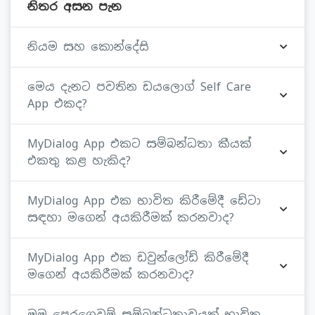
නිතර අසන පැන
නියම සහ කොන්දේසි
මෙය දැනට පවතින ඩයලොග් Self Care
App එකද?
MyDialog App එකට සම්බන්ධතා කීයක්
එකතු කළ හැකිද?
MyDialog App එක භාවිත කිරීමේදී ඩේටා
සඳහා මගෙන් අයකිරීමක් කරනවාද?
MyDialog App එක ඩවුන්ලෝඩ් කිරීමේදී
මගෙන් අයකිරීමක් කරනවාද?
මම පෙරගෙවුම් සම්බන්ධතාවයක් භාවිත