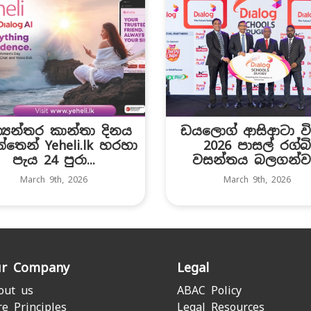
්‍යන්තර කාන්තා දිනය
ඩයලොග් ආසිආටා විස
ත්තෙන් Yeheli.lk හරහා
2026 පාසල් රග්බි
පැය 24 පුරා...
වසන්තය බලගන්ව
March 9th, 2026
March 9th, 2026
r Company
Legal
out us
ABAC Policy
re Principles
Legal Resources