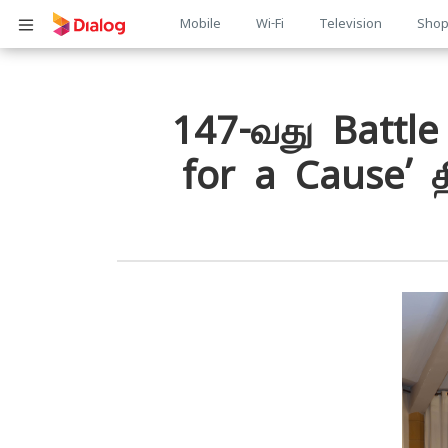
Main
Mobile
Wi-Fi
Television
Sho
Body
navigation
147-வது Battl
for a Cause’ 