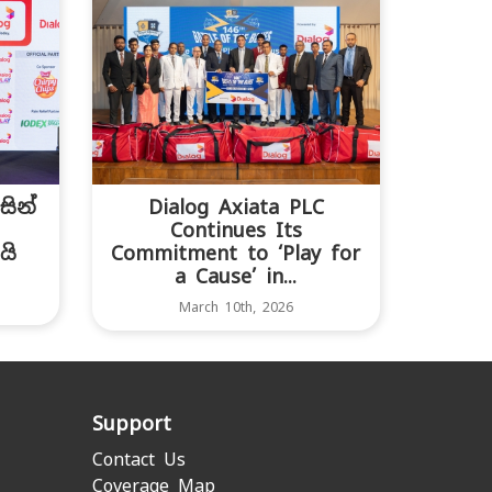
ින්
Dialog Axiata PLC
Continues Its
යි
Commitment to ‘Play for
a Cause’ in...
March 10th, 2026
Support
Contact Us
Coverage Map