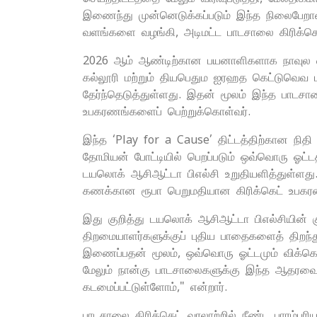
இணைந்து முன்னெடுக்கப்படும் இந்த நிலைபேறா
வளங்களை வழங்கி, அடிமட்ட பாடசாலை கிரிக்க
2026 ஆம் ஆண்டிற்கான பயனாளிகளாக நாவுல ஸ்
கல்லூரி மற்றும் தியபெதும ஐரஹத கெட்டுவெவ 
தேர்ந்தெடுத்துள்ளது. இதன் மூலம் இந்த பாடசா
உபகரணங்களைப் பெற்றுக்கொள்வர்.
இந்த ‘Play for a Cause’ திட்டத்திற்கான நித
தோமியன் போட்டியில் பெறப்படும் ஒவ்வொரு ஓட்டத்
டயலொக் ஆசிஆட்டா பிஎல்சி உறுதியளித்துள்ளது. 
கணக்கான ரூபா பெறுமதியான கிரிக்கெட் உபகரண
இது குறித்து டயலொக் ஆசிஆட்டா பிஎல்சியின
திறமையாளர்களுக்குப் புதிய பாதைகளைத் திறந
இணைப்பதன் மூலம், ஒவ்வொரு ஓட்டமும் விக்கெ
மேலும் நான்கு பாடசாலைகளுக்கு இந்த ஆதரவை வ
கடமைப்பட்டுள்ளோம்," என்றார்.
பாடசாலை கிரிக்கெட் வரலாற்றில் நீண்ட பாரம