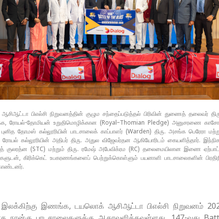
ஆசிஆட்டா பிஎல்சி நிறுவனத்தின் குழும சந்தைப்படுத்தல் பிரிவின் துணைத் தலைவர் தி
க்க, ரோயல்-தோமியன் உறுதிமொழிக்கான (Royal–Thomian Pledge) அனுசரணை கா
 புனித தோமஸ் கல்லூரியின் பாடசாலைக் காப்பாளர் (Warden) திரு. அசங்க பெரேரா மற்ற
 ரோயல் கல்லூரியின் அதிபர் திரு. அதுல விஜேவர்தன ஆகியோரிடம் கையளித்தார். இந்நிக
ஜித் குலரத்ன (STC) மற்றும் திரு. ரமேஷ் அபேவிக்ரம (RC) தலைமையிலான இணை ஏற்பாட்ட
னர்களுடன், கிரிக்கெட் உபகரணங்களைப் பெற்றுக்கொள்ளும் பயனாளி பாடசாலைகளின் பிரதிந
ொண்டனர்.
ு இலக்கிற்கு இணங்க, டயலொக் ஆசிஆட்டா பிஎல்சி நிறுவனம் 20
ிகமாக நான்கு பாடசாலைகளுக்கு ஆதரவளிக்கவுள்ளது. 147-வது Bat