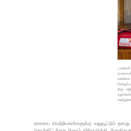
டயலொக் 
சமரநாய
கல்கிசை
கொழும்பு
திரு. ச
உறுப்பி
கலந்துக
நாளைய வெற்றியாளர்களுக்கு வலுவூட்டும் தனத
செயற்திட்டத்தை மேலும் விரிவுபடுத்தி, மேலத