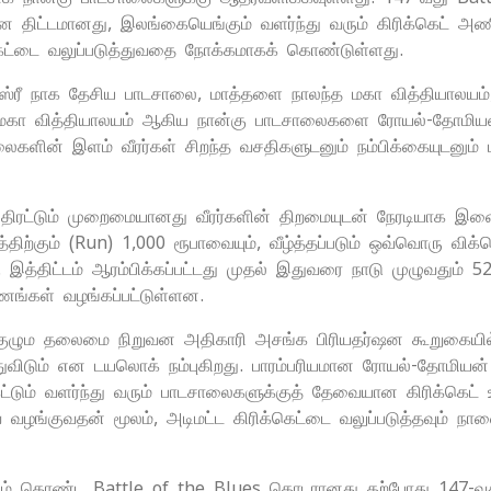
ன திட்டமானது, இலங்கையெங்கும் வளர்ந்து வரும் கிரிக்கெட் அ
ெட்டை வலுப்படுத்துவதை நோக்கமாகக் கொண்டுள்ளது.
ரீ நாக தேசிய பாடசாலை, மாத்தளை நாலந்த மகா வித்தியாலயம்,
மகா வித்தியாலயம் ஆகிய நான்கு பாடசாலைகளை ரோயல்-தோமியன் 
லைகளின் இளம் வீரர்கள் சிறந்த வசதிகளுடனும் நம்பிக்கையுடனும்
ி திரட்டும் முறைமையானது வீரர்களின் திறமையுடன் நேரடியாக இணை
திற்கும் (Run) 1,000 ரூபாவையும், வீழ்த்தப்படும் ஒவ்வொரு விக்க
இத்திட்டம் ஆரம்பிக்கப்பட்டது முதல் இதுவரை நாடு முழுவதும் 52-
ங்கள் வழங்கப்பட்டுள்ளன.
் குழும தலைமை நிறுவன அதிகாரி அசங்க பிரியதர்ஷன கூறுகையி
்துவிடும் என டயலொக் நம்புகிறது. பாரம்பரியமான ரோயல்-தோமி
ட்டும் வளர்ந்து வரும் பாடசாலைகளுக்குத் தேவையான கிரிக்கெ
ழங்குவதன் மூலம், அடிமட்ட கிரிக்கெட்டை வலுப்படுத்தவும் நாள
்பரியம் கொண்ட Battle of the Blues தொடரானது தற்போது 147-வ