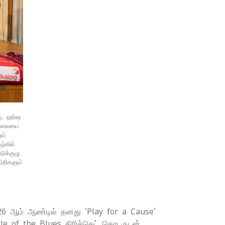
ரு. ஹர்ஷ
சோலையை
ும்
ழ்வில்
ுக்குழு
ிதிகளும்
26 ஆம் ஆண்டில் தனது ‘Play for a Cause’
tle of the Blues கிரிக்கெட் தொடருடன்