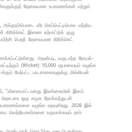
ணிகளுக்குத் தேவையான உபகரணங்கள் மற்றும்
 அக்குரம்பொடை வீர கெப்பெட்டிபொல மத்திய
கிரிக்கெட் இணை ஏற்பாட்டுக் குழு
 பயிற்சி பெறத் தேவையான கிரிக்கெட்
க்கப்பட்டுள்ளது. அதன்படி, வருடாந்த ரோயல்-
ெட்டிற்கும் (Wicket) 10,000 ரூபாவையும் வழங்க
க்கும் மேற்பட்ட பாடசாலைகளுக்கு மில்லியன்
ல், "விளையாட்டானது இலங்கையின் இளம்
யன் தொடரை ஒரு சமூக நோக்கத்துடன்
ட் உபகரணங்களை வழங்க உதவுகிறது. 2026 இல்
ைய வெற்றியாளர்களை உருவாக்கவும் நாம்
து ஆண்டாகத் தொடர்ந்து நடைபெறுகிறது.