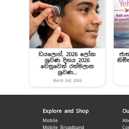
ඩයලොග්, 2026 ලෝක
ජාත
ශ්‍රවණ දිනය 2026
නිමි
වෙනුවෙන් රත්මලාන
ශ්‍රවණ...
March 3rd, 2026
Explore and Shop
Ou
Mobile
Ab
Mobile Broadband
Co