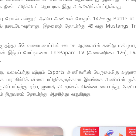
 நீண்ட கிரிக்கெட் தொடராக இது அங்கீகரிக்கப்பட்டுள்ளது.
பு ரோயல் கல்லூரி ஆகிய அணிகள் மோதும் 147-வது Battle of the
ல் நடைபெறவுள்ளது. இதனைத் தொடர்ந்து 49-வது Mustangs Tro
 முதற்தர 5G வலையமைப்பின் ஊடாக நேரலையில் கண்டு மகிழுமா
கர்கள் இந்தப் போட்டிகளை ThePapare TV (அலைவரிசை 126), Di
.
்து, வலைப்பந்து மற்றும் Esports அணிகளின் பெருமைமிகு அன
் உலக பாராலிம்பிக் விளையாட்டுக்களுக்கான இலங்கை அணியின் மு
ிப்பாட்டிற்கு ஏற்ப, ஜனாதிபதி தங்கக் கிண்ண கைப்பந்து, தேசி
ம் நிறுவனம் தொடர்ந்து ஆதரித்து வருகிறது.