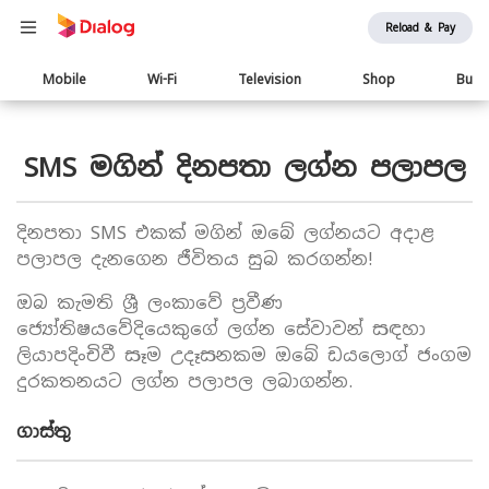
Reload & Pay
Main
Mobile
Wi-Fi
Television
Shop
Busi
navigation
SMS මගින් දිනපතා ලග්න පලාපල
දිනපතා SMS එකක් මගින් ඔබේ ලග්නයට අදාළ
පලාපල දැනගෙන ජීවිතය සුබ කරගන්න!
ඔබ කැමති ශ්‍රී ලංකාවේ ප්‍රවීණ
ජ්‍යෝතිෂයවේදියෙකුගේ ලග්න සේවාවන් සඳහා
ලියාපදිංචිවී සෑම උදෑසනකම ඔබේ ඩයලොග් ජංගම
දුරකතනයට ලග්න පලාපල ලබාගන්න.
ගාස්තු