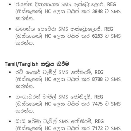
ජයන්ත දිසානායක SMS ඇස්ට්‍රොලොජි,
REG
(හිස්තැනක්)
HC
ලෙස ටයිප් කර
3848
ට SMS
කරන්න.
නිශාන්ත පෙරේරා SMS ඇස්ට්‍රොලොජි,
REG
(හිස්තැනක්)
HC
ලෙස ටයිප් කර
6263
ට SMS
කරන්න.
Tamil/Tanglish සක්‍රිය කිරීම
රවි ශංකර් ටැමිල් SMS ජෝතිදම්,
REG
(හිස්තැනක්)
HC
ලෙස ටයිප් කර
8788
ට SMS
කරන්න.
ගංගාධරන් ටැමිල් SMS ජෝතිදම්,
REG
(හිස්තැනක්)
HC
ලෙස ටයිප් කර
7475
ට SMS
කරන්න.
බාබු ෂර්මා ටැමිල් SMS ජෝතිදම්,
REG
(හිස්තැනක්)
HC
ලෙස ටයිප් කර
7172
ට SMS