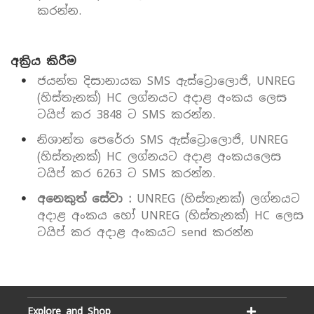
කරන්න.
අක්‍රිය කිරීම
ජයන්ත දිසානායක SMS ඇස්ට්‍රොලොජි, UNREG
(හිස්තැනක්) HC ලග්නයට අදාළ අංකය ලෙස
ටයිප් කර 3848 ට SMS කරන්න.
නිශාන්ත පෙරේරා SMS ඇස්ට්‍රොලොජි, UNREG
(හිස්තැනක්) HC ලග්නයට අදාළ අංකයලෙස
ටයිප් කර 6263 ට SMS කරන්න.
අනෙකුත් සේවා :
UNREG (හිස්තැනක්) ලග්නයට
අදාළ අංකය හෝ UNREG (හිස්තැනක්) HC ලෙස
ටයිප් කර අදාළ අංකයට send කරන්න
Explore and Shop