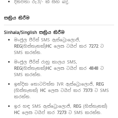
දිනපතා රු.3/- ක් සහ බදු.
සක්‍රිය කිරීම
Sinhala/Singlish සක්‍රිය කිරීම
මංජුල පීරිස් SMS ඇස්ට්‍රොලොජි,
REG
(හිස්තැනක්)
HC
ලෙස ටයිප් කර
7272
ට
SMS කරන්න.
මංජුල පීරිස් රාහු කාලය SMS,
REG
(හිස්තැනක්)
HC
ලෙස ටයිප් කර
4848
ට
SMS කරන්න.
ඉන්දික තොටවත්ත IVR ඇස්ට්‍රොලොජි,
REG
(හිස්තැනක්)
HC
ලෙස ටයිප් කර
7373
ට SMS
කරන්න.
ඉර හඳ SMS ඇස්ට්‍රොලොජි,
REG
(හිස්තැනක්)
HC
ලෙස ටයිප් කර
7273
ට SMS කරන්න.