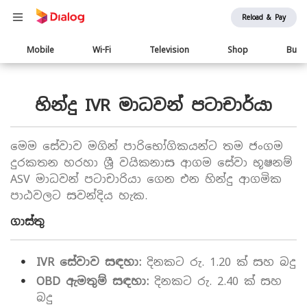
Reload & Pay
Main
Mobile
Wi-Fi
Television
Shop
Busi
navigation
හින්දු IVR මාධවන් පටාචාර්යා
මෙම සේවාව මගින් පාරිභෝගිකයන්ට තම ජංගම
දුරකතන හරහා ශ්‍රී වයිකනාස ආගම සේවා භූෂනම්
ASV මාධවන් පටාචාරියා ගෙන එන හින්දු ආගමික
පාඨවලට සවන්දිය හැක.
ගාස්තු
IVR සේවාව සඳහා:
දිනකට රු. 1.20 ක් සහ බදු
OBD ඇමතුම් සඳහා:
දිනකට රු. 2.40 ක් සහ
බදු