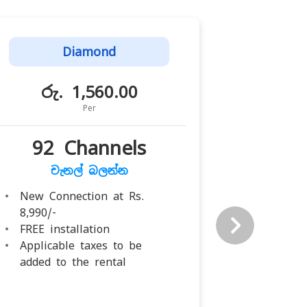
Diamond
රු. 1,560.00
රු
Per
92 Channels
122
චැනල් බලන්න
ච
New Connection at Rs.
New Con
8,990/-
8,990/-
FREE installation
FREE ins
Applicable taxes to be
Applicab
added to the rental
added t