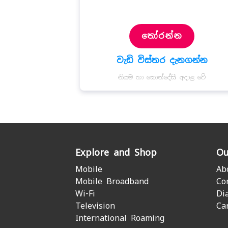
තෝරන්න
වැඩි විස්තර දැනගන්න
නියම හා කොන්දේසි අදාළ වේ
Explore and Shop
Ou
Mobile
Ab
Mobile Broadband
Co
Wi-Fi
Di
Television
Ca
International Roaming