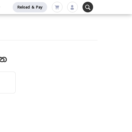
Reload & Pay
්න