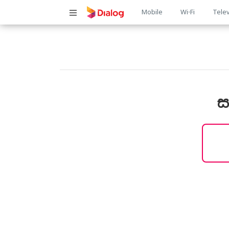
Main
Mobile
Wi-Fi
Telev
navigatio
ස