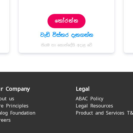
තෝරන්න
වැඩි විස්තර දැනගන්න
නියම හා කොන්දේසි අදාළ වේ
r Company
Legal
out us
ABAC Policy
re Principles
Legal Resources
alog Foundation
Product and Services T
reers