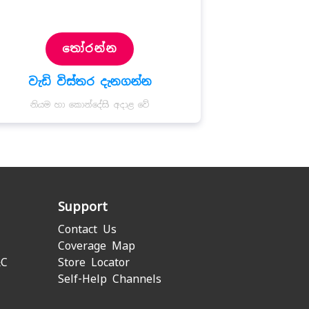
තෝරන්න
වැඩි විස්තර දැනගන්න
වැඩි 
නියම හා කොන්දේසි අදාළ වේ
නියම හ
Support
Contact Us
Coverage Map
&C
Store Locator
Self-Help Channels