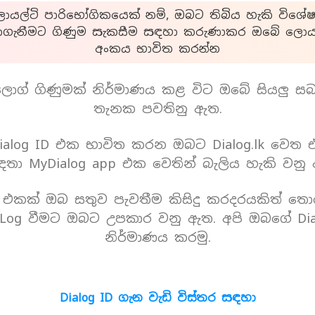
යල්ටි පාරිභෝගිකයෙක් නම්, ඔබට තිබිය හැකි විශේෂ
ාගැනීමට ගිණුම සැකසීම සඳහා කරුණාකර ඔබේ ලොයල
අංකය භාවිත කරන්න
ොග් ගිණුමක් නිර්මාණය කළ විට ඔබේ සියලු ස
තැනක පවතිනු ඇත.
alog ID එක භාවිත කරන ඔබට Dialog.lk වෙත
තා MyDialog app එක වෙතින් බැලිය හැකි වනු
D එකක් ඔබ සතුව පැවතීම කිසිදු කරදරයකිත් තො
Log වීමට ඔබට උපකාර වනු ඇත. අපි ඔබගේ Dia
නිර්මාණය කරමු.
Dialog ID ගැන වැඩි විස්තර සඳහා