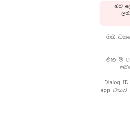
ඔබ ලො
ලබ
ඔබ ඩයල
එක ම Di
සබඳ
Dialog I
app එකට 