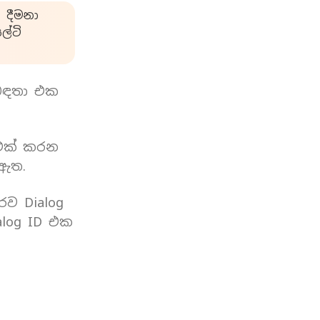
 දීමනා
්ටි
බඳතා එක
 එක් කරන
 ඇත.
රව Dialog
log ID එක