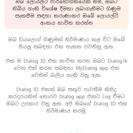
ඔබ ලොයල්ටි පාරිභෝගිකයෙක් නම්, ඔබට
තිබිය හැකි විශේෂ දීමනා ලබාගැනීමට ගිණුම
සැකසීම සඳහා කරුණාකර ඔබේ ලොයල්ටි
අංකය භාවිත කරන්න
ඔබ ඩයලොග් ගිණුමක් නිර්මාණය කළ විට ඔබේ
සියලු සබඳතා එක තැනක පවතිනු ඇත.
එක ම Dialog ID එක භාවිත කරන ඔබට Dialog.lk
වෙත එක් කරන සබඳතා MyDialog app එක
වෙතින් බැලිය හැකි වනු ඇත.
Dialog ID එකක් ඔබ සතුව පැවතීම කිසිදු
කරදරයකිත් තොරව Dialog app එකට Log වීමට
ඔබට උපකාර වනු ඇත. අපි ඔබගේ Dialog ID එක
නිර්මාණය කරමු.