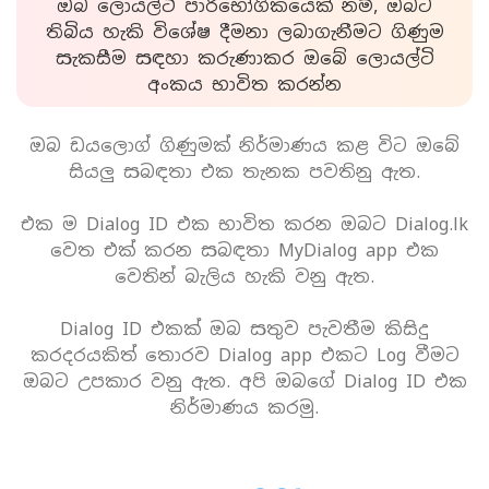
ඔබ ලොයල්ටි පාරිභෝගිකයෙක් නම්, ඔබට
තිබිය හැකි විශේෂ දීමනා ලබාගැනීමට ගිණුම
සැකසීම සඳහා කරුණාකර ඔබේ ලොයල්ටි
අංකය භාවිත කරන්න
ඔබ ඩයලොග් ගිණුමක් නිර්මාණය කළ විට ඔබේ
සියලු සබඳතා එක තැනක පවතිනු ඇත.
එක ම Dialog ID එක භාවිත කරන ඔබට Dialog.lk
වෙත එක් කරන සබඳතා MyDialog app එක
වෙතින් බැලිය හැකි වනු ඇත.
Dialog ID එකක් ඔබ සතුව පැවතීම කිසිදු
කරදරයකිත් තොරව Dialog app එකට Log වීමට
ඔබට උපකාර වනු ඇත. අපි ඔබගේ Dialog ID එක
නිර්මාණය කරමු.