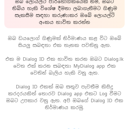
ඔබ ලොයල්ටි පාරිභෝගිකයෙක් නම්, ඔබට
තිබිය හැකි විශේෂ දීමනා ලබාගැනීමට ගිණුම
සැකසීම සඳහා කරුණාකර ඔබේ ලොයල්ටි
අංකය භාවිත කරන්න
ඔබ ඩයලොග් ගිණුමක් නිර්මාණය කළ විට ඔබේ
සියලු සබඳතා එක තැනක පවතිනු ඇත.
එක ම Dialog ID එක භාවිත කරන ඔබට Dialog.lk
වෙත එක් කරන සබඳතා MyDialog app එක
වෙතින් බැලිය හැකි වනු ඇත.
Dialog ID එකක් ඔබ සතුව පැවතීම කිසිදු
කරදරයකිත් තොරව Dialog app එකට Log වීමට
ඔබට උපකාර වනු ඇත. අපි ඔබගේ Dialog ID එක
නිර්මාණය කරමු.