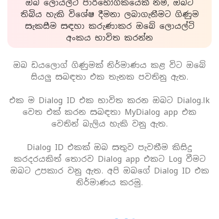
ඔබ ලොයල්ටි පාරිභෝගිකයෙක් නම්, ඔබට
තිබිය හැකි විශේෂ දීමනා ලබාගැනීමට ගිණුම
සැකසීම සඳහා කරුණාකර ඔබේ ලොයල්ටි
අංකය භාවිත කරන්න
ඔබ ඩයලොග් ගිණුමක් නිර්මාණය කළ විට ඔබේ
සියලු සබඳතා එක තැනක පවතිනු ඇත.
එක ම Dialog ID එක භාවිත කරන ඔබට Dialog.lk
වෙත එක් කරන සබඳතා MyDialog app එක
වෙතින් බැලිය හැකි වනු ඇත.
Dialog ID එකක් ඔබ සතුව පැවතීම කිසිදු
කරදරයකිත් තොරව Dialog app එකට Log වීමට
ඔබට උපකාර වනු ඇත. අපි ඔබගේ Dialog ID එක
නිර්මාණය කරමු.