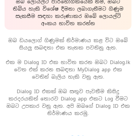
ඔබ ලොයල්ටි පාරිභෝගිකයෙක් නම්, ඔබට
තිබිය හැකි විශේෂ දීමනා ලබාගැනීමට ගිණුම
සැකසීම සඳහා කරුණාකර ඔබේ ලොයල්ටි
අංකය භාවිත කරන්න
ඔබ ඩයලොග් ගිණුමක් නිර්මාණය කළ විට ඔබේ
සියලු සබඳතා එක තැනක පවතිනු ඇත.
එක ම Dialog ID එක භාවිත කරන ඔබට Dialog.lk
වෙත එක් කරන සබඳතා MyDialog app එක
වෙතින් බැලිය හැකි වනු ඇත.
Dialog ID එකක් ඔබ සතුව පැවතීම කිසිදු
කරදරයකිත් තොරව Dialog app එකට Log වීමට
ඔබට උපකාර වනු ඇත. අපි ඔබගේ Dialog ID එක
නිර්මාණය කරමු.