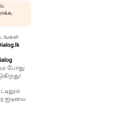
்.
க்க,
உங்கள்
ialog.lk
ialog
ும் போது
ுகிறது!
்டிலும்
og ஐடியை