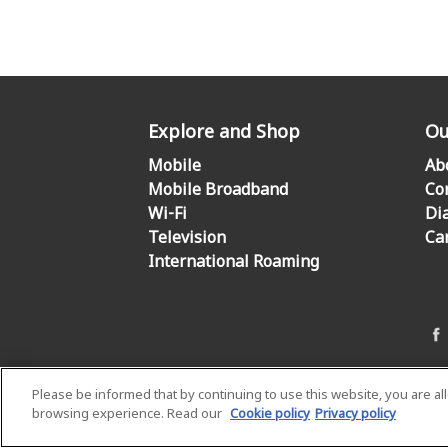
Explore and Shop
Ou
Mobile
Ab
Mobile Broadband
Co
Wi-Fi
Di
Television
Ca
International Roaming
Please be informed that by continuing to use this website, you are a
browsing experience. Read our
Cookie policy
Privacy policy