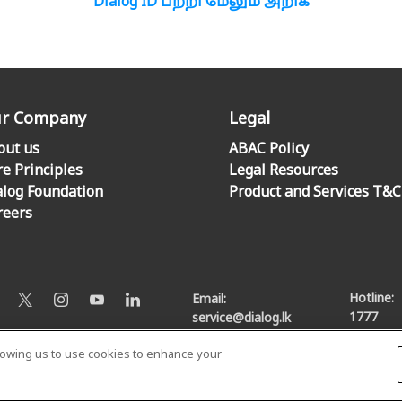
Dialog ID பற்றி மேலும் அறிக
r Company
Legal
out us
ABAC Policy
re Principles
Legal Resources
alog Foundation
Product and Services T&C
reers
Hotline:
Email:
1777
service@dialog.lk
llowing us to use cookies to enhance your
© Dialog Axiata PLC. All Rights Reserved
Privacy Notice
|
Terms & Conditions
|
Sitemap