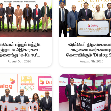
யலொக் மற்றும் மத்திய
கிரிக்கெட் திறமைகளைய
சுற்றாடல் அதிகாரசபை
சாதனையாளர்களையும
இணைந்து 'e-Kunu'...
கௌரவிக்கும் 'Dialog Sr
August 5th, 2026
August 4th, 2026