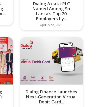
s
Dialog Axiata PLC
ng
Named Among Sri
r...
Lanka’s Top 20
Employers by...
April 22nd, 2026
og
Dialog Finance Launches
’s
Next-Generation Virtual
Debit Card...