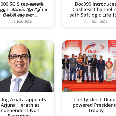
,000 5G Sites-களைக்
Doc990 Introduce
ந்து டயலொக் ஆசிஆட்டா
Cashless Channeli
பிஎல்சி சாதனை...
with Softlogic Life fo
April 30th, 2026
April 28th, 2026
Trinity clinch Dial
alog Axiata appoints
powered President
Arjuna Herath as
Trophy
Independent Non-
Executive...