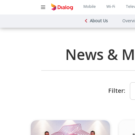
Main
Mobile
Wi-Fi
Tele
Main
navigatio
About Us
Overv
navigat
News & M
Filter: