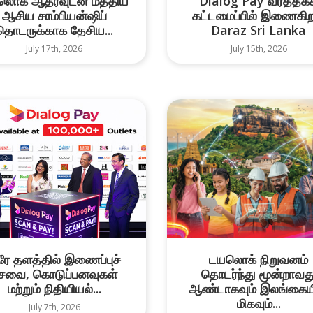
லொக் ஆதரவுடன் மத்திய
Dialog Pay வர்த்தகக
ஆசிய சாம்பியன்ஷிப்
கட்டமைப்பில் இணைகிற
தொடருக்காக தேசிய...
Daraz Sri Lanka
July 17th, 2026
July 15th, 2026
ரே தளத்தில் இணைப்புச்
டயலொக் நிறுவனம்
ேவை, கொடுப்பனவுகள்
தொடர்ந்து மூன்றாவத
மற்றும் நிதியியல்...
ஆண்டாகவும் இலங்கைய
மிகவும்...
July 7th, 2026