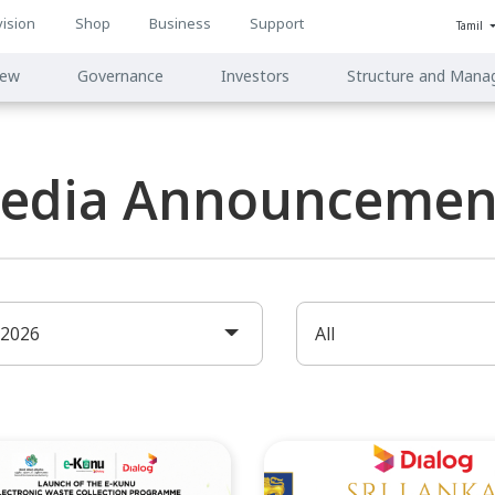
vision
Shop
Business
Support
Tamil
n
iew
Governance
Investors
Structure and Man
ion
edia Announcement
2026
All