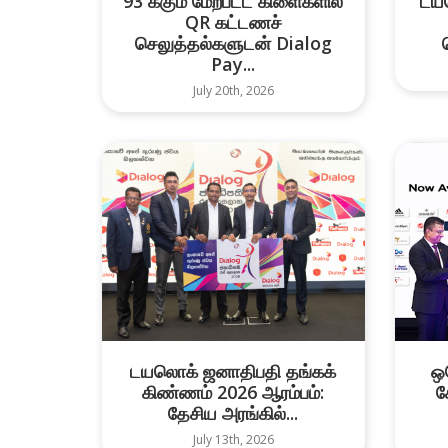
93 க்கும் மேற்பட்ட கிளைகளில்
டய
QR கட்டணச்
செலுத்தல்களுடன் Dialog
Pay...
July 20th, 2026
டயலொக் ஜனாதிபதி தங்கக்
ஒ
கிண்ணம் 2026 ஆரம்பம்:
ச
தேசிய அரங்கில்...
July 13th, 2026