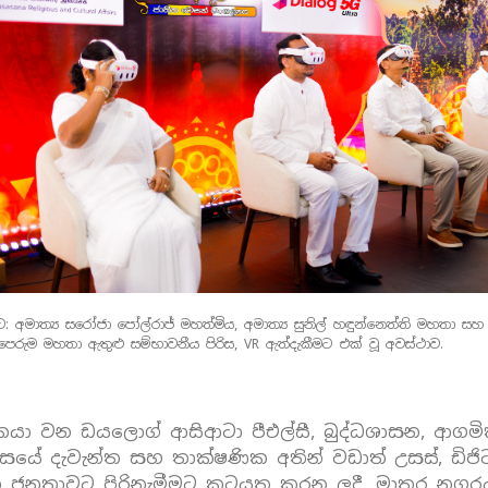
ට: අමාත්‍ය සරෝජා පෝල්රාජ් මහත්මිය, අමාත්‍ය සුනිල් හඳුන්නෙත්ති මහතා ස
පෙරුම මහතා ඇතුළු සම්භාවනීය පිරිස, VR ඇත්දැකීමට එක් වූ අවස්ථාව.
ාදකයා වන ඩයලොග් ආසිආටා පීඑල්සී, බුද්ධශාසන, ආගම
ේ දැවැන්ත සහ තාක්ෂණික අතින් වඩාත් උසස්, ඩිජිටල් 
ික ජනතාවට පිරිනැමීමට කටයුතු කරන ලදී. මාතර නගරය 