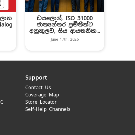
සලාන
ඩයලොග්, ISO 31000
alog
ජාත්‍යන්තර ප්‍රමිතීන්ට
.
අනුකූලව, සිය ආයතනික...
June 17th, 2026
Support
Contact Us
Coverage Map
&C
Store Locator
Self-Help Channels