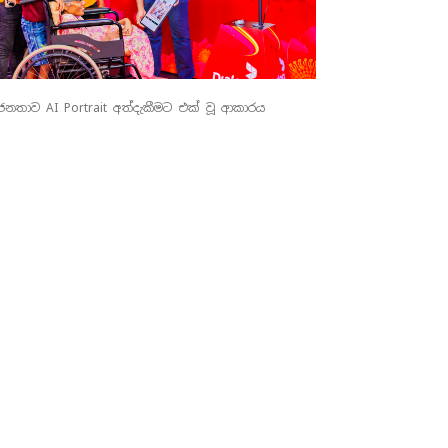
නතාව AI Portrait අත්දැකීමට එක් වූ ආකාරය