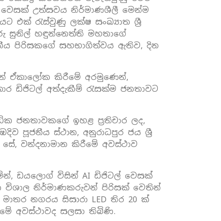
ර වෙසක් උත්සවය නිර්මාණශීලී මෙන්ම
ක් රැස්වුණු ලක්ෂ සංඛ්‍යාත ශ්‍රී
ු සුනිල් හඳුන්නෙත්ති මහතාගේ
ාවනීය පිරිසකගේ සහභාගිත්වය ඇතිව, දින
ින් ඒකාලෝක කිරීමේ අරමුණෙන්,
කාර ඩිජිටල් අත්දැකීම් රැසක්ම ජනතාවට
අධික ජනතාවක‌ගේ ඉහළ ප්‍රතිචාර ලද,
දිව පූජනීය ස්ථාන, අනුරාධපුර ජය ශ්‍රී
 සේ, වන්දනාමාන කිරීමේ අවස්ථාව
්, ඩයලොග් විසින් AI ඩිජිටල් වෙසක්
රා විශාල නිර්මාණකරුවන් පිරිසක් වෙතින්
ා මාතර නගරය සිසාරා LED තිර 20 ක්
මේ අවස්ථාවද සලසා තිබිණි.