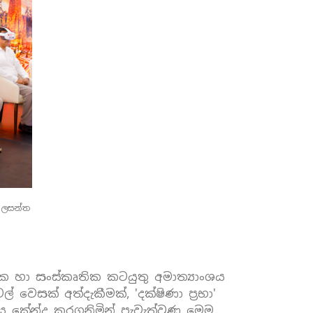
හ ලසන්ත
ික හා සංස්කෘතික කටයුතු අමාත්‍යාංශය
වෙසක් අත්දැකීමක්, 'දක්ෂිණා ප්‍රභා'
කේන්ද්‍ර කරගනිමින් පැවැත්වුණු මෙම