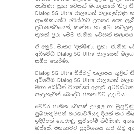
දක්ෂිණා ප්‍රභා වෙසක් මංගල්‍යයේ 'නි
Dialog 5G Ultra ජාලයෙන් බලගැන්වුණු 
ලාංකිකයන්ට අවස්ථාව උදාකර දෙනු ලැබී
ප්‍රධානත්වයෙන්, කාන්තා හා ළමා කටයුත
තුනක් පුරා මෙම ජාතික වෙසක් කලාපය අත
ඒ අනුව, මාතර 'දක්ෂිණා ප්‍රභා' ජාත
අධිවේගී Dialog 5G Ultra ජාලයෙන් බලග
සමීප කෙරිණි.
Dialog 5G Ultra ඩිජිටල් කලාපය තුළින
අධිවේගී Dialog 5G Ultra ජාලයෙන් බලගැන්
මහා බෝධීන් වහන්සේ ඇතුළු අටමස්ථානය
සැදැහැවත් බෞද්ධ ජනතාවට උදාවිය.
මෙවර ජාතික වෙසක් උළෙල හා මුසුවුණු 
සුබපැතුම්පත් තරගාවලියද දියත් කර තිබිණ
ඉදිරිපත් කෙරුණු සුවිශේෂී නිර්මාණ අ
ඔස්සේ, ජනතාවට ප්‍රදර්ශනය කර තිබූ