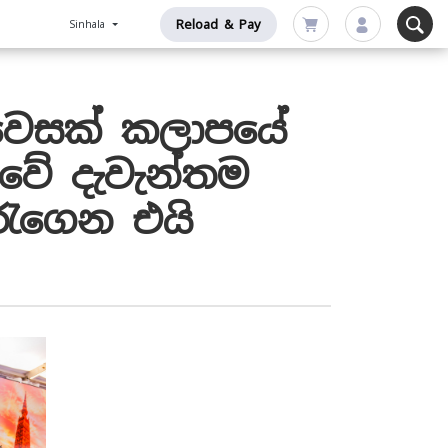
Reload & Pay
Sinhala
ක වෙසක් කලාපයේ
කාවේ දැවැන්තම
රැගෙන එයි