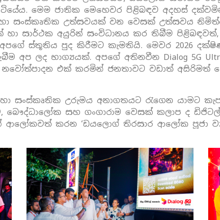
ියේය. මෙම ජාතික මෙහෙවර පිළිබඳව අදහස් දක්වමින
ා සංස්කෘතික උත්සවයක් වන වෙසක් උත්සවය නිමිත්තෙන
් හා සාර්ථක අයුරින් සංවිධානය කර තිබීම පිළිබඳවත
ට අපගේ ස්තූතිය පුද කිරීමට කැමතියි. මෙවර 2026 දක්ෂ
ැබීම අප ලද භාග්‍යයක්. අපගේ අතිනවීන Dialog 5G U
ිටල් නවෝත්පාදන එක් කරමින් ජනතාවට වඩාත් අසිරිමත
ගමික හා සංස්කෘතික උරුමය අනාගතයට රැගෙන යාමට ක
බෞද්ධාලෝක සහ ගංගාරාම වෙසක් කලාප ද ඩිජිටල් 
ෙන් ආලෝකවත් කරන ‘ඩයලොග් තිරසාර ආලෝක පූජා ව්‍යාප