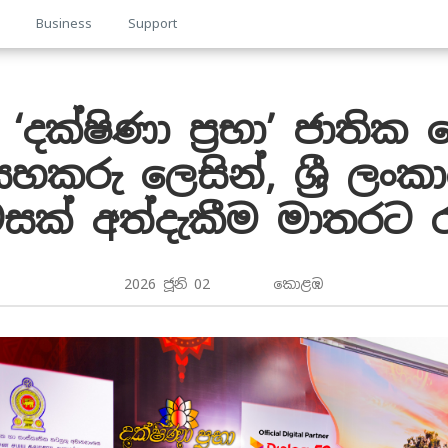
p
Business
Support
‘දක්ෂිණා ප්‍රභා’ ජාති
සහකරු ලෙසින්, ශ්‍රී ලං
වෙසක් අත්දැකීම මාතරට 
2026 ජූනි 02 කොළඹ