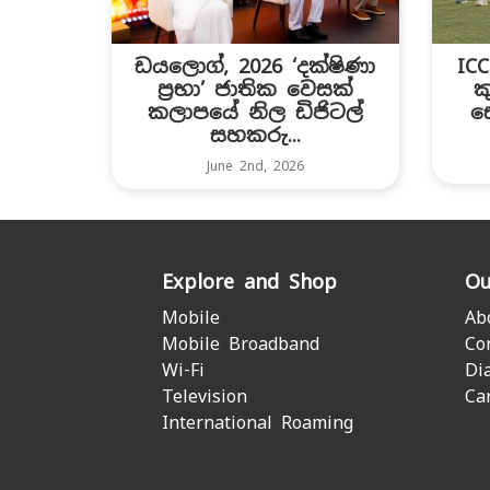
ඩයලොග්, 2026 ‘දක්ෂිණා
IC
ප්‍රභා’ ජාතික වෙසක්
ක
කලාපයේ නිල ඩිජිටල්
ස
සහකරු...
June 2nd, 2026
Explore and Shop
Ou
Mobile
Ab
Mobile Broadband
Co
Wi-Fi
Di
Television
Ca
International Roaming