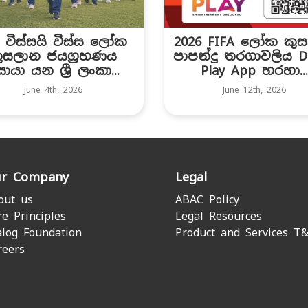
C විස්සයි විස්ස ලෝක
2026 FIFA ලෝක කු
ුසලාන ජයග්‍රහණය
පාපන්දු තරගාවලිය Di
ොයා යන ශ්‍රී ලංකා...
Play App හරහා..
June 4th, 2026
June 12th, 2026
r Company
Legal
out us
ABAC Policy
re Principles
Legal Resources
alog Foundation
Product and Services T
reers