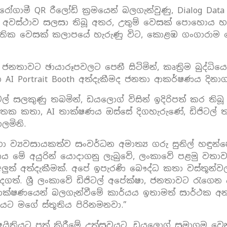
ුරෝගාමී QR රීලෝඩ් ක්‍රමයෙන් බලගැන්වුණු, Dialog Da
ද අවස්ථාව සලසා තිබූ අතර, උතුම් වෙසක් පොහොය හ
 ජාතික වෙසක් කලාපයේ හැරුණු විට, කොළඹ ගංගාරා
තාවට ඡායාරූපවලට පෙනී සිටිමින්, කෘත්‍රිම බුද්ධිය
I Portrait Booth අත්දැකීමද ජනතා ආකර්ෂණය දිනාගත්
් සලකුණු තබමින්, ඩයලොග් විසින් ඉදිරිපත් කර තිබූ
 ජාතක කතා, AI තාක්ෂණය ඔස්සේ දිගහැරුණේ, ඩිජිටල
මිනි.
 හා ව්‍යවසායකත්ව සංවර්ධන අමාත්‍ය ගරු සුනිල් හඳ
මේ අයුරින් යොදාගනු ලැබුවේ, ලංකාවේ පළමු වතාවට,
ුත් අත්දැකීමක්. අපේ ඉපැරණි බෞද්ධ කතා වස්තූන්ව
ත්. ශ්‍රී ලංකාවේ ඩිජිටල් අපේක්ෂා, ජනතාවට රැගෙ
්ෂණයෙන් බලගැන්වීමේ කාර්යය ඉතාමත් සාර්ථක අන්දමි
 මගේ ස්තූතිය පිරිනමනවා.”
 අයිතියට පත් කිරීමේ උත්සවයට, ඩයලොග් සමාගම වෙනුව