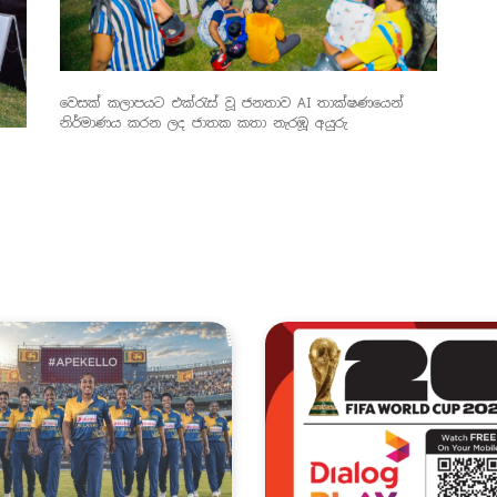
වෙසක් කලාපයට එක්රැස් වූ ජනතාව AI තාක්ෂණයෙන්
නිර්මාණය කරන ලද ජාතක කතා නැරඹූ අයුරු