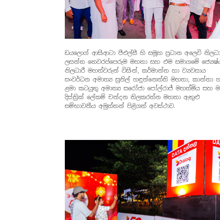
ඩයලොග් ආසිආටා පීඑල්සී හි සමූහ ප්‍රධාන අලෙවි නිලධා
ලසන්ත තෙවරප්පෙරුම මහතා සහ එම සමාගමේ ජ්‍යෙෂ්
නිලධාරී මහත්වරුන් විසින්, කර්මාන්ත හා ව්‍යවසාය
සංවර්ධන අමාත්‍ය සුනිල් හඳුන්නෙත්ති මහතා, කාන්තා 
ළමා කටයුතු අමාත්‍ය සරෝජා පෝල්රාජ් මහත්මිය සහ 
දිස්ත්‍රික් ලේකම් චන්දන තිලකරත්න මහතා ඇතුළු
සම්භාවනීය අමුත්තන් පිළිගත් අවස්ථාව.