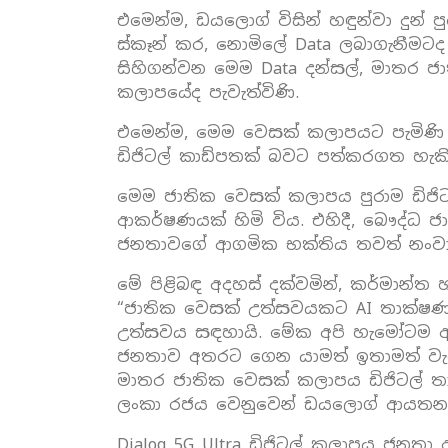
එමෙන්ම, ඩයලොග් විසින් හඳුන්වා දුන් ප
ස්කෑන් කර, නොමිලේ Data ලබාගැනීමට
සිහිගන්වන මෙම Data දන්සල්, මාතර
කලාපයේද පැවැත්විණි.
එමෙන්ම, මෙම වෙසක් කලාපයට පැමිණි ජන
ඩිජිටල් කාඩ්පතක් බවට පත්කරගත හැකි A
මෙම ජාතික වෙසක් කලාපය පුරාම ඩිජිටල
ආකර්ෂණයක් හිමි විය. එහිදී, බෞද්ධ
ජනතාවගේ ආගමික භක්තිය තවත් නංවාල
මේ පිළිබඳ අදහස් දක්වමින්, කර්මාන්ත
“ජාතික වෙසක් උත්සවයකට AI තාක්ෂණය 
උත්සවය සඳහායි. මේක අපි හැමෝටම අල
ජනතාව අතරට ගෙන යාමත් ඉතාමත් වැදග
මාතර ජාතික වෙසක් කලාපය ඩිජිටල් තාක
ලංකා රජය වෙනුවෙන් ඩයලොග් ආයතනයට
Dialog 5G Ultra ඩිජිටල් කලාපය ජනතා