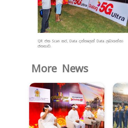
QR එක Scan කර, Data දන්සලෙන් Data ලබාගන්නා
ජනතාව.
More News