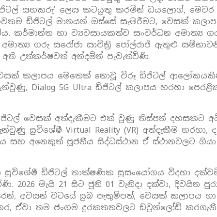
ල ඩිජිටල් සහකරු' ලෙස කටයුතු කරමින් ඩයලොග්, මෙව
නවතම ඩිජිටල් මානයන් ඔස්සේ සැමරීමට, වෙසක් කලාපයට එ
ය. කර්මාන්ත හා ව්‍යවසායකත්ව සංවර්ධන අමාත්‍ය ගර
ු අමාත්‍ය ගරු සරෝජා සාවිත්‍රි පෝල්රාජ් ඇතුළු සම්භ
ි උත්කර්ෂවත් අන්දමින් පැවැත්විණි.
ික වෙසක් කලාපය මෙතෙක් නොවූ විරූ ඩිජිටල් ආලෝකයක
ැන්වුණු, Dialog 5G Ultra ඩිජිටල් කලාපය හරහා පෙරළි
් ඩිජිටල් වෙසක් අත්දැකීමට එක් වුණු තිස්පන් දහසකට 
වුණු සුවිශේෂී Virtual Reality (VR) අත්දැකීම හරහා, දඹ
 සහ අනෙකුත් පූජනීය සිද්ධස්ථාන ඒ ස්ථානවලට ගියා
සුවිශේෂී ඩිජිටල් තාක්ෂණික සුසංයෝගය විදහා දක්වමින
ි. 2026 මැයි 21 සිට ජූනි 01 වැනිදා දක්වා, දිවයින පු
තරෙන්, අවසන් වටයේ සුබ පැතුම්පත්, වෙසක් කලාපය හ
 අතර, ඒවා තම ජංගම දුරකතනවලට ඩවුන්ලෝඩ් කරගැනී