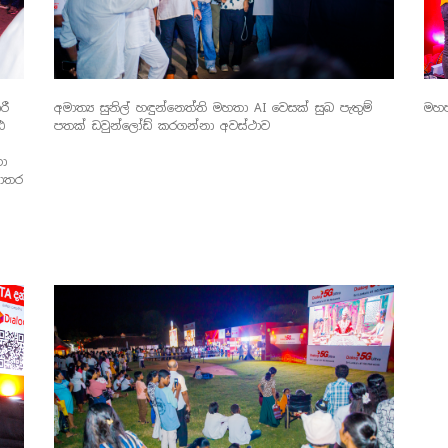
අමාත්‍ය සුනිල් හඳුන්නෙත්ති මහතා AI වෙසක් සුබ පැතුම්
මහජ
රී
පතක් ඩවුන්ලෝඩ් කරගන්නා අවස්ථාව
ඨ
හා
මාතර