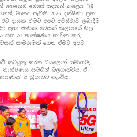
් හෙතෙම මෙසේ සඳහන් කළේය. "ශ්‍රී
්, මාතර පැවති 2026 දක්ෂිණා ප්‍රභා
්, ඊට දායක වීමට අපට අවස්ථාව ලබාදීම
ිණා ප්‍රභා ජාතික වෙසක් කලාපයේ නිල
ltra සහ AI තාක්ෂණය භාවිත කර,
් වෙසක් සැමරුමක් ගෙන ඒමට අපට
ැපවී කටයුතු කරන ඩයලොග් සමාගම,
තාක්ෂණය සමගින් බලගැන්විය. ඒ
ෘතිය’ ද ක්‍රියාවට නැංවිය.