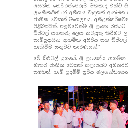
ලසන්ත තෙවරප්පෙරුම මහතාද එක්ව සිට
ලාංකිකයින්ගේ අතිශය වැදගත් ආගමික හ
ජාතික වෙසක් මංගල්‍යය, අතිඋත්කර්ෂවත
පිළිබඳවත්, පළමුවෙන්ම ශ්‍රී ලංකා රජය
ඩිජිටල් සහකරු ලෙස කටයුතු කිරීමට ල
සාම්ප්‍රදායික ආගමික අසිරිය සහ ඩිජ
හැකිවීම සතුටට කාරණයක්.”
මේ ඩිජිටල් යුගයේ, ශ්‍රී ලාංකේය ආ
මාතර ජාතික වෙසක් කලාපයට අමතරව, 
සමගින්, ගැමි පුදබිම් සූර්ය බලශක්තිය