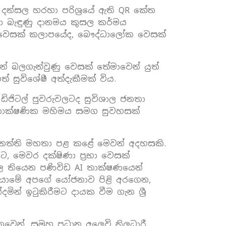
ta දන්සල හරහා පරිශ්‍රයේ ඇති QR කේත
ා බැඳුණු දානමය කුසල කර්මය
ම වෙසක් කලාපයේද, බෞද්ධාලෝක වෙසක්
ෙන් බලගැන්වුණු වෙසක් තේමාවෙන් යුත්
 සුවිශේෂී අත්දැකීමක් විය.
 ඩිජිටල් පුවරුවලටද සුවිශාල ජනතා
් තාක්ෂණික මහිමය සමග සුවහසක්
ුන්නෙත්ති මහතා පළ කළේ මෙවන් අදහසකි.
 මෙවර දක්ෂිණා ප්‍රභා වෙසක්
ල තියෙන පණිවිඩ AI තාක්ෂණයෙන්
න යාමේ අපගේ යෝජනාව පිළි අරගෙන,
න් ඉටුකිරීමට දායක වීම ගැන ශ්‍රී
ෙන්, සමූහ ප්‍රධාන අලෙවි නිලධාරී