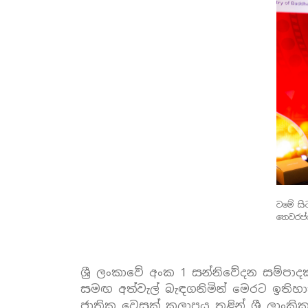
වමේ සි
තෙවරප්
ශ්‍රී ලංකාවේ අංක 1 සන්නිවේදන සම්ප
සමඟ අත්වැල් බැඳගනිමින් මෙරට ඉතිහාසය
ජාතික වෙසක් කලාපය තුළින් ශ්‍රී ලාංක