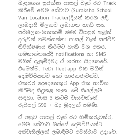
බැඳගෙන සුරක්ෂා පාසල් වෑන් රථ Track
කිරීමේ මෙම සේවාව (Suraksha School
Van Location Tracker)දියත් කරන ලදී.
ලාබදායී මිලකට ලබාගත හැකි සහ
පරිශීලක-හිතකාමී මෙම විසඳුම තුළින්
දරුවන් ගමන්ගන්නා පාසල් වෑන් සජීවීව
නිරීක්ෂණය කිරීමට හැකි වන අතර,
ගමනාන්තයේදී notifications හා SMS
මගින් දැනුම්දීමද ඒ හරහා සිදුකෙරේ.
එමෙන්ම, TeDi fleet app එක මගින්
දෙමව්පියන්ට හෝ භාරකරුවන්ට,
එකවර දෙදෙනෙකුට App එක භාවිත
කිරීමද සිදුකළ හැක. මේ සියල්ලම
සඳහා, මාස 3 කටම වැයවන්නේ,
රුපියල් 590 + බදු මුදලක් පමණි.
ඒ අනුව පාසල් වෑන් රථ හිමිකරුවන්ට,
මෙම සේවාව ඔස්සේ දෙමව්පියන්ට
අස්වැසිල්ලක් ලබාදීමට අවස්ථාව උදාවේ.