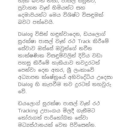
හැකි බවත් නිසා, පාසල් සිසුන්ට,
ප්‍රවාහන වෑන් හිමියන්ට සහ
දෙමාපියන්ට මෙය විශිෂ්ට විසඳුමක්
බවට පත්වෙයි.
Dialog විසින් හඳුන්වාදෙන, ඩයලොග්
සුරක්ෂා පාසල් වෑන් රථ Track කිරීමේ
සේවාව ඔස්සේ ඔවුන්ගේ නවීන
තාක්ෂණික විසඳුම්වලින් දිවිය වඩා
පහසු කිරීමේ හැකියාව තවදුරටත්
පෙන්වා දෙන අතර, ශ්‍රී ලංකාවේ
අධ්‍යාපන ක්ෂේත්‍රයේ අභිවෘද්ධිය උදෙසා
Dialog හි කැපවීම තව දුරටත් තහවුරු
වේ.
ඩයලොග් සුරක්ෂා පාසල් වෑන් රථ
Tracking උපාංගය මිලදී ගැනීමට
තෝරාගත් පාරිභෝගික සේවා
මධ්‍යස්ථානයක් වෙත පිවිසෙන්න.