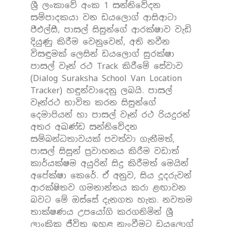
ශ්‍රී ලංකාවේ අංක 1 සන්නිවේදන
සම්පාදකයා වන ඩයලොග් ආසිආටා
පීඑල්සී, පාසල් සිසුන්ගේ ආරක්ෂාව වැඩි
දියුණු කිරීම වෙනුවෙන්, අති නවීන
විසඳුමක් ලෙසින් ඩයලොග් සුරක්ෂා
පාසල් වෑන් රථ Track කිරීමේ සේවාව
(Dialog Suraksha School Van Location
Tracker) හඳුන්වාදෙනු ලබයි. පාසල්
වෑන්රථ භාවිත කරන සිසුන්ගේ
දෙමාපියන් හා පාසල් වෑන් රථ රියදුරන්
අතර අඛණ්ඩ සන්නිවේදන
සම්බන්ධතාවයක් පවත්වා ගැනීමත්,
පාසල් සිසුන් ප්‍රවාහනය කිරීම වඩාත්
කාර්යක්ෂම අයුරින් සිදු කිරීමත් මෙයින්
අපේක්ෂා කෙරේ. ඒ අනුව, සිය දූදරුවන්
ආරක්ෂිතව ගමනාන්තය කරා ළඟාවන
බවට මේ ඔස්සේ දැනගත හැක. නවතම
තාක්ෂණය උපයෝගි කරගනිමින් ශ්‍රී
ලාංකික ජීවිත ඉහළ නැංවීමට ඩයලොග්