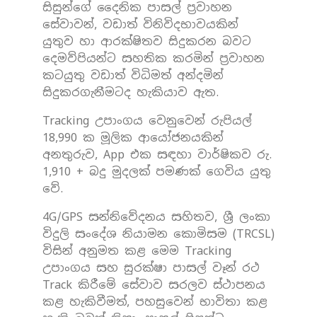
සිසුන්ගේ දෛනික පාසල් ප්‍රවාහන
සේවාවන්, වඩාත් විනිවිදභාවයකින්
යුතුව හා ආරක්ෂිතව සිදුකරන බවට
දෙමව්පියන්ට සහතික කරමින් ප්‍රවාහන
කටයුතු වඩාත් විධිමත් අන්දමින්
සිදුකරගැනීමටද හැකියාව ඇත.
Tracking උපාංගය වෙනුවෙන් රුපියල්
18,990 ක මූලික ආයෝජනයකින්
අනතුරුව, App එක සඳහා වාර්ෂිකව රු.
1,910 + බදු මුදලක් පමණක් ගෙවිය යුතු
වේ.
4G/GPS සන්නිවේදනය සහිතව, ශ්‍රී ලංකා
විදුලි සංදේශ නියාමන කොමිසම (TRCSL)
විසින් අනුමත කළ මෙම Tracking
උපාංගය සහ සුරක්ෂා පාසල් වෑන් රථ
Track කිරීමේ සේවාව සරලව ස්ථාපනය
කළ හැකිවීමත්, පහසුවෙන් භාවිතා කළ