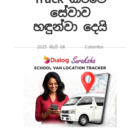
සේවාව
හඳුන්වා දෙයි
2025 මැයි 08 Colombo