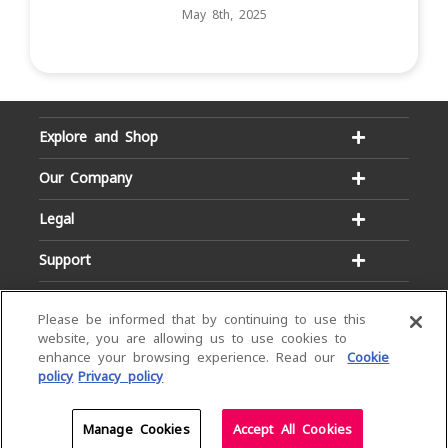
May 8th, 2025
Explore and Shop
Our Company
Legal
Support
Please be informed that by continuing to use this
website, you are allowing us to use cookies to
enhance your browsing experience. Read our
Cookie
policy
Privacy policy
Email:
Hotline:
service@dialog.lk
1777
© Dialog Axiata PLC. All Rights Reserved
Manage Cookies
Accept All Cookies
Privacy Notice
|
Terms & Conditions
|
Sitemap