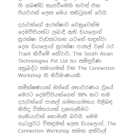
හි අඛණ්ඩ කැපවීමෙහි තවත් එක
පියවරක් ලෙස මෙය සනිටුහන් වෙයි.
දරුවන්ගේ ආරක්ෂාව වෙනුවෙන්ම
දෙමව්පියන්ට ලබාදී ඇති ඩයලොග්
සුරක්ෂා වැඩසටහන යටතේ හඳුන්වා
දෙන ඩයලොග් සුරක්ෂා පාසල් වෑන් රථ
Track කිරීමේ සේවාව, The South Asian
Technologies Pvt Ltd හා සම්පූර්ණ
අනුබද්ධ සමාගමක් වන The Connection
Workshop හි නිර්මාණයකි.
සමීක්ෂණයක් ඔස්සේ අනාවරණය වූයේ
මෙරට දෙමව්පියන්ගෙන් 98% කට තම
දරුවන්ගේ පාසල් ගමනාගමනය පිළිබඳ
කිසිදු විස්තරයක් දැනගැනීමට
හැකියාවක් නොමැති බවයි. මෙම
ගැටලුවට විසඳුමක් ලෙස ඩයලොග්, The
Connection Workshop සමඟ අත්වැල්