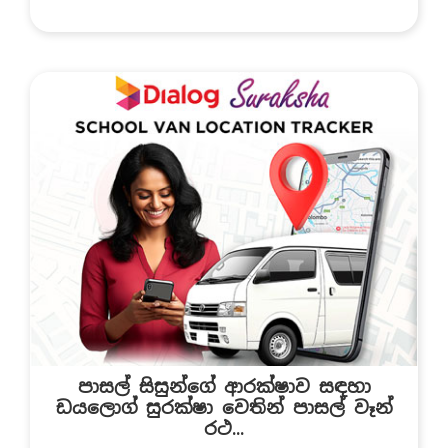
පාසල් සිසුන්ගේ ආරක්ෂාව සඳහා
ඩයලොග් සුරක්ෂා වෙතින් පාසල් වෑන්
රථ...