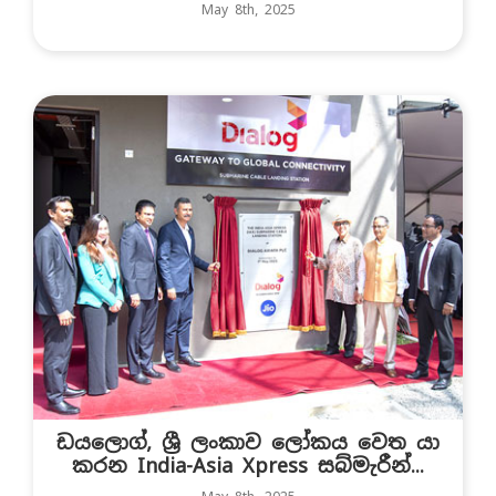
May 8th, 2025
ඩයලොග්, ශ්‍රී ලංකාව ලෝකය වෙත යා
කරන India-Asia Xpress සබ්මැරීන්...