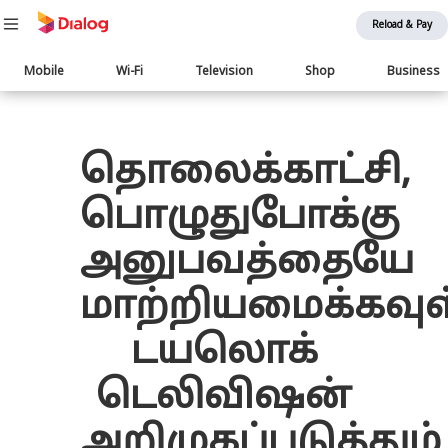
Reload & Pay
Main
Mobile
Wi-Fi
Television
Shop
Business
navigation
பொருள் விரிவாக்கம்
தொலைக்காட்சி,
பொழுதுபோக்கு
அனுபவத்தையே
மாற்றியமைக்கவு
டயலொக்
டெலிவிஷன்
அறிமுகப்படுத்தும்