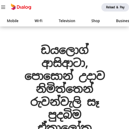
Reload & Pay
Main
Mobile
Wi-Fi
Television
Shop
Busine
navigation
Body
ඩයලොග්
ආසිආටා,
පොසොන් උදාව
නිමිත්තෙන්
රුවන්වැලි සෑ
පුදබිම
ඒකාලෝක