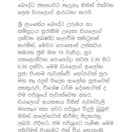
බෞද්ධ ජනතාවට සැදැහැ සිතින් එක්වන
ලෙස ඩයලොග් ආරාධනා කරයි.
ශ්‍රී ලාංකේය බෞද්ධ උරුමය හා
සම්ප්‍රදාය සුරැකීම උදෙසා ඩයලොග්
දක්වන අඛණ්ඩ කැපවීම සනිටුහන්
කරමින්, මෙවර පොසොන් උත්සවය
සමරන ජුනි මස 10 වැනිදා, පුර
පසළොස්වක පොහෝදා සවස 5:30 සිට
6:30 දක්වා, මෙම ඩයලොග් ආලෝක
පූජා පිංකම පැවැත්වේ. හෝරාවක් පුරා
මහ සෑ රදුන් පිදෙන ආලෝක පූජාවෙන්
අනතුරුව, විශේෂ ධර්ම දේශනාවක් ද
එම පරිශ්‍රයේ පැවැත්වෙන අතර,
ඩයලොග් ආයතනය විසින් රුවන්වැලි
මහසෑය සහ අවට පරිශ්‍රය විදුලි බුබුළු
මගින් ආලෝකවත් කිරීමද සිදුකරනු
ලබයි. එදිනට, එම පරිශ්‍රයට පැමිණ මෙම
අසිරිමත් පිංකමට එක් විය නොහැකි