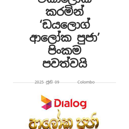
කරමින්
‘ඩයලොග්
ආලෝක පුජා’
පිංකම
පවත්වයි
2025 ජූනි 09 Colombo