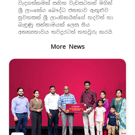
වැදගත්කමක් සහිත වැඩසටහන් මගින්
ශ්‍රී ලාංකේය බෞද්ධ ජනතාව ඇතුළුව
සුවහසක් ශ්‍රී ලාංකිකයින්ගේ හදවත් හා
බැඳුණු සන්නාමයක් ලෙස සිය
අනන්‍යතාවය තවදුරටත් තහවුරු කරයි.
More News