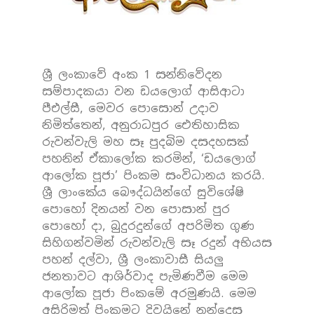
ශ්‍රී ලංකාවේ අංක 1 සන්නිවේදන
සම්පාදකයා වන ඩයලොග් ආසිආටා
පීඑල්සී, මෙවර පොසොන් උදාව
නිමිත්තෙන්, අනුරාධපුර ඓතිහාසික
රුවන්වැලි මහ සෑ පුදබිම දසදහසක්
පහනින් ඒකාලෝක කරමින්, ‘ඩයලොග්
ආලෝක පූජා’ පිංකම සංවිධානය කරයි.
ශ්‍රී ලාංකේය බෞද්ධයින්ගේ සුවිශේෂි
පොහෝ දිනයන් වන පොසාන් පුර
පොහෝ දා, බුදුරදුන්ගේ අපරිමිත ගුණ
සිහිගන්වමින් රුවන්වැලි සෑ රදුන් අභියස
පහන් දල්වා, ශ්‍රී ලංකාවාසී සියලු
ජනතාවට ආශිර්වාද පැමිණවීම මෙම
ආලෝක පූජා පිංකමේ අරමුණයි. මෙම
අසිරිමත් පිංකමට දිවයිනේ නන්දෙස