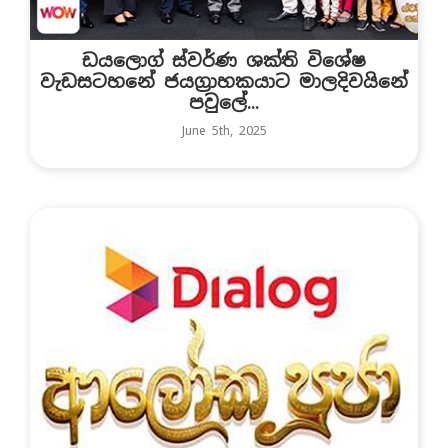
ඩයලොග් ස්වර්ණ ශක්ති විශේෂ
වැඩසටහනේ ජයග්‍රාහකයාට මාලදිවයිනේ
පවුලේ...
June 5th, 2025