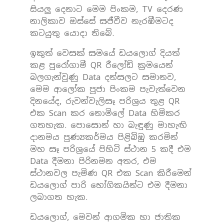
සියලු දෙනාට මෙම පිංකම, TV දෙරණ
නාලිකාව ඔස්සේ සජීවීව නැරඹීමටද
කටයුතු යොදා තිබේ.
ඉකුත් වෙසක් සමයේ ඩය‌ලොග් දියත්
කළ පුරෝගාමී QR රීලෝඩ් ක්‍රමයෙන්
බලගැන්වුණු Data දන්සලට සමානව,
මෙම ආලෝක පූජා පිංකම පැවැත්වෙන
දිනයේද, රුවන්වැලිසෑ පරිශ්‍රය තුළ QR
එක Scan කර නොමිලේ Data හිමිකර
ගතහැක. පොසොන් හා බැඳුණු මාහැඟි
දානමය පුණ්‍යකර්මය පිළිබිඹු කරමින්
මහ සෑ පරිශ්‍රයේ පිහිටි ස්ථාන 5 කදී එම
Data දීමනා පිරිනමන අතර, එම
ස්ථානවල පැමිණ QR එක Scan කිරීමෙන්
ඩයලොග් පාරි භෝගිකයින්ට එම දීමනා
ලබාගත හැක.
ඩයලොග්, මෙවන් ආගමික හා ජාතික