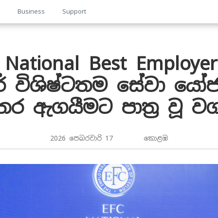
p
Business
Support
National Best Employe
ේ විශිෂ්ටතම සේවා යෝජ
තර ඇගයීමට පාත්‍ර වූ වග
2026 පෙබරවාරි 17 කොළඹ