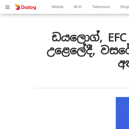
Main
Mobile
Wi-Fi
Television
Sho
Body
navigation
ඩයලොග්, EFC 
උළෙලේදී, වසර
අ