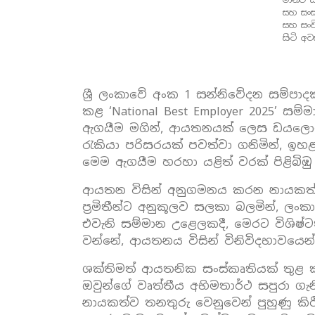
සහ සංස
සහ සංව
සිටි අව
ශ්‍රී ලංකාවේ අංක 1 සන්නිවේදන සම්ප
කළ ‘National Best Employer 2025’ සම
ඇගයීම මගින්, ආයතනයක් ලෙස ඩයලොග් 
රැකියා පරිසරයක් පවත්වා ගනිමින්, ඉහ
මෙම ඇගයීම හරහා යළිත් වරක් පිළිබිඹ
ආයතන විසින් අනුගමනය කරන නායකත්ව 
ප්‍රමිතීන්ට අනුකූලව සලකා බලමින්,
එවැනි සම්මාන උළෙලකදී, මෙරට විශි
වන්නේ, ආයතනය විසින් විනිවිදභාවයෙන්
ශක්තිමත් ආයතනික සංස්කෘතියක් තුළ
ඔවුන්ගේ වෘත්තීය අභිමතාර්ථ සපුරා ගැ
නායකත්ව තනතුරු වෙනුවෙන් පුහුණු කි