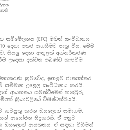
තිලාභ
පෙනී
ක සම්මේලනය (EFC) මගින් සංවිධානය
් 10 දෙනා අතර ඇගයීමට පාත්‍ර විය. මෙම
, සියලු දෙනා ඇතුළත් අන්තර්කරණ
කිරීම උදෙසා දක්වන අඛණ්ඩ කැපවීම
මනාකරණ ක්‍රමවේද, ඉහළම ජාත්‍යන්තර
මේ සම්මාන උළෙල සංවිධානය කරයි.
ලොග් ආයතනය සමත්වීමෙන් තහවුරු
 ක්‍රියාවලියේ විශිෂ්ටත්වයයි.
ීමට කටයුතු කරන ඩයලොග් සමාගම,
යෙන් ආයෝජන සිදුකරයි. ඒ අනුව,
 දෙන ඩයලොග් ආයතනය, ඒ සඳහා විධිමත්