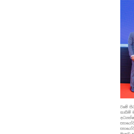
වමේ සි
කාසිම් 
අධ්‍යක්
සහයෝගිත
සහයෝගි
මානව ස