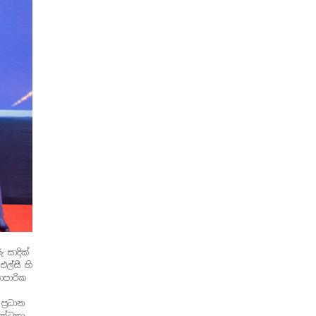
සාදික්
එල්සී හි
ාපාරික
්‍රධාන
බන්ධතා