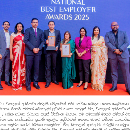
ට : ඩයලොග් ආසිආටා පීඑල්සී වෙනුවෙන් එහි සේවක සබඳතා සහය කළමනාකරු 
මහතා, මානව සම්පත් මෙහෙයුම් ප්‍රධානී ඩියනා ගම්ලත් මිය, ඩයලොග් ආසිආටා පී
ෂ / සමූහ ප්‍රධාන විධායක සුපුන් වීරසිංහ මහතා, එම සමාගමේ මානව සම්පත් ව්‍ය
ා සහ සංස්කෘතික ප්‍රධානී කුසලිත දෙව්රුවන් මහතා, මානව සම්පත් ව්‍යාපාරික
තා කළමනාකාරිනී හිමාෂා කොළඹගේ මිය, ඩයලොග් ආසිආටා පීඑල්සී හි සමූහ ප
ම්පත් නිලධාරිනී රේඛා වීරසූරිය මිය, ඩයලොග් ආසිආටා පීඑල්සී හි සේවක සම්