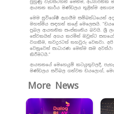
පුහුණු වැඩසටහන් මෙන්ම, අධ්‍යාපනි
ආයතන කාර්ය මණ්ඩලය තුළින්ම අනාගතයට 
මෙම සුවිශේෂී ඇගයීම සම්බන්ධයෙන් අදහස
මහත්මිය සඳහන් කළේ මෙලෙසයි. "ඩය
ප්‍රබල ආයතනික සංස්කෘතිය බවයි. ශ්‍රී
සේවකයින් අගය කරමින් ඔවුන්ට සහයෝ
වගකීම, තවදුරටත් තහවුරු වෙනවා. අප
වෙනුවෙන් සාධාරණ මෙන්ම සම අවස්ථා උ
කිරීමටයි.”
ආයතනයේ මෙහෙයුම් කටයුතුවලදී, පැහැද
මණ්ඩලය සවිබල ගන්වන ඩයලොග්, මෙර
More News