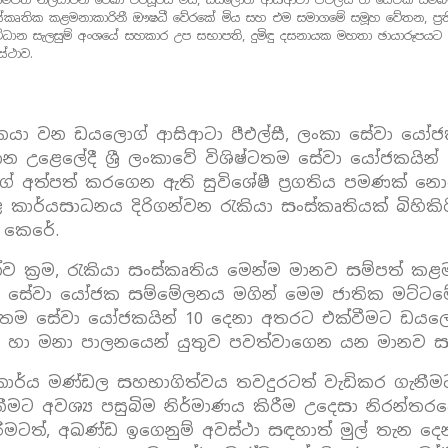
්කෘතික කළමනාකාරිනී ඖෂධී වේරකේ මිය සහ එම සමාගමේ සමූහ වේතන, ප්‍ර
ිධාන සැලසුම් අංශයේ සහකාර උප සභාපති, දුමිඳු දසනායක මහතා ඡායාරූපයට 
ස්ථාව.
ාදකයා වන ඩයලොග් ආසිආටා පීඑල්සී, ලංකා සේවා යෝජ
්මාන උළෙලේදී ශ්‍රී ලංකාවේ විශිෂ්ටතම සේවා යෝජකයින
අත්පත් කරගෙන ඇති සුවිශේෂී ප්‍රගතිය පමණක් නොව
ළ කාර්යසාධනය දිරිගන්වන රැකියා සංස්කෘතියක් බිහි
ු කෙරේ.
ක්‍රම, රැකියා සංස්කෘතිය මෙන්ම මානව සම්පත් කළ
 ලංකා සේවා යෝජක සම්මේලනය මගින් මෙම ජාතික මට්ට
ෂ්ටතම සේවා යෝජකයින් 10 දෙනා අතරට එක්වීමට ඩය
 හා මනා පාලනයෙන් යුතුව පවත්වාගෙන යන මානව සම්පත්
 කාර්ය මණ්ඩල සහභාගිත්වය තවදුරටත් වැඩිකර ගැන
නීමට අවශ්‍ය පසුබිම නිර්මාණය කිරීම උදෙසා නිරන්තර
රීමටත්, අඛණ්ඩ ඉගෙනුම් අවස්ථා සඳහාත් මුල් තැන