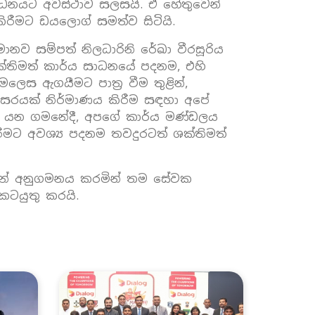
ර්ධනයට අවස්ථාව සලසයි. ඒ හේතුවෙන්
ිරීමට ඩයලොග් සමත්ව සිටියි.
ානව සම්පත් නිලධාරිනි රේඛා වීරසූරිය
තිමත් කාර්ය සාධනයේ පදනම, එහි
ලෙස ඇගයීමට පාත්‍ර වීම තුළින්,
සරයක් නිර්මාණය කිරීම සඳහා අපේ
රා යන ගමනේදී, අපගේ කාර්ය මණ්ඩලය
ීමට අවශ්‍ය පදනම තවදුරටත් ශක්තිමත්
ේශයන් අනුගමනය කරමින් තම සේවක
ටයුතු කරයි.