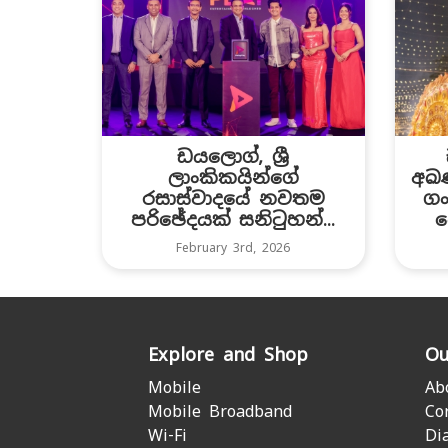
ඩයලොග්, ශ්‍රී
ලාංකිකයින්ගේ
අඛණ
රසාස්වාදයේ නවතම
ගං
පරිඡේදයක් සනිටුහන්...
ප
February 3rd, 2026
Explore and Shop
Ou
Mobile
Ab
Mobile Broadband
Co
Wi-Fi
Di