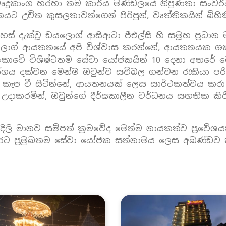
ක මෘදුකාංග හරහා තම කාර්ය මණ්ඩලයේ නිපුණතා සංව
උචිත කුසලතාවන්ගෙන් පිරිපුන්, වෘත්තිකයින් බිහික
් දැක්වූ ඩයලොග් ආසිආටා පීඑල්සී හි සමූහ ප්‍රධාන ම
ලොග් ආයතනයේ අපි විශ්වාස කරන්නේ, ආයතනයක ශක්
 ලංකාවේ විශිෂ්ටතම සේවා යෝජකයින් 10 දෙනා අතරේ මෙ
ගය දක්වන මෙන්ම ඔවුන්ව සවිබල ගන්වන රැකියා පරි
ි කැප වී සිටින්නේ, ආයතනයක් ලෙස සාර්ථකත්වය ක
දාකරමින්, ඔවුන්ගේ දීර්ඝකාලීන වර්ධනය සහතික කිර
ිලි මානව සම්පත් ක්‍රමවේද මෙන්ම නායකත්ව ප්‍රව
ට ප්‍රමුඛතම සේවා යෝජක සන්නාමය ලෙස අඛණ්ඩව ක