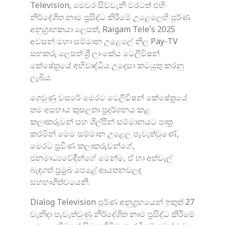
Television, මෙවර සිව්වැනි වරටත් එහි
නිර්දේශිත නාම ප්‍රසිද්ධ කිරීමේ උ‌ළෙලෙහි පූර්ණ
අනුග්‍රාහකයා ලෙසත්, Raigam Tele’s 2025
අවසන් මහා සම්මාන උළෙලේ නිල Pay-TV
සහකරු ලෙසත් ශ්‍රී ලාංකේය ටෙලිවිෂන්
කේෂේත්‍රයේ අභිවෘද්ධිය උදෙසා කටයුතු කරනු
ලැබීය.
ගෙවුණු වසරේ මෙරට ටෙලිවිෂන් කේෂේත්‍රයේ
තම අසහාය කුසලතා ප්‍රදර්ශනය කළ
කලාකරුවන් සහ ශිල්පීන් සම්මානයට පාත්‍ර
කරමින් මෙම සම්මාන උළෙල පැවැත්වුණේ,
මෙරට ප්‍රවීණ කලාකරුවන්ගේ,
ජනමාධ්‍යවේදීන්ගේ මෙන්ම, ඒ හා අත්වැල්
බැඳගත් ප්‍රම්‍රඛ පෙළේ ආයතනවලද
සහභාගිත්වයෙනි.
Dialog Television පූර්ණ අනුග්‍රහයෙන් ඉකුත් 27
වැනිදා පැවැත්වුණු නිර්දේශිත නාම ප්‍රසිද්ධ කිරීමේ