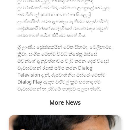
ප්‍රචාරණ කටයුතු, නිර්දේශිත නම් පිළිබඳ
ප්‍රචාරණයන් මෙන්ම, සම්මාන උළෙලේ කටයුතු
තම ඩිජිටල් platforms හරහා සියලු ශ්‍රී
ලාංකිකයින් වෙත දැකබලා ගැනීමට සලස්වමින්,
ප්‍රේක්ෂකයින්ගේ ටෙලිවිෂන් රසාස්වාදය ඔවුන්
වෙත තවත් සමීප කිරීමට සමත් විය.
ශ්‍රි ලාංකීය ප්‍රේක්ෂකයින් වෙත සිනමා, ටෙලිනාට්‍ය,
ක්‍රීඩා, සංගීත මෙන්ම විවිධ ක්ෂේත්‍ර ඔස්සේ
ඔවුන්ගේ දැනුවත්භාවය වැඩි කරන දෙස් විදෙස්
වැඩසටහන් රැසක් සමීප කරන Dialog
Television දැන්, රූපවාහිනිය ඔස්සේ මෙන්ම
Dialog Play ඇතුළු ඩිජිටල් ක්‍රම හරහාද එම
වැඩසටහන් නැරඹීමේ පහසුව සලසා තිබේ.
More News