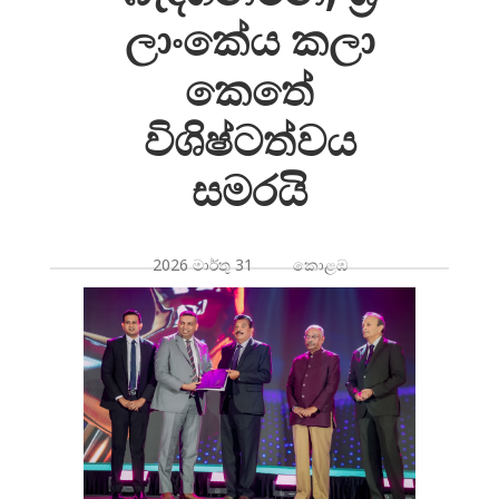
ලාංකේය කලා
කෙතේ
විශිෂ්ටත්වය
සමරයි
2026 මාර්තු 31 කොළඹ