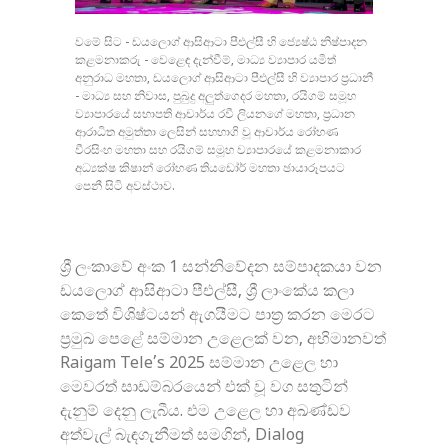
වමේ සිට - ඩයලොග් ආසිආටා පීඑල්සී හි ජ්‍යෙෂ්ඨ නිෂ්පාදන
කළමනාකරු - වෙළෙඳ දැන්වීම්, මාධ්‍ය ව්‍යාපාර යමිත්
අනුරාධ මහතා, ඩයලොග් ආසිආටා පීඑල්සී හි ව්‍යාපාර ප්‍රධානී
- මාධ්‍ය සහ නිවාස, පුබුදු අලුත්ගෙදර මහතා, රයිගම් සමූහ
ව්‍යාපාරයේ සභාපති ආචාර්ය රවී ලියනගේ මහතා, ප්‍රධාන
ආරාධිත අමුත්තා ලෙසින් සහභාගි වූ ආචාර්ය රෝහණ
වීරසිංහ මහතා සහ රයිගම් සමූහ ව්‍යාපාරයේ කළමනාකාර
අධ්‍යක්ෂ කිෂාන් රෝහණ තියඩෝර් මහතා ඡායාරූපයට
පෙනී සිටි අවස්ථාව.
ශ්‍රී ලංකාවේ අංක 1 සන්නිවේදන සම්පාදකයා වන
ඩයලොග් ආසිආටා පීඑල්සී, ශ්‍රී ලාංකේය කලා
කෙතේ විශිෂ්ටයන් ඇගයීමට පාත්‍ර කරන මෙරට
ප්‍රමුඛ පෙළේ සම්මාන උළෙලක් වන, අභිමානවත්
Raigam Tele’s 2025 සම්මාන උළෙල හා
මෙවරත් සාඩම්බරයෙන් එක් වූ වග සතුටින්
දැනුම් දෙනු ලැබීය. එම උළෙල හා අඛණ්ඩව
අත්වැල් බැඳගැනීමත් සමගින්, Dialog