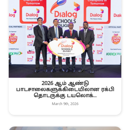
2026 ஆம் ஆண்டு
பாடசாலைகளுக்கிடையிலான ரக்பி
தொடருக்கு டயலொக்...
March 9th, 2026