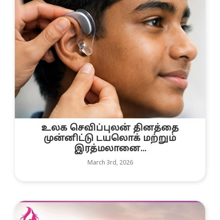
உலக செவிப்புலன் தினத்தை
முன்னிட்டு டயலொக் மற்றும்
இரத்மலானை...
March 3rd, 2026