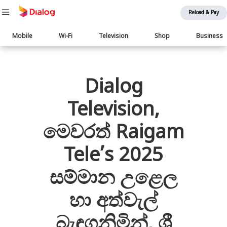
Reload & Pay
Main
Mobile
Wi-Fi
Television
Shop
Business
navigation
பொருள் விரிவாக்கம்
Dialog
Television,
මෙවරත් Raigam
Tele’s 2025
සම්මාන උළෙල
හා අත්වැල්
බැඳගනිමින්, ශ්‍රී