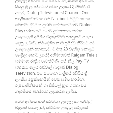
උළෙල නිවසේ සිට සජීවීව නැරඹීමේ අවස්ථාව,
සියලු ශ්‍රී ලාංකිකයින් වෙත උදාකර දී තිබිණි. ඒ
අනුව, Dialog Television හි Channel One
නාලිකාවෙන් හා එහි Facebook පිටුව හරහා
මෙන්ම, දිවයින පුරාම ප්‍රේක්ෂකයින්ට Dialog
Play හරහා තම ජංගම දුරකතනය හරහා
උළෙලෙහි අසිරිය විඳගැනීමට පහසුකම් සලසා
දෙනු ලැබිණි. නිර්දේශිත නාම ප්‍රසිද්ධ කිරීමේ එම
උළෙලෙන් අනතුරුව, මාර්තු 28 වැනිදා කොළඹ
ෂැංග්‍රිලා හෝටලයේදී අභිමානවත් Raigam Tele’s
සම්මාන රාත්‍රිය පැවත්විණී. එහි නිල Pay-TV
සහකරු ලෙස අත්වැල් බැඳගත් Dialog
Television, එම සම්මාන රාත්‍රියේ අසිරිය ශ්‍රී
ලාංකීය ප්‍රේක්ෂකයින් වෙත සමීප කරමින්,
රූපවාහිනියෙන් හා ඩිජිටල් ක්‍රම හරහා එය
නැරඹීමේ අවස්ථාව උදාකරනු ලැබිය.
මෙම අභිමානවත් සම්මාන උළෙල හා අත්වැල්
බැඳගත් ඩයලොග්, සම්මාන උළෙල පරිශ්‍රයේ