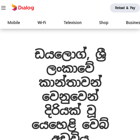
Reload & Pay
Main
Mobile
Wi-Fi
Television
Shop
Busine
navigation
Body
ඩයලොග්, ශ්‍රී
ලංකාවේ
කාන්තාවන්
වෙනුවෙන්
දිරියක් වූ
යෙහෙළි වෙබ්
අඩවිය