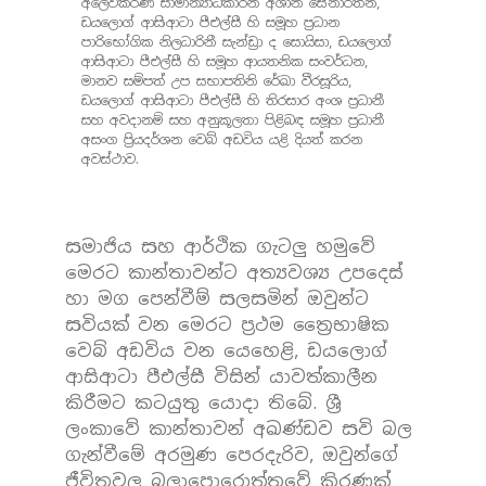
අලෙවිකරණ සාමාන්‍යාධිකාරිනී අශානි සේනාරත්න,
ඩයලොග් ආසිආටා පීඑල්සී හි සමූහ ප්‍රධාන
පාරිභෝගික නිලධාරිනී සැන්ඩ්‍රා ද සොයිසා, ඩයලොග්
ආසිආටා පීඑල්සී හි සමූහ ආයතනික සංවර්ධන,
මානව සම්පත් උප සභාපතිනි රේඛා වීරසූරිය,
ඩයලොග් ආසිආටා පීඑල්සී හි තිරසාර අංශ ප්‍රධානී
සහ අවදානම් සහ අනුකූලතා පිළිබඳ සමූහ ප්‍රධානී
අසංග ප්‍රියදර්ශන වෙබ් අඩවිය යළි දියත් කරන
අවස්ථාව.
සමාජිය සහ ආර්ථික ගැටලු හමුවේ
මෙරට කාන්තාවන්ට අත්‍යවශ්‍ය උපදෙස්
හා මග පෙන්වීම් සලසමින් ඔවුන්ට
සවියක් වන මෙරට ප්‍රථම ත්‍රෛභාෂික
වෙබ් අඩවිය වන යෙහෙළි, ඩයලොග්
ආසිආටා පීඑල්සී විසින් යාවත්කාලීන
කිරීමට කටයුතු යොදා තිබේ. ශ්‍රී
ලංකාවේ කාන්තාවන් අඛණ්ඩව සවි බල
ගැන්වීමේ අරමුණ පෙරදැරිව, ඔවුන්ගේ
ජීවිතවල බලාපොරොත්තුවේ කිරණක්