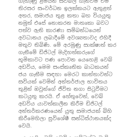
ගැහැණු ළමයින් සවිබල ගැන්වීම එම
තිරසර සංවර්ධන ඉලක්කයට ඇතුළත්
අතර, සමාජය තුළ කතා බහ වියයුතු
නමුත් එසේ නොකරන මාතෘකා බවට
පත්ව ඇති කාරණා සම්බන්ධයෙන්
අවධානය ලබාදීමේ අවශ්‍යතාවද එහිදී
මතුව තිබිණි. මේ අරමුණු සාක්ෂාත් කර
ගැනීමේ ඩිජිටල් මැදිහත්කරුගේ
භූමිකාවට පණ පොවන යෙහෙළි වෙබ්
අඩවිය, මෙම සංස්කෘතික බාධකයන්
ජය ගැනීම සඳහා මෙරට කාන්තාවන්ට
සවියක් වෙමින් අන්තර්ජාල භාවිතය
තුළින් ඔවුන්ගේ ජීවිත නගා සිටුවීමට
කටයුතු කරයි. ඒ හේතුවෙන්, වෙබ්
අඩවිය යාවත්කාලීන කිරීම ඩිජිටල්
අන්තර්කරණයෙන් යුතු සමාජයක් බිහි
කිරීමෙහිලා සුවිශේෂී සන්ධිස්ථානයක්ද
වෙයි.