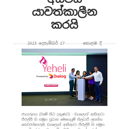
යාවත්කාලීන
කරයි
2023 දෙසැම්බර් 27 කොළඹ දී
ජායාරූපය (වමේ සිට දකුණට) - ඩයලොග් ආසිආටා
පීඑල්සී හි සමූහ ප්‍රධාන මෙහෙයුම් නිලධාරී ලසන්ත
තෙවරප්පෙරුම, ඩයලොග් ආසිආටා පීඑල්සී හි සමූහ