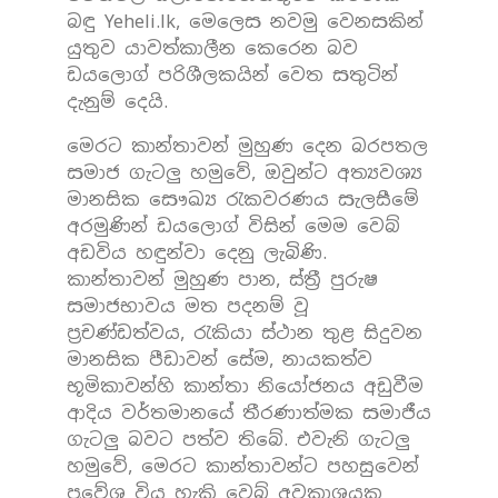
බඳු Yeheli.lk, මෙලෙස නවමු වෙනසකින්
යුතුව යාවත්කාලීන කෙරෙන බව
ඩයලොග් පරිශීලකයින් වෙත සතුටින්
දැනුම් දෙයි.
මෙරට කාන්තාවන් මුහුණ දෙන බරපතල
සමාජ ගැටලු හමුවේ, ඔවුන්ට අත්‍යවශ්‍ය
මානසික සෞඛ්‍ය රැකවරණය සැලසීමේ
අරමුණින් ඩයලොග් විසින් මෙම වෙබ්
අඩවිය හඳුන්වා දෙනු ලැබිණි.
කාන්තාවන් මුහුණ පාන, ස්ත්‍රී පුරුෂ
සමාජභාවය මත පදනම් වූ
ප්‍රචණ්ඩත්වය, රැකියා ස්ථාන තුළ සිදුවන
මානසික පීඩාවන් සේම, නායකත්ව
භූමිකාවන්හි කාන්තා නියෝජනය අඩුවීම
ආදිය වර්තමානයේ තීරණාත්මක සමාජීය
ගැටලු බවට පත්ව තිබේ. එවැනි ගැටලු
හමුවේ, මෙරට කාන්තාවන්ට පහසුවෙන්
ප්‍රවේශ විය හැකි වෙබ් අවකාශයක