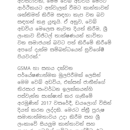
අවස්ථාවක, මෙම වෙබ් අඩවිය මෙරට
ආර්ථිකයට අත්වැලක් වීමට කාන්තාවන්
ශක්තිමත් කිරීම සඳහා කැප වන බව
සඳහන් කළ යුතුයි. ඒ අනුව, වෙබ්
අඩවිය මෙලෙස නැවත දියත් කිරීම, ශ්‍රී
ලංකාව ඩිජිටල් තාක්ෂණයන් භාවිතා
වන සමාජයක් බවට පත් කිරීමේ කිරීමේ
අපගේ දැක්ම සම්බන්ධයෙන් සුවිශේෂී
පියවරක්.”
GSMA හා සහය දක්වන
පර්යේෂණාත්මක මුලපිරීමක් ලෙසින්
මෙම වෙබ් අඩවිය, එක්සත් ජාතීන්ගේ
තිරසාර සංවර්ධන ඉලක්කයන්හි
පස්වැන්න සාක්ෂාත් කර ගැනීමේ
අරමුණින් 2017 වසරේදී, ඩයලොග් විසින්
දියත් කරන ලද්දකි. මෙරට ස්ත්‍රී පුරුෂ
සමානාත්මතාවය උදා කිරීම සහ ශ්‍රී
ලංකාවේ සියලුම කාන්තාවන් සහ