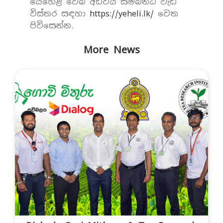
යෙහෙළි වෙබ් අඩවිය සම්බන්ධ වැඩි
විස්තර සඳහා
https://yeheli.lk/
වෙත
පිවිසෙන්න.
More News