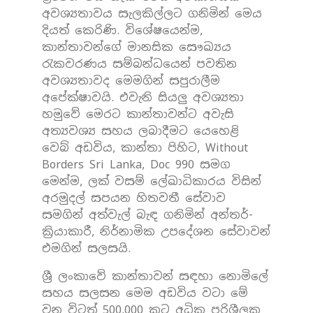
අවශ්‍යතාවය සැලකිල්ලට ගනිමින් මෙය
දියත් කෙරිණි. විශේෂයෙන්ම,
කාන්තාවන්ගේ මානසික සෞඛ්‍යය
රැකවරණය සම්බන්ධයෙන් පවතින
අවශ්‍යතාවද මෙමගින් සපුරාලීම
අපේක්ෂාවයි. එවැනි සියලු අවශ්‍යතා
හමුවේ මෙරට කාන්තාවන්ට අවැසි
අත්‍යවශ්‍ය සහය ලබාදීමට යෙහෙළි
වෙබ් අඩවිය, කාන්තා පිහිට, Without
Borders Sri Lanka, Doc 990 සමග
මෙන්ම, ලක් වසම් ලේඛාධිකාරය විසින්
අරමුදල් සපයන හිතවතී සේවාව
සමගින් අත්වැල් බැඳ ගනිමින් අන්තර්-
ක්‍රියාකාරී, නිර්නාමික උපදේශන සේවාවන්
එමගින් සලසයි.
ශ්‍රී ලංකාවේ කාන්තාවන් සඳහා නොමිලේ
සහය සලසන මෙම අඩවිය වටා මේ
වන විටත් 500,000 කට අධික පරිශීලක