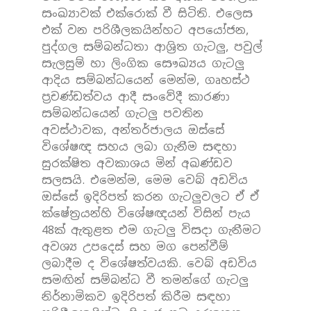
සංඛ්‍යාවක් එක්රොක් වී සිටිති. එලෙස
එක් වන පරිශීලකයින්හට අපයෝජන,
පුද්ගල සම්බන්ධතා ආශ්‍රිත ගැටලු, පවුල්
සැලසුම් හා ලිංගික සෞඛ්‍යය ගැටලු
ආදිය සම්බන්ධයෙන් මෙන්ම, ගෘහස්ථ
ප්‍රචණ්ඩත්වය ආදී සංවේදී කාරණා
සම්බන්ධයෙන් ගැටලු පවතින
අවස්ථාවක, අන්තර්ජාලය ඔස්සේ
විශේෂඥ සහය ලබා ගැනීම සඳහා
සුරක්ෂිත අවකාශය මින් අඛණ්ඩව
සලසයි. එමෙන්ම, මෙම වෙබ් අඩවිය
ඔස්සේ ඉදිරිපත් කරන ගැටලුවලට ඒ ඒ
ක්ෂේත්‍රයන්හි විශේෂඥයන් විසින් පැය
48ක් ඇතුළත එම ගැටලු විසදා ගැනීමට
අවශ්‍ය උපදෙස් සහ මග පෙන්වීම්
ලබාදීම ද විශේෂත්වයකි. වෙබ් අඩවිය
සමඟින් සම්බන්ධ වී තමන්ගේ ගැටලු
නිර්නාමිකව ඉදිරිපත් කිරීම සඳහා