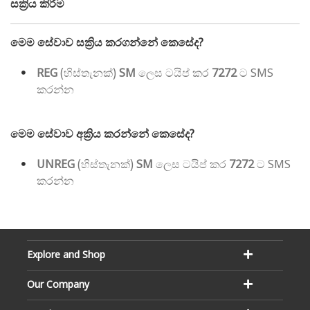
සක්‍රිය කිරීම
මෙම සේවාව සක්‍රිය කරගන්නේ කෙසේද?
REG
(හිස්තැනක්)
SM
ලෙස ටයිප් කර
7272
ට SMS
කරන්න
මෙම සේවාව අක්‍රිය කරන්නේ කෙසේද?
UNREG
(හිස්තැනක්)
SM
ලෙස ටයිප් කර
7272
ට SMS
කරන්න
Explore and Shop
Our Company