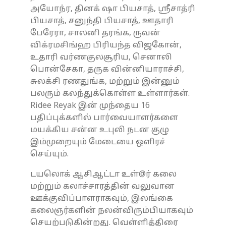
அயோந்ர, தினக் ஷா பியசாத், ஸ்ரீசாத்ரி
பியசாத், சனுந்தி பியசாத், ஊதாரி
பேரேரா, சாலனி தரங்க, ருவன்
விக்ரமசிங்ஹ பிரியந்த விஜகோன்,
உதாரி வர்ணகுலசூரிய, செனாலி
பொன்சேகா, தருக வின்னியாராச்சி,
சுலக்சி ரணதுங்க, மற்றும் இன்னும்
பலரும் கலந்துக்கொள்ள உள்ளார்கள்.
Ridee Reyak இன் முந்தைய 16
பதிப்புக்களில் பார்வையாளர்களை
மயக்கிய சன்ன உபுலி நடன குழு
இம்முறையும் மேடையை ஒளிரச்
செய்யும்.
டயலொக் ஆசிஆட்டா உள்@ர் கலை
மற்றும் கலாச்சாரத்தின் வலுவான
ஊக்குவிப்பாளராகவும், இலங்கை
கலைஞர்களின் நலன்விரும்பியாகவும்
செயற்படுகின்றது. வெள்ளித்திரை