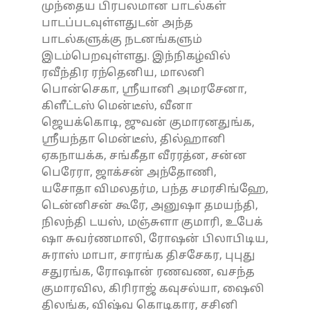
முந்தைய பிரபலமான பாடல்கள்
பாடப்படவுள்ளதுடன் அந்த
பாடல்களுக்கு நடனங்களும்
இடம்பெறவுள்ளது. இந்நிகழ்வில்
ரவீந்திர ரந்தெனிய, மாலனி
பொன்செகா, ஸ்ரீயானி அமரசேனா,
கிளீட்டஸ் மென்டீஸ், வீனா
ஜெயக்கொடி, ஜுவன் குமாரனதுங்க,
ஸ்ரீயந்தா மென்டீஸ், தில்ஹானி
ஏகநாயக்க, சங்கீதா வீரரத்ன, சன்ன
பெரேரா, ஜாக்சன் அந்தோணி,
யசோதா விமலதர்ம, பந்த சமரசிங்ஹே,
டென்னிசன் கூரே, அனுஷா தமயந்தி,
நிலந்தி டயஸ், மஞ்சுளா குமாரி, உபேக்
ஷா சுவர்ணமாலி, ரோஷன் பிலாபிடிய,
சுராஸ் மாபா, சாரங்க திசசேகர, புபுது
சதுரங்க, ரோஷான் ரணவண, வசந்த
குமாரவில, கிரிராஜ் கவுசல்யா, ஷைலி
திலங்க, விஷ்வ கொடிகார, சசினி